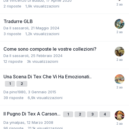
Da
Vincenzo Di Buduo
,
17 Aprile 2020
2
risposte
1,9k
visualizzazioni
Tradurre GLB
Da
Il sassaroli
,
21 Maggio 2024
3
risposte
1,2k
visualizzazioni
Come sono composte le vostre collezioni?
Da
Il sassaroli
,
25 Febbraio 2024
12
risposte
3k
visualizzazioni
Una Scena Di Tex Che Vi Ha Emozionati..
1
2
Da
pino1980
,
3 Gennaio 2015
39
risposte
6,9k
visualizzazioni
Il Pugno Di Tex A Carson...
1
2
3
4
Da
ymalpas
,
12 Marzo 2008
96
risposte
21,1k
visualizzazioni