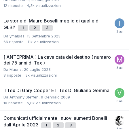
12
risposte
4,3k
visualizzazioni
Le storie di Mauro Boselli meglio di quelle di
GLB?
1
2
3
Da
ymalpas
,
13 Settembre 2023
66
risposte
11k
visualizzazioni
[ ANTEPRIMA ] La cavalcata del destino ( numero
dei 75 anni di Tex )
Da
Mauriz
,
20 Luglio 2023
8
risposte
3k
visualizzazioni
Il Tex Di Gary Cooper E Il Tex Di Giuliano Gemma.
Da
Anthony Steffen
,
9 Gennaio 2009
10
risposte
5,8k
visualizzazioni
Comunicati ufficialmente i nuovi aumenti Bonelli
dall'Aprile 2023
1
2
3