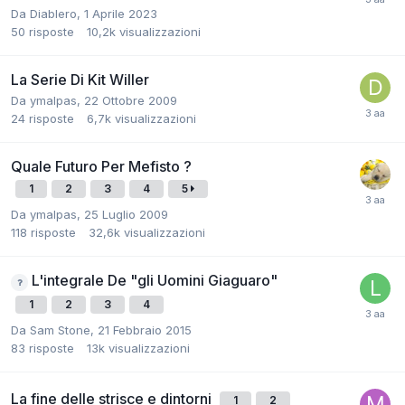
Da
Diablero
,
1 Aprile 2023
50
risposte
10,2k
visualizzazioni
La Serie Di Kit Willer
Da
ymalpas
,
22 Ottobre 2009
24
risposte
6,7k
visualizzazioni
Quale Futuro Per Mefisto ?
1
2
3
4
5
Da
ymalpas
,
25 Luglio 2009
118
risposte
32,6k
visualizzazioni
L'integrale De "gli Uomini Giaguaro"
1
2
3
4
Da
Sam Stone
,
21 Febbraio 2015
83
risposte
13k
visualizzazioni
La fine delle strisce e dintorni
1
2