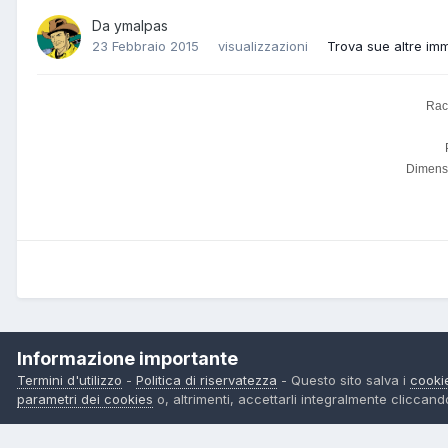
Da
ymalpas
23 Febbraio 2015
visualizzazioni
Trova sue altre im
Rac
Dimensi
Pagina principale
Gallery
Album dei progetti TWF
Raccoltina
Informazione importante
Termini d'utilizzo
-
Politica di riservatezza
- Questo sito salva i
cooki
parametri dei cookies
o, altrimenti, accettarli integralmente cliccan