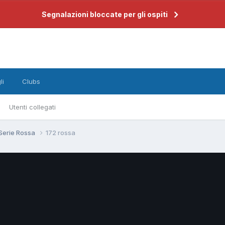
Segnalazioni bloccate per gli ospiti
li
Clubs
Utenti collegati
 Serie Rossa
172 rossa