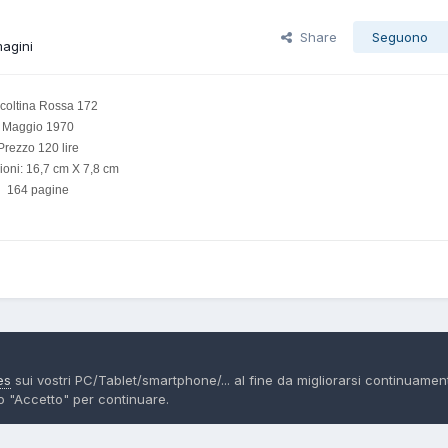
Share
Seguono
magini
coltina Rossa 172
Maggio 1970
Prezzo 120 lire
oni: 16,7 cm X 7,8 cm
164 pagine
 Serie Rossa
172 rossa
es
sui vostri PC/Tablet/smartphone/... al fine da migliorarsi continuamen
do "Accetto" per continuare.