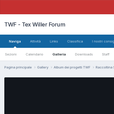
TWF - Tex Willer Forum
Naviga
Attività
Links
Classifica
I nostri consig
Sezioni
Calendario
Galleria
Downloads
Staff
Pagina principale
Gallery
Album dei progetti TWF
Raccoltina