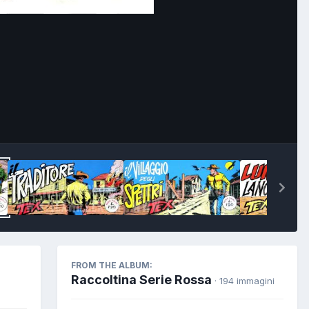
Image Tools
FROM THE ALBUM:
Raccoltina Serie Rossa
· 194 immagini