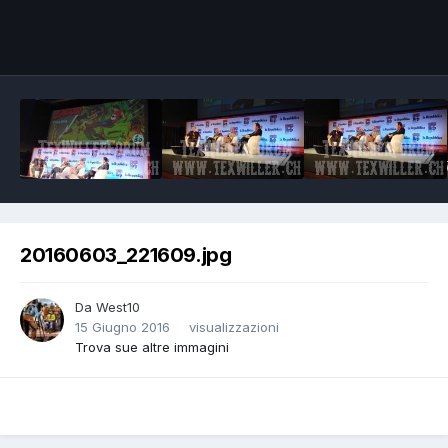
Image Tools
20160603_221609.jpg
Da
West10
15 Giugno 2016
visualizzazioni
Trova sue altre immagini