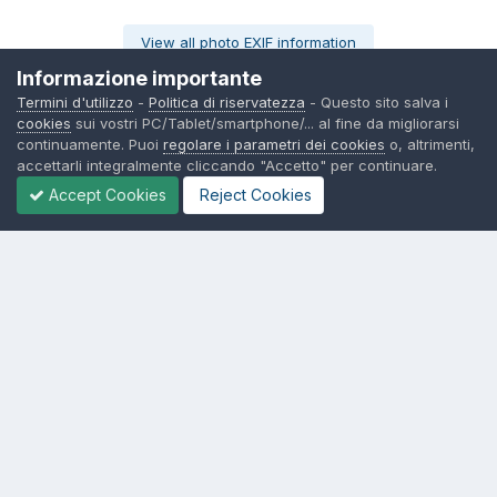
View all photo EXIF information
Informazione importante
Termini d'utilizzo
-
Politica di riservatezza
- Questo sito salva i
cookies
sui vostri PC/Tablet/smartphone/... al fine da migliorarsi
continuamente. Puoi
regolare i parametri dei cookies
o, altrimenti,
Share
Seguono
0
accettarli integralmente cliccando "Accetto" per continuare.
Accept Cookies
Reject Cookies
Non ci sono commenti da visualizzare.
Lingua
Politica di riservatezza
Contattaci
Cookies
© TexWillerForum dal 2006
Powered by Invision Community