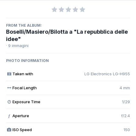
FROM THE ALBUM:
Boselli/Masiero/Bilotta a "La repubblica delle
idee"
· 9 immagini
PHOTO INFORMATION
Taken with
LG Electronics LG-H955
Focal Length
4 mm
Exposure Time
1/29
Aperture
f/2.4
f
ISO Speed
150