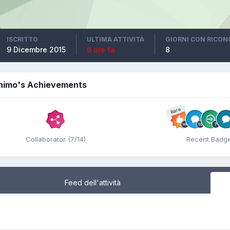
ISCRITTO
ULTIMA ATTIVITÀ
GIORNI CON RICO
9 Dicembre 2015
6 ore fa
8
nimo's Achievements
Rare
Collaborator (7/14)
Recent Badg
Feed dell'attività