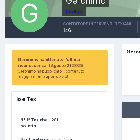
Geronimo
Cowboy
CONTATORE INTERVENTI TEXIANI
146
Gero
Geronimo ha ottenuto l'ultima
riconoscenza il Agosto 21 2025
Geronimo ha pubblicato il contenuto
maggiormente apprezzato!
Io e Tex
N° 1° Tex che
281
ho letto
Pard preferito
Tiger Jack