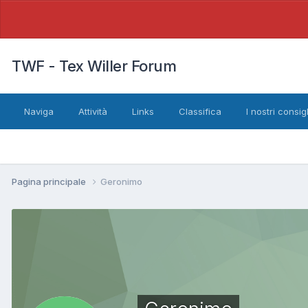
TWF - Tex Willer Forum
Naviga
Attività
Links
Classifica
I nostri consigl
Pagina principale
Geronimo