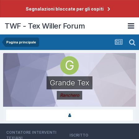
Segnalazioni bloccate per gli ospiti
TWF - Tex Willer Forum
Pagina principale
Grande Tex
Ranchero
CONTATORE INTERVENTI
ISCRITTO
TEXIANI