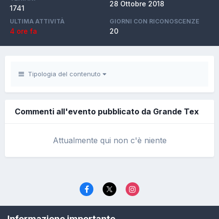
28 Ottobre 2018
1741
ULTIMA ATTIVITÀ
GIORNI CON RICONOSCENZE
4 ore fa
20
Tipologia del contenuto
Commenti all'evento pubblicato da Grande Tex
Attualmente qui non c'è niente
Lingua
Politica di riservatezza
Contattaci
Cookies
Informazione importante