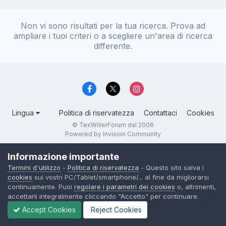
Non vi sono risultati per la tua ricerca. Prova ad
ampliare i tuoi criteri o a scegliere un'area di ricerca
differente.
Lingua
Politica di riservatezza
Contattaci
Cookies
© TexWillerForum dal 2006
Powered by Invision Community
Informazione importante
Termini d'utilizzo
-
Politica di riservatezza
- Questo sito salva i
cookies
sui vostri PC/Tablet/smartphone/... al fine da migliorarsi
continuamente. Puoi
regolare i parametri dei cookies
o, altrimenti,
accettarli integralmente cliccando "Accetto" per continuare.
Accept Cookies
Reject Cookies