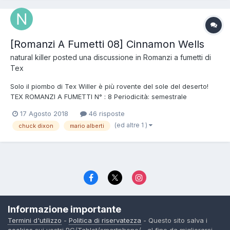
[Romanzi A Fumetti 08] Cinnamon Wells
natural killer
posted una discussione in
Romanzi a fumetti di
Tex
Solo il piombo di Tex Willer è più rovente del sole del deserto!
TEX ROMANZI A FUMETTI N° : 8 Periodicità: semestrale
CINNAMON WELLS uscita: 18/09/2018 Soggetto: Chuck Dixon
17 Agosto 2018
46 risposte
Sceneggiatura: Chuck Dixon Disegni: Mario Alberti Cope...
(ed altre 1 )
chuck dixon
mario alberti
Lingua
Politica di riservatezza
Contattaci
Cookies
Informazione importante
© TexWillerForum dal 2006
Termini d'utilizzo
-
Politica di riservatezza
- Questo sito salva i
Powered by Invision Community
cookies
sui vostri PC/Tablet/smartphone/... al fine da migliorarsi