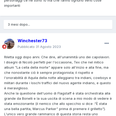
personaggi ce ne sono 10 ma che fanno ognuno venti cose
importanti
3 mesi dopo...
Winchester73
Pubblicato
31 Agosto 2023
Riletta oggi dopo anni. Che dire, all'unanimità uno dei capolavori.
I disegni di Nicolò perfetti per l'occasione, Tex che nel mitico
album "La cella della morte" appare solo all'inizio e alla fine, ma
che nonostante ciò è sempre protagonista; il rispetto e
l'onorabilità di Aquila della notte alleggiano tra indiani, cowboys e
militari durante i loschi traffici del nuovo agente indiano, e questo
è meraviglioso.
Anche la questione dell'uomo di Flagstaff è stata orchestrata alla
grande da Bonelli e la sua uscita di scena a mio modo di vedere è
stata emozionante (il nemico che allo specchio si dice :"È stata
una bella partita, Marcus Parker" prima di premere il grilletto").
L'unico vero grande rammarico di questa storia resta uno