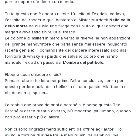
parole eppure c'è dentro un mondo.
Tutto questo non è ancora niente. L'uscita di Tex dalla vedova,
l'assalto del ranger a quel bastardo di Mister Murdock
Nella cella
della morte
da cui alla fine fugge con l'aiuto di quei galeotti che
magari aveva fatto finire lui al fresco.
Le colonne di militari in marcia verso la riserva, le non apparizioni
del grande manovratore che parla senza mai essere inquadrato
(scelta geniale), il comandante del carcere interessato solo alla
fornitura di whisky e i pards che salvano coloro che hanno
mandato Tex ad un passo dal
L'ombra del patibolo
.
Ebbene cosa chiedere di più?
Pensare che io ho letto per primo l'albo conclusivo, senza per
questo perdere nulla della bellezza di tutto questo. Alla faccia di
chi detesta gli spoiler...
La rabbia che provo da anni è perché si è perso questo Tex.
Perché si cerca di farlo diverso, più moderno, più umano, quando
non può esserlo più di allora.
Non ci sono ringraziamenti sufficienti da offrire agli autori. Ho
avuto la fortuna di avere tra le mani gli albi da bambino, ma