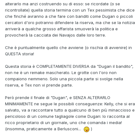
alterarlo ma anzi costruendo su di esso: se ricordate (o se
ricontrollate) quella storia termina con un Tex pessimista che dice
che finché avranno a che fare con banditi come Dugan o piccoli
cercatori d'oro potranno difendere la riserva, ma che se la notizia
arriverà a qualche grosso affarista smuoverà la politica e
provocherà la cacciata dei Navajos dalle loro terre.
Che è puntualmente quello che avviene (o rischia di avvenire) in
QUESTA storia!
Questa storia è COMPLETAMENTE DIVERSA da "Dugan il bandito",
non ne è un remake mascherato. Le grotte con l'oro non
compaiono nemmeno. Solo una piccola parte si svolge nella
riserva, e Tex non vi prende parte.
Però prende il finale di "Dugan", e SENZA ALTERARLO
MINIMAMENTE ne segue le possibili conseguenze: Kelly, che si era
salvato, va a raccontare tutto a qualcuno di ben più minaccioso e
pericoloso di un comune tagliagole come Dugan: lo racconta al
ricco proprietario di un giornale, uno che comanda i media!
(insomma, praticamente a Berlusconi...
)