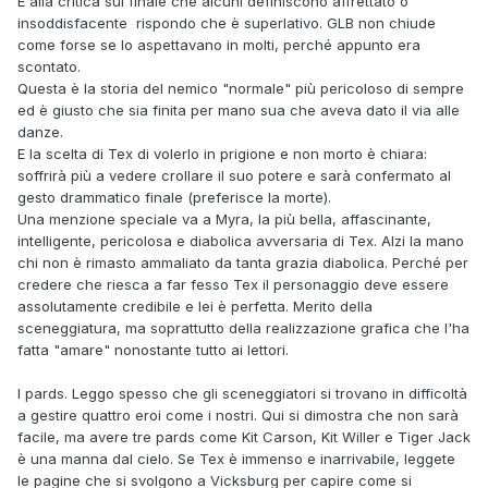
E alla critica sul finale che alcuni definiscono affrettato o
insoddisfacente rispondo che è superlativo. GLB non chiude
come forse se lo aspettavano in molti, perché appunto era
scontato.
Questa è la storia del nemico "normale" più pericoloso di sempre
ed è giusto che sia finita per mano sua che aveva dato il via alle
danze.
E la scelta di Tex di volerlo in prigione e non morto è chiara:
soffrirà più a vedere crollare il suo potere e sarà confermato al
gesto drammatico finale (preferisce la morte).
Una menzione speciale va a Myra, la più bella, affascinante,
intelligente, pericolosa e diabolica avversaria di Tex. Alzi la mano
chi non è rimasto ammaliato da tanta grazia diabolica. Perché per
credere che riesca a far fesso Tex il personaggio deve essere
assolutamente credibile e lei è perfetta. Merito della
sceneggiatura, ma soprattutto della realizzazione grafica che l'ha
fatta "amare" nonostante tutto ai lettori.
I pards. Leggo spesso che gli sceneggiatori si trovano in difficoltà
a gestire quattro eroi come i nostri. Qui si dimostra che non sarà
facile, ma avere tre pards come Kit Carson, Kit Willer e Tiger Jack
è una manna dal cielo. Se Tex è immenso e inarrivabile, leggete
le pagine che si svolgono a Vicksburg per capire come si