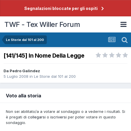
Segnalazioni bloccate per gli ospiti
TWF - Tex Willer Forum
Le Storie dal 101 al 200
[141/145] In Nome Della Legge
Da
Pedro Galindez
5 Luglio 2008
in
Le Storie dal 101 al 200
Voto alla storia
Non sei abilitato/a a votare al sondaggio o a vederne i risultati. Si
è pregati di
collegarsi
o
iscriversi
per poter votare in questo
sondaggio.