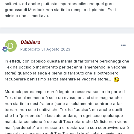
soltanto, ed anche piuttosto imperdonabile: che quel gran
gradasso di Murdock non sia finito riempito di piombo. Era il
minimo che si meritava...
Diablero
Pubblicato
31 Agosto 2023
In effetti, con capisco questa mania di far tornare personaggi che
Tex ha ucciso o incarcerato per decenni (smentendo le vecchie
storie) quando la saga è piena di farabutti che si potrebbero
recuperare benissimo senza smentire le vecchie storie...
Murdock per esempio non è legato a nessuna scelta da parte di
Tex, che al momento è solo un evaso, anzi ci si immagina che
non sia finita così fra loro (sono assolutamente contrario a far
tornare non solo i cattivi che Tex ha "ucciso", ma anche quelli
che ha "perdonato" o lasciato andare, in ogni caso qualunque
malafatta compiono è colpa di Tex: notare che Mefisto non viene
mai "perdonato" e in nessuna circostanza la sua sopravvivenza è
imputabile a mancanze di Tex Tranne la Mefistolata, ovvio, ma