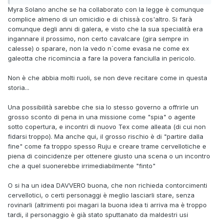
Myra Solano anche se ha collaborato con la legge è comunque
complice almeno di un omicidio e di chissà cos'altro. Si farà
comunque degli anni di galera, e visto che la sua specialità era
ingannare il prossimo, non certo cavalcare (gira sempre in
calesse) o sparare, non la vedo n`come evasa ne come ex
galeotta che ricomincia a fare la povera fanciulla in pericolo.
Non è che abbia molti ruoli, se non deve recitare come in questa
storia...
Una possibilità sarebbe che sia lo stesso governo a offrirle un
grosso sconto di pena in una missione come "spia" o agente
sotto copertura, e incontri di nuovo Tex come alleata (di cui non
fidarsi troppo). Ma anche qui, il grosso rischio è di "partire dalla
fine" come fa troppo spesso Ruju e creare trame cervellotiche e
piena di coincidenze per ottenere giusto una scena o un incontro
che a quel suonerebbe irrimediabilmente "finto"
O si ha un idea DAVVERO buona, che non richieda contorcimenti
cervellotici, o certi personaggi è meglio lasciarli stare, senza
rovinarli (altrimenti poi magari la buona idea ti arriva ma è troppo
tardi, il personaggio è già stato sputtanato da maldestri usi