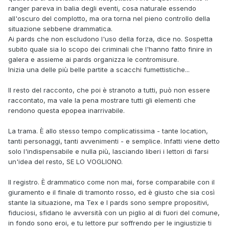
ranger pareva in balia degli eventi, cosa naturale essendo
all'oscuro del complotto, ma ora torna nel pieno controllo della
situazione sebbene drammatica.
Ai pards che non escludono l'uso della forza, dice no. Sospetta
subito quale sia lo scopo dei criminali che l'hanno fatto finire in
galera e assieme ai pards organizza le contromisure.
Inizia una delle più belle partite a scacchi fumettistiche...
Il resto del racconto, che poi è stranoto a tutti, può non essere
raccontato, ma vale la pena mostrare tutti gli elementi che
rendono questa epopea inarrivabile.
La trama. È allo stesso tempo complicatissima - tante location,
tanti personaggi, tanti avvenimenti - e semplice. Infatti viene detto
solo l'indispensabile e nulla più, lasciando liberi i lettori di farsi
un'idea del resto, SE LO VOGLIONO.
Il registro. È drammatico come non mai, forse comparabile con il
giuramento e il finale di tramonto rosso, ed è giusto che sia così
stante la situazione, ma Tex e I pards sono sempre propositivi,
fiduciosi, sfidano le avversità con un piglio al di fuori del comune,
in fondo sono eroi, e tu lettore pur soffrendo per le ingiustizie ti