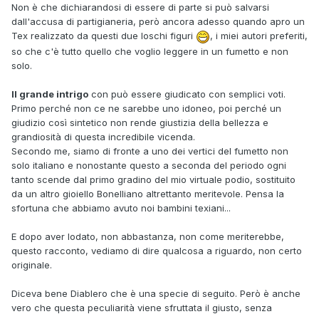
Non è che dichiarandosi di essere di parte si può salvarsi
dall'accusa di partigianeria, però ancora adesso quando apro un
Tex realizzato da questi due loschi figuri
, i miei autori preferiti,
so che c'è tutto quello che voglio leggere in un fumetto e non
solo.
Il grande intrigo
con può essere giudicato con semplici voti.
Primo perché non ce ne sarebbe uno idoneo, poi perché un
giudizio così sintetico non rende giustizia della bellezza e
grandiosità di questa incredibile vicenda.
Secondo me, siamo di fronte a uno dei vertici del fumetto non
solo italiano e nonostante questo a seconda del periodo ogni
tanto scende dal primo gradino del mio virtuale podio, sostituito
da un altro gioiello Bonelliano altrettanto meritevole. Pensa la
sfortuna che abbiamo avuto noi bambini texiani...
E dopo aver lodato, non abbastanza, non come meriterebbe,
questo racconto, vediamo di dire qualcosa a riguardo, non certo
originale.
Diceva bene Diablero che è una specie di seguito. Però è anche
vero che questa peculiarità viene sfruttata il giusto, senza