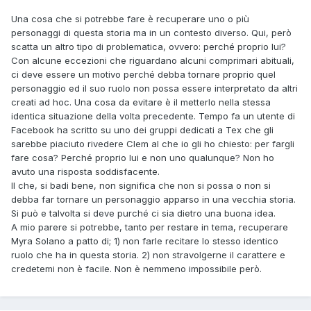
Una cosa che si potrebbe fare è recuperare uno o più
personaggi di questa storia ma in un contesto diverso. Qui, però
scatta un altro tipo di problematica, ovvero: perché proprio lui?
Con alcune eccezioni che riguardano alcuni comprimari abituali,
ci deve essere un motivo perché debba tornare proprio quel
personaggio ed il suo ruolo non possa essere interpretato da altri
creati ad hoc. Una cosa da evitare è il metterlo nella stessa
identica situazione della volta precedente. Tempo fa un utente di
Facebook ha scritto su uno dei gruppi dedicati a Tex che gli
sarebbe piaciuto rivedere Clem al che io gli ho chiesto: per fargli
fare cosa? Perché proprio lui e non uno qualunque? Non ho
avuto una risposta soddisfacente.
Il che, si badi bene, non significa che non si possa o non si
debba far tornare un personaggio apparso in una vecchia storia.
Si può e talvolta si deve purché ci sia dietro una buona idea.
A mio parere si potrebbe, tanto per restare in tema, recuperare
Myra Solano a patto di; 1) non farle recitare lo stesso identico
ruolo che ha in questa storia. 2) non stravolgerne il carattere e
credetemi non è facile. Non è nemmeno impossibile però.