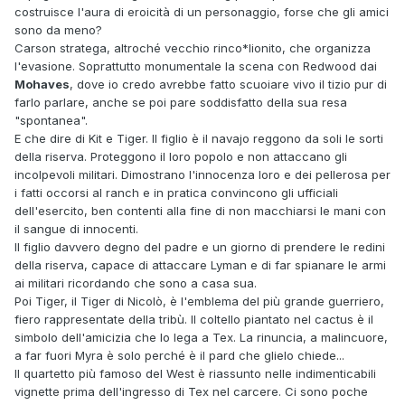
costruisce l'aura di eroicità di un personaggio, forse che gli amici
sono da meno?
Carson stratega, altroché vecchio rinco*lionito, che organizza
l'evasione. Soprattutto monumentale la scena con Redwood dai
Mohaves
, dove io credo avrebbe fatto scuoiare vivo il tizio pur di
farlo parlare, anche se poi pare soddisfatto della sua resa
"spontanea".
E che dire di Kit e Tiger. Il figlio è il navajo reggono da soli le sorti
della riserva. Proteggono il loro popolo e non attaccano gli
incolpevoli militari. Dimostrano l'innocenza loro e dei pellerosa per
i fatti occorsi al ranch e in pratica convincono gli ufficiali
dell'esercito, ben contenti alla fine di non macchiarsi le mani con
il sangue di innocenti.
Il figlio davvero degno del padre e un giorno di prendere le redini
della riserva, capace di attaccare Lyman e di far spianare le armi
ai militari ricordando che sono a casa sua.
Poi Tiger, il Tiger di Nicolò, è l'emblema del più grande guerriero,
fiero rappresentate della tribù. Il coltello piantato nel cactus è il
simbolo dell'amicizia che lo lega a Tex. La rinuncia, a malincuore,
a far fuori Myra è solo perché è il pard che glielo chiede...
Il quartetto più famoso del West è riassunto nelle indimenticabili
vignette prima dell'ingresso di Tex nel carcere. Ci sono poche