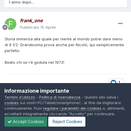
1 anno dopo...
frank_one
Pubblicato
15 Aprile
Storia immensa alla quale per niente al mondo potrei dare meno
di 9 1/2. Grandissima prova anche per Nicolò, qui semplicemente
perfetto.
Beato chi se l'è goduta nel 1972!
1
Informazione importante
Termini d'utilizzo
-
Politica di riservatezza
- Questo sito salva i
cookies
sui vostri PC/Tablet/smartphone/... al fine da migliorarsi
Loriano Lorenzutti
continuamente. Puoi
regolare i parametri dei cookies
o, altrimenti,
Pubblicato
17 Aprile
accettarli integralmente cliccando "Accetto" per continuare.
Accept Cookies
Reject Cookies
Il 15/4/2026 at 12:43,
frank_one
dice: