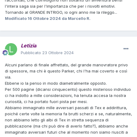
raccontati, che coinvolgono non soltanto un'avventura bensì
l'intera saga sia per l'importanza che per i risvolti emotivi.
Tornando al GRANDE INTRIGO, io ogni anno me la rileggo...
Modificato
16 Ottobre 2024
da Marcello R.
Letizia
Pubblicato
23 Ottobre 2024
Alcuni parlano di finale affrettato, del grande manovratore privo
di spessore, ma chi è questo Parker, chi l'ha mai coverto e così
via.
Ebbene io la penso in modo diametralmente opposto.
Per 500 pagine (dicansi cinquecento) questo misterioso individuo
ci ha indotto a mille considerazioni, ha tenuta accesa la nostra
curiosità, ci ha portato fuori pista per mesi.
Abbiamo immaginato mille avversari passati di Tex e addirittura,
poiché certe volte la memoria fa brutti scherzi e se, naturalmente,
non abbiamo letto gli albi di Tex in stretta sequenza di
pubblicazione (ma chi può dire di averlo fatto?), abbiamo anche
immaginato avversari futuri che al momento non siamo riusciti a