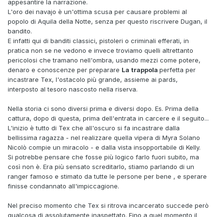
appesantire la narrazione.
L'oro dei navajo è un'ottima scusa per causare problemi al
popolo di Aquila della Notte, senza per questo riscrivere Dugan, il
bandito.
E infatti qui di banditi classici, pistoleri o criminali efferati, in
pratica non se ne vedono e invece troviamo quelli altrettanto
pericolosi che tramano nell'ombra, usando mezzi come potere,
denaro e conoscenze per preparare
La
t
rappola
perfetta per
incastrare Tex, l'ostacolo più grande, assieme ai pards,
interposto al tesoro nascosto nella riserva.
Nella storia ci sono diversi prima e diversi dopo. Es. Prima della
cattura, dopo di questa, prima dell'entrata in carcere e il seguito...
L'inizio è tutto di Tex che all'oscuro si fa incastrare dalla
bellissima ragazza - nel realizzare quella vipera di Myra Solano
Nicolò compie un miracolo - e dalla vista insopportabile di Kelly.
Si potrebbe pensare che fosse più logico farlo fuori subito, ma
così non è. Era più sensato screditarlo, stiamo parlando di un
ranger famoso e stimato da tutte le persone per bene , e sperare
finisse condannato all'impiccagione.
Nel preciso momento che Tex si ritrova incarcerato succede però
qualcosa di assolutamente inaspettato. Fino a quel momento il