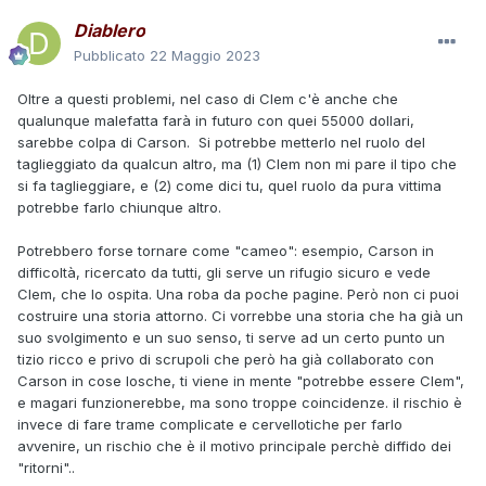
Diablero
Pubblicato
22 Maggio 2023
Oltre a questi problemi, nel caso di Clem c'è anche che
qualunque malefatta farà in futuro con quei 55000 dollari,
sarebbe colpa di Carson. Si potrebbe metterlo nel ruolo del
taglieggiato da qualcun altro, ma (1) Clem non mi pare il tipo che
si fa taglieggiare, e (2) come dici tu, quel ruolo da pura vittima
potrebbe farlo chiunque altro.
Potrebbero forse tornare come "cameo": esempio, Carson in
difficoltà, ricercato da tutti, gli serve un rifugio sicuro e vede
Clem, che lo ospita. Una roba da poche pagine. Però non ci puoi
costruire una storia attorno. Ci vorrebbe una storia che ha già un
suo svolgimento e un suo senso, ti serve ad un certo punto un
tizio ricco e privo di scrupoli che però ha già collaborato con
Carson in cose losche, ti viene in mente "potrebbe essere Clem",
e magari funzionerebbe, ma sono troppe coincidenze. il rischio è
invece di fare trame complicate e cervellotiche per farlo
avvenire, un rischio che è il motivo principale perchè diffido dei
"ritorni"..