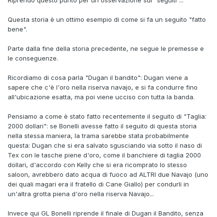
Riprendo questo punto per un osservazione sui "seguiti"...
Questa storia è un ottimo esempio di come si fa un seguito "fatto
bene".
Parte dalla fine della storia precedente, ne segue le premesse e
le conseguenze.
Ricordiamo di cosa parla "Dugan il bandito": Dugan viene a
sapere che c'è l'oro nella riserva navajo, e si fa condurre fino
all'ubicazione esatta, ma poi viene ucciso con tutta la banda.
Pensiamo a come è stato fatto recentemente il seguito di "Taglia:
2000 dollari": se Bonelli avesse fatto il seguito di questa storia
nella stessa maniera, la trama sarebbe stata probabilmente
questa: Dugan che si era salvato sgusciando via sotto il naso di
Tex con le tasche piene d'oro, come il banchiere di taglia 2000
dollari, d'accordo con Kelly che si era ricomprato lo stesso
saloon, avrebbero dato acqua di fuoco ad ALTRI due Navajo (uno
dei quali magari era il fratello di Cane Giallo) per condurli in
un'altra grotta piena d'oro nella riserva Navajo...
Invece qui GL Bonelli riprende il finale di Dugan il Bandito, senza