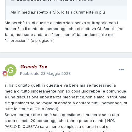
Ma in media,rispetto a Glb, lo fa sicuramente di più
Ma perchè fai di queste dichiarazioni senza suffragarle con i
numeri? io il conto dei personaggi che ci metteva GL Bonelli l'ho
fatto, non sono andato a "sentimento" basandomi sulle mie
"impressioni" (e pregiudizi)
Grande Tex
Pubblicato
23 Maggio 2023
sì hai contato quelli in questa e va bene ma se facessimo la
media di tutto sinceramente non so cosa uscirebbe( e comunque
é una discussione abbastanza pleonastica,non siamo in tribunale
e figuriamoci se ho voglia di andare a contare tutti i personaggi di
tutte le storie di Glb o Boselli)
Senza contare che non é solo questione di numero: se in una
storia ci metti 20 personaggi che fanno poco o niente( NON
PARLO DI QUESTA) sarà meno complessa di una in cui di