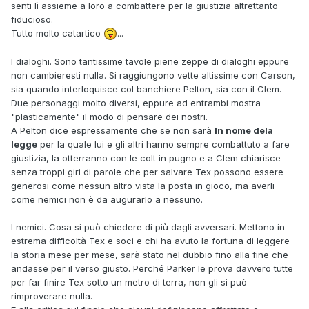
senti lì assieme a loro a combattere per la giustizia altrettanto
fiducioso.
Tutto molto catartico
...
I dialoghi. Sono tantissime tavole piene zeppe di dialoghi eppure
non cambieresti nulla. Si raggiungono vette altissime con Carson,
sia quando interloquisce col banchiere Pelton, sia con il Clem.
Due personaggi molto diversi, eppure ad entrambi mostra
"plasticamente" il modo di pensare dei nostri.
A Pelton dice espressamente che se non sarà
In nome dela
legge
per la quale lui e gli altri hanno sempre combattuto a fare
giustizia, la otterranno con le colt in pugno e a Clem chiarisce
senza troppi giri di parole che per salvare Tex possono essere
generosi come nessun altro vista la posta in gioco, ma averli
come nemici non è da augurarlo a nessuno.
I nemici. Cosa si può chiedere di più dagli avversari. Mettono in
estrema difficoltà Tex e soci e chi ha avuto la fortuna di leggere
la storia mese per mese, sarà stato nel dubbio fino alla fine che
andasse per il verso giusto. Perché Parker le prova davvero tutte
per far finire Tex sotto un metro di terra, non gli si può
rimproverare nulla.