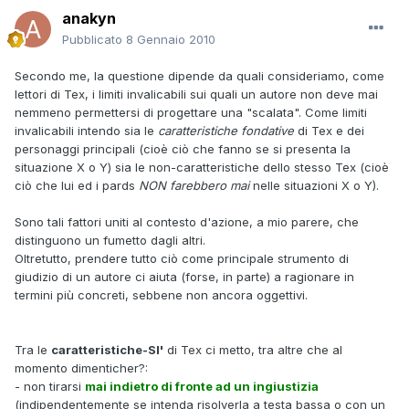
anakyn
Pubblicato
8 Gennaio 2010
Secondo me, la questione dipende da quali consideriamo, come
lettori di Tex, i limiti invalicabili sui quali un autore non deve mai
nemmeno permettersi di progettare una "scalata". Come limiti
invalicabili intendo sia le
caratteristiche fondative
di Tex e dei
personaggi principali (cioè ciò che fanno se si presenta la
situazione X o Y) sia le non-caratteristiche dello stesso Tex (cioè
ciò che lui ed i pards
NON farebbero mai
nelle situazioni X o Y).
Sono tali fattori uniti al contesto d'azione, a mio parere, che
distinguono un fumetto dagli altri.
Oltretutto, prendere tutto ciò come principale strumento di
giudizio di un autore ci aiuta (forse, in parte) a ragionare in
termini più concreti, sebbene non ancora oggettivi.
Tra le
caratteristiche-SI'
di Tex ci metto, tra altre che al
momento dimenticher?:
- non tirarsi
mai indietro di fronte ad un ingiustizia
(indipendentemente se intenda risolverla a testa bassa o con un