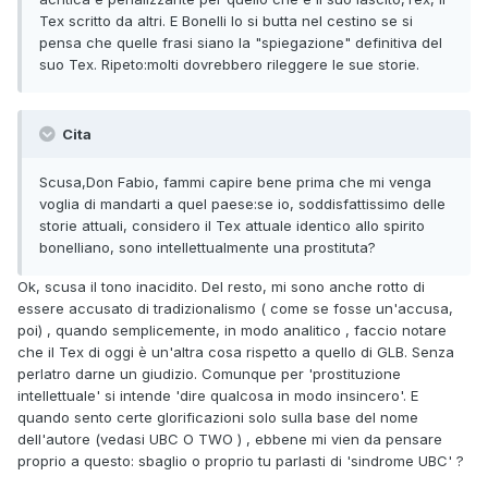
Tex scritto da altri. E Bonelli lo si butta nel cestino se si
pensa che quelle frasi siano la "spiegazione" definitiva del
suo Tex. Ripeto:molti dovrebbero rileggere le sue storie.
Cita
Scusa,Don Fabio, fammi capire bene prima che mi venga
voglia di mandarti a quel paese:se io, soddisfattissimo delle
storie attuali, considero il Tex attuale identico allo spirito
bonelliano, sono intellettualmente una prostituta?
Ok, scusa il tono inacidito. Del resto, mi sono anche rotto di
essere accusato di tradizionalismo ( come se fosse un'accusa,
poi) , quando semplicemente, in modo analitico , faccio notare
che il Tex di oggi è un'altra cosa rispetto a quello di GLB. Senza
perlatro darne un giudizio. Comunque per 'prostituzione
intellettuale' si intende 'dire qualcosa in modo insincero'. E
quando sento certe glorificazioni solo sulla base del nome
dell'autore (vedasi UBC O TWO ) , ebbene mi vien da pensare
proprio a questo: sbaglio o proprio tu parlasti di 'sindrome UBC' ?