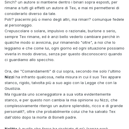
Sinch? un autore si mantiene dentro i binari sopra esposti, per
rimane a tutti gli effetti un autore di Tex, e mai mi permetterei di
considerarlo diverso da tale.
Potr? piacermi più o meno degli altri, ma rimarr? comunque fedele
al personaggio.
Crepuscolare o solare, impulsivo o razionale, burlone o serio,
sempre Tex rimane, ed è anzi bello vederlo cambiare perchè in
qualche modo si avvicina, pur rimanendo "oltre", a noi che lo
leggiamo e che come lui, ogni giorno ed ogni situazione possiamo
viverla in modo diverso, senza per questo disconoscerci quando
ci guardiamo allo specchio.
Ora, dei "Comandamenti" di cui sopra, secondo me solo l'ultimo
Nizzi
ha infranto qualcosa, nella misura in cui il suo Tex appare
stanco, rigido, talvolta più a suo agio con la Legge che con la
Giustizia.
Ma riguarda uno sceneggiatore a sua volta evidentemente
stanco, e per questo non cambia la mia opinione su Nizzi, che
complessivamente ritengo un autore splendido, ricco e di grande
personalit?, oltre che probabilmente colui che ha salvato Tex
dall'oblio dopo la morte di Bonelli padre.
Nolitta
è quello che forse ha rischiato di più (senza però