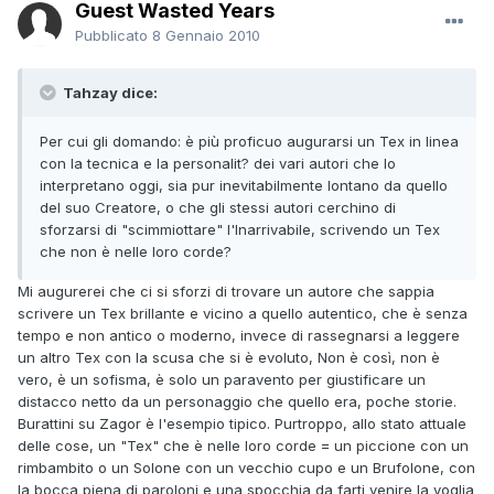
Guest Wasted Years
Pubblicato
8 Gennaio 2010
Tahzay dice:
Per cui gli domando: è più proficuo augurarsi un Tex in linea
con la tecnica e la personalit? dei vari autori che lo
interpretano oggi, sia pur inevitabilmente lontano da quello
del suo Creatore, o che gli stessi autori cerchino di
sforzarsi di "scimmiottare" l'Inarrivabile, scrivendo un Tex
che non è nelle loro corde?
Mi augurerei che ci si sforzi di trovare un autore che sappia
scrivere un Tex brillante e vicino a quello autentico, che è senza
tempo e non antico o moderno, invece di rassegnarsi a leggere
un altro Tex con la scusa che si è evoluto, Non è così, non è
vero, è un sofisma, è solo un paravento per giustificare un
distacco netto da un personaggio che quello era, poche storie.
Burattini su Zagor è l'esempio tipico. Purtroppo, allo stato attuale
delle cose, un "Tex" che è nelle loro corde = un piccione con un
rimbambito o un Solone con un vecchio cupo e un Brufolone, con
la bocca piena di paroloni e una spocchia da farti venire la voglia