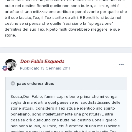
butta nel cestino Bonelli quello non sono io. Ma, al limite, chi è
artefice di una mitizzazione acritica e penalizzante per quello che
è il suo lascito,Tex, il Tex scritto da altri. E Bonelli lo si butta nel
cestino se si pensa che quelle frasi siano la "spiegazione"
definitiva del suo Tex. Ripeto:molti dovrebbero rileggere le sue
storie.
Don Fabio Esqueda
Pubblicato
13 Gennaio 2011
paco ordonez dice:
Scusa,Don Fabio, fammi capire bene prima che mi venga
voglia di mandarti a quel paese:se io, soddisfattissimo delle
storie attuali, considero il Tex attuale identico allo spirito
bonelliano, sono intellettualmente una prostituta?E altra
cosa:se c'è qualcuno che butta nel cestino Bonelli quello
non sono io. Ma, al limite, chi è artefice di una mitizzazione
acritica e penalizzante per quello che è il suo lascito,Tex, il