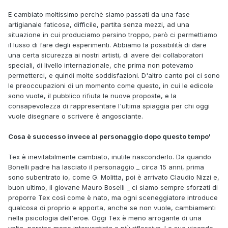
E cambiato moltissimo perchè siamo passati da una fase
artigianale faticosa, difficile, partita senza mezzi, ad una
situazione in cui produciamo persino troppo, però ci permettiamo
il lusso di fare degli esperimenti. Abbiamo la possibilità di dare
una certa sicurezza ai nostri artisti, di avere dei collaboratori
speciali, di livello internazionale, che prima non potevamo
permetterci, e quindi molte soddisfazioni. D'altro canto poi ci sono
le preoccupazioni di un momento come questo, in cui le edicole
sono vuote, il pubblico rifiuta le nuove proposte, e la
consapevolezza di rappresentare l'ultima spiaggia per chi oggi
vuole disegnare o scrivere è angosciante.
Cosa è successo invece al personaggio dopo questo tempo'
Tex è inevitabilmente cambiato, inutile nasconderlo. Da quando
Bonelli padre ha lasciato il personaggio _ circa 15 anni, prima
sono subentrato io, come G. Molitta, poi è arrivato Claudio Nizzi e,
buon ultimo, il giovane Mauro Boselli _ ci siamo sempre sforzati di
proporre Tex così come è nato, ma ogni sceneggiatore introduce
qualcosa di proprio e apporta, anche se non vuole, cambiamenti
nella psicologia dell'eroe. Oggi Tex è meno arrogante di una
volta, persino meno interventista e più riflessivo. Le sue vicende