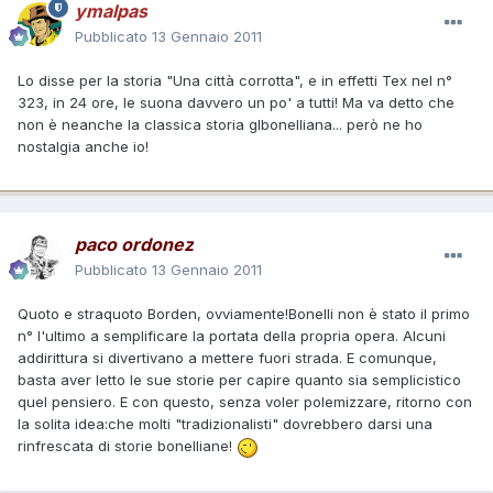
ymalpas
Pubblicato
13 Gennaio 2011
Lo disse per la storia "Una città corrotta", e in effetti Tex nel n°
323, in 24 ore, le suona davvero un po' a tutti! Ma va detto che
non è neanche la classica storia glbonelliana... però ne ho
nostalgia anche io!
paco ordonez
Pubblicato
13 Gennaio 2011
Quoto e straquoto Borden, ovviamente!Bonelli non è stato il primo
n° l'ultimo a semplificare la portata della propria opera. Alcuni
addirittura si divertivano a mettere fuori strada. E comunque,
basta aver letto le sue storie per capire quanto sia semplicistico
quel pensiero. E con questo, senza voler polemizzare, ritorno con
la solita idea:che molti "tradizionalisti" dovrebbero darsi una
rinfrescata di storie bonelliane!