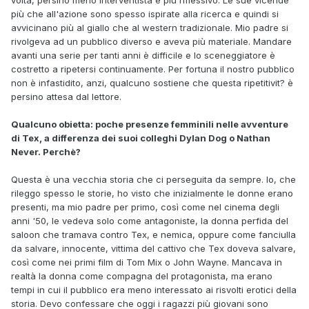
più che all'azione sono spesso ispirate alla ricerca e quindi si
avvicinano più al giallo che al western tradizionale. Mio padre si
rivolgeva ad un pubblico diverso e aveva più materiale. Mandare
avanti una serie per tanti anni è difficile e lo sceneggiatore è
costretto a ripetersi continuamente. Per fortuna il nostro pubblico
non è infastidito, anzi, qualcuno sostiene che questa ripetitivit? è
persino attesa dal lettore.
Qualcuno obietta: poche presenze femminili nelle avventure
di Tex, a differenza dei suoi colleghi Dylan Dog o Nathan
Never. Perchè?
Questa è una vecchia storia che ci perseguita da sempre. Io, che
rileggo spesso le storie, ho visto che inizialmente le donne erano
presenti, ma mio padre per primo, così come nel cinema degli
anni '50, le vedeva solo come antagoniste, la donna perfida del
saloon che tramava contro Tex, e nemica, oppure come fanciulla
da salvare, innocente, vittima del cattivo che Tex doveva salvare,
così come nei primi film di Tom Mix o John Wayne. Mancava in
realtà la donna come compagna del protagonista, ma erano
tempi in cui il pubblico era meno interessato ai risvolti erotici della
storia. Devo confessare che oggi i ragazzi più giovani sono