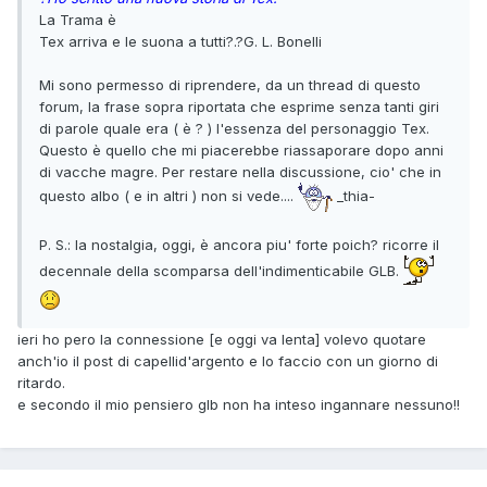
La Trama è
Tex arriva e le suona a tutti?.?G. L. Bonelli
Mi sono permesso di riprendere, da un thread di questo
forum, la frase sopra riportata che esprime senza tanti giri
di parole quale era ( è ? ) l'essenza del personaggio Tex.
Questo è quello che mi piacerebbe riassaporare dopo anni
di vacche magre. Per restare nella discussione, cio' che in
questo albo ( e in altri ) non si vede....
_thia-
P. S.: la nostalgia, oggi, è ancora piu' forte poich? ricorre il
decennale della scomparsa dell'indimenticabile GLB.
ieri ho pero la connessione [e oggi va lenta] volevo quotare
anch'io il post di capellid'argento e lo faccio con un giorno di
ritardo.
e secondo il mio pensiero glb non ha inteso ingannare nessuno!!