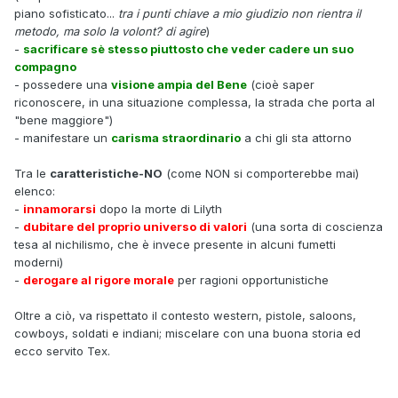
piano sofisticato...
tra i punti chiave a mio giudizio non rientra il
metodo, ma solo la volont? di agire
)
-
sacrificare sè stesso piuttosto che veder cadere un suo
compagno
- possedere una
visione ampia del Bene
(cioè saper
riconoscere, in una situazione complessa, la strada che porta al
"bene maggiore")
- manifestare un
carisma straordinario
a chi gli sta attorno
Tra le
caratteristiche-NO
(come NON si comporterebbe mai)
elenco:
-
innamorarsi
dopo la morte di Lilyth
-
dubitare del proprio universo di valori
(una sorta di coscienza
tesa al nichilismo, che è invece presente in alcuni fumetti
moderni)
-
derogare al rigore morale
per ragioni opportunistiche
Oltre a ciò, va rispettato il contesto western, pistole, saloons,
cowboys, soldati e indiani; miscelare con una buona storia ed
ecco servito Tex.