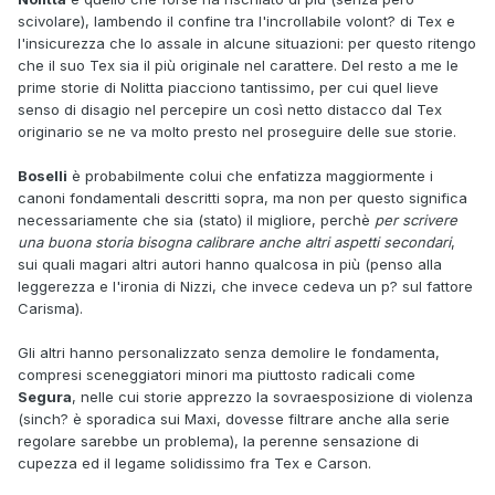
scivolare), lambendo il confine tra l'incrollabile volont? di Tex e
l'insicurezza che lo assale in alcune situazioni: per questo ritengo
che il suo Tex sia il più originale nel carattere. Del resto a me le
prime storie di Nolitta piacciono tantissimo, per cui quel lieve
senso di disagio nel percepire un così netto distacco dal Tex
originario se ne va molto presto nel proseguire delle sue storie.
Boselli
è probabilmente colui che enfatizza maggiormente i
canoni fondamentali descritti sopra, ma non per questo significa
necessariamente che sia (stato) il migliore, perchè
per scrivere
una buona storia bisogna calibrare anche altri aspetti secondari
,
sui quali magari altri autori hanno qualcosa in più (penso alla
leggerezza e l'ironia di Nizzi, che invece cedeva un p? sul fattore
Carisma).
Gli altri hanno personalizzato senza demolire le fondamenta,
compresi sceneggiatori minori ma piuttosto radicali come
Segura
, nelle cui storie apprezzo la sovraesposizione di violenza
(sinch? è sporadica sui Maxi, dovesse filtrare anche alla serie
regolare sarebbe un problema), la perenne sensazione di
cupezza ed il legame solidissimo fra Tex e Carson.