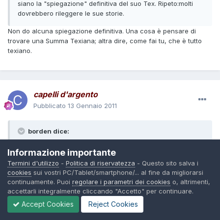
siano la "spiegazione" definitiva del suo Tex. Ripeto:molti
dovrebbero rileggere le sue storie.
Non do alcuna spiegazione definitiva. Una cosa è pensare di
trovare una Summa Texiana; altra dire, come fai tu, che è tutto
texiano.
capelli d'argento
Pubblicato
13 Gennaio 2011
borden dice:
Informazione importante
Un genio sul finire della carriera può dire qualsiasi cosa, ma
da parte nostra prendere DEL TUTTO sul serio battute del
Termini d'utilizzo
-
Politica di riservatezza
- Questo sito salva i
cookies
sui vostri PC/Tablet/smartphone/... al fine da migliorarsi
genere, dette per sorprendere, divertirsi e stupire, sarebbe
continuamente. Puoi
regolare i parametri dei cookies
o, altrimenti,
proprio una grossa ingenuità.
accettarli integralmente cliccando "Accetto" per continuare.
Borden
Accept Cookies
Reject Cookies
Caro Borden non sono così " ingenuo " dal prendere
del tutto
sul