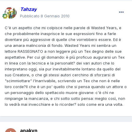
Tahzay
Pubblicato
8 Gennaio 2010
C'è un aspetto che mi colpisce nelle parole di Wasted Years, e
che probabilmente inasprisce le sue espressioni fino a farle
diventare più aggressive di quelle che vorrebbero essere. Ed è
una amara malinconia di fondo. Wasted Years mi sembra un
lettore RASSEGNATO a non leggere più un Tex degno delle sue
aspettative. Per cui gli domando: è più proficuo augurarsi un Tex
in linea con la tecnica e la personalit? dei vari autori che lo
interpretano oggi, sia pur inevitabilmente lontano da quello del
suo Creatore, o che gli stessi autori cerchino di sforzarsi di
"scimmiottare" l'Inarrivabile, scrivendo un Tex che non è nelle
loro corde?Il che è un po' quello che si pensa quando un attore o
un personaggio dello spettacolo muore giovane: c'è chi ne
rimpiange la mancanza, e chi sotto sotto pensa: meglio così, non
lo vedrà mai invecchiare e lo ricorder? solo come era una volta.
anakyn