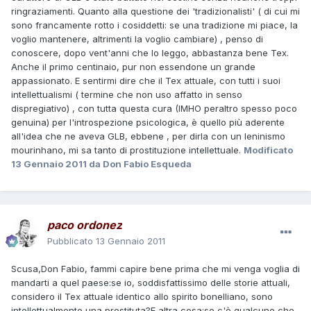
ringraziamenti. Quanto alla questione dei 'tradizionalisti' ( di cui mi
sono francamente rotto i cosiddetti: se una tradizione mi piace, la
voglio mantenere, altrimenti la voglio cambiare) , penso di
conoscere, dopo vent'anni che lo leggo, abbastanza bene Tex.
Anche il primo centinaio, pur non essendone un grande
appassionato. E sentirmi dire che il Tex attuale, con tutti i suoi
intellettualismi ( termine che non uso affatto in senso
dispregiativo) , con tutta questa cura (IMHO peraltro spesso poco
genuina) per l'introspezione psicologica, è quello più aderente
all'idea che ne aveva GLB, ebbene , per dirla con un leninismo
mourinhano, mi sa tanto di prostituzione intellettuale.
Modificato
13 Gennaio 2011
da Don Fabio Esqueda
paco ordonez
Pubblicato
13 Gennaio 2011
Scusa,Don Fabio, fammi capire bene prima che mi venga voglia di
mandarti a quel paese:se io, soddisfattissimo delle storie attuali,
considero il Tex attuale identico allo spirito bonelliano, sono
intellettualmente una prostituta?E altra cosa:se c'è qualcuno che