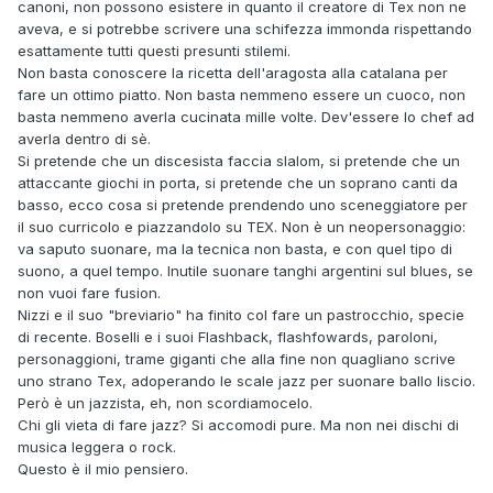
canoni, non possono esistere in quanto il creatore di Tex non ne
aveva, e si potrebbe scrivere una schifezza immonda rispettando
esattamente tutti questi presunti stilemi.
Non basta conoscere la ricetta dell'aragosta alla catalana per
fare un ottimo piatto. Non basta nemmeno essere un cuoco, non
basta nemmeno averla cucinata mille volte. Dev'essere lo chef ad
averla dentro di sè.
Si pretende che un discesista faccia slalom, si pretende che un
attaccante giochi in porta, si pretende che un soprano canti da
basso, ecco cosa si pretende prendendo uno sceneggiatore per
il suo curricolo e piazzandolo su TEX. Non è un neopersonaggio:
va saputo suonare, ma la tecnica non basta, e con quel tipo di
suono, a quel tempo. Inutile suonare tanghi argentini sul blues, se
non vuoi fare fusion.
Nizzi e il suo "breviario" ha finito col fare un pastrocchio, specie
di recente. Boselli e i suoi Flashback, flashfowards, paroloni,
personaggioni, trame giganti che alla fine non quagliano scrive
uno strano Tex, adoperando le scale jazz per suonare ballo liscio.
Però è un jazzista, eh, non scordiamocelo.
Chi gli vieta di fare jazz? Si accomodi pure. Ma non nei dischi di
musica leggera o rock.
Questo è il mio pensiero.