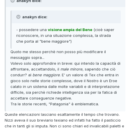
anakyn dice:
anakyn dice:
- possedere una
visione ampia del Bene
(cioè saper
riconoscere, in una situazione complessa, la strada
che porta al "bene maggiore")
Quoto me stesso perchè non posso più modificare il
messaggio sopra...
Volevo solo approfondire in breve: qui intendo la capacità di
affrontare, accettandolo, il
male minore
, sapendo che ciò
condurr? al
bene maggiore
. E' un valore di Tex che entra in
gioco solo nelle storie complesse, dove il Nostro è un Eroe
calato in un sistema dalle molte variabili e di interpretazione
difficile, sia perchè richiede intelligenza sia per la fatica di
accettare conseguenze negative.
Tra le storie recenti, "Patagonia" è emblematica.
Queste elencazioni lasciano esattamente il tempo che trovano.
Nizzi aveva il suo breviario texiano ed infatti ha fatto il pasticcio
che in tanti gli si imputa. Non ci sono chiari ed invalicabili paletti e