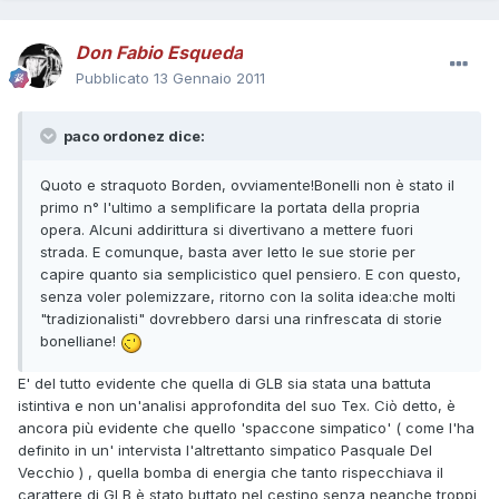
Don Fabio Esqueda
Pubblicato
13 Gennaio 2011
paco ordonez dice:
Quoto e straquoto Borden, ovviamente!Bonelli non è stato il
primo n° l'ultimo a semplificare la portata della propria
opera. Alcuni addirittura si divertivano a mettere fuori
strada. E comunque, basta aver letto le sue storie per
capire quanto sia semplicistico quel pensiero. E con questo,
senza voler polemizzare, ritorno con la solita idea:che molti
"tradizionalisti" dovrebbero darsi una rinfrescata di storie
bonelliane!
E' del tutto evidente che quella di GLB sia stata una battuta
istintiva e non un'analisi approfondita del suo Tex. Ciò detto, è
ancora più evidente che quello 'spaccone simpatico' ( come l'ha
definito in un' intervista l'altrettanto simpatico Pasquale Del
Vecchio ) , quella bomba di energia che tanto rispecchiava il
carattere di GLB è stato buttato nel cestino senza neanche troppi