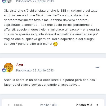
Pubblicato
22 Aprile 2013
Ok, visto che s'è sbilanciata anche la SBE mi sbilancio del tutto
anch'io: secondo me Nizzi ci saluter? con una storia che
ricorderemo!Queste tavole me lo fanno davvero sperare:
soprattutto la seconda - Tex che pesta politici portaborse e
affaristi, specie in questi giorni, mi piace un sacco! - e la quarta,
che mi fa sperare in quella storia drammatica e amagari un po'
tragica che auspicavo giorni fa. Delle copertine e dei disegni
converr? parlare albo alla mano!
Leo
Pubblicato
22 Aprile 2013
Anch'io spero in un addio eccellente. Ho paura però che così
facendo ci stiamo sovraccaricando di aspettative...
PREC.
Pagina 1 di 8
PROSSIMO