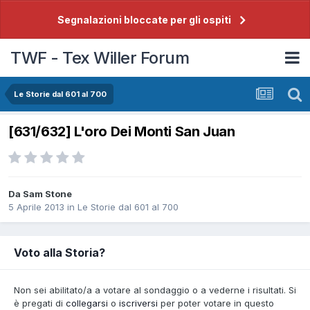
Segnalazioni bloccate per gli ospiti
TWF - Tex Willer Forum
Le Storie dal 601 al 700
[631/632] L'oro Dei Monti San Juan
Da
Sam Stone
5 Aprile 2013
in
Le Storie dal 601 al 700
Voto alla Storia?
Non sei abilitato/a a votare al sondaggio o a vederne i risultati. Si
è pregati di
collegarsi
o
iscriversi
per poter votare in questo