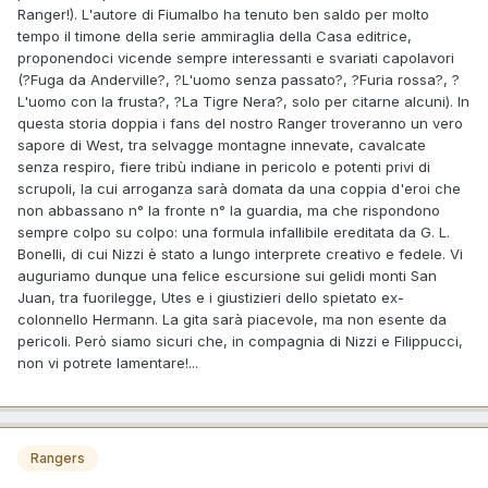
Ranger!). L'autore di Fiumalbo ha tenuto ben saldo per molto
tempo il timone della serie ammiraglia della Casa editrice,
proponendoci vicende sempre interessanti e svariati capolavori
(?Fuga da Anderville?, ?L'uomo senza passato?, ?Furia rossa?, ?
L'uomo con la frusta?, ?La Tigre Nera?, solo per citarne alcuni). In
questa storia doppia i fans del nostro Ranger troveranno un vero
sapore di West, tra selvagge montagne innevate, cavalcate
senza respiro, fiere tribù indiane in pericolo e potenti privi di
scrupoli, la cui arroganza sarà domata da una coppia d'eroi che
non abbassano n° la fronte n° la guardia, ma che rispondono
sempre colpo su colpo: una formula infallibile ereditata da G. L.
Bonelli, di cui Nizzi è stato a lungo interprete creativo e fedele. Vi
auguriamo dunque una felice escursione sui gelidi monti San
Juan, tra fuorilegge, Utes e i giustizieri dello spietato ex-
colonnello Hermann. La gita sarà piacevole, ma non esente da
pericoli. Però siamo sicuri che, in compagnia di Nizzi e Filippucci,
non vi potrete lamentare!...
Rangers