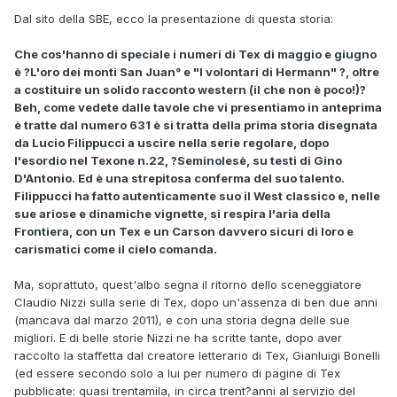
Dal sito della SBE, ecco la presentazione di questa storia:
Che cos'hanno di speciale i numeri di Tex di maggio e giugno
è ?L'oro dei monti San Juan° e "I volontari di Hermann" ?, oltre
a costituire un solido racconto western (il che non è poco!)?
Beh, come vedete dalle tavole che vi presentiamo in anteprima
è tratte dal numero 631 è si tratta della prima storia disegnata
da Lucio Filippucci a uscire nella serie regolare, dopo
l'esordio nel Texone n.22, ?Seminolesè, su testi di Gino
D'Antonio. Ed è una strepitosa conferma del suo talento.
Filippucci ha fatto autenticamente suo il West classico e, nelle
sue ariose e dinamiche vignette, si respira l'aria della
Frontiera, con un Tex e un Carson davvero sicuri di loro e
carismatici come il cielo comanda.
Ma, soprattuto, quest'albo segna il ritorno dello sceneggiatore
Claudio Nizzi sulla serie di Tex, dopo un'assenza di ben due anni
(mancava dal marzo 2011), e con una storia degna delle sue
migliori. E di belle storie Nizzi ne ha scritte tante, dopo aver
raccolto la staffetta dal creatore letterario di Tex, Gianluigi Bonelli
(ed essere secondo solo a lui per numero di pagine di Tex
pubblicate: quasi trentamila, in circa trent?anni al servizio del