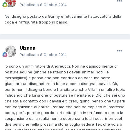
Pubblicato
8 Ottobre 2014
Nel disegno postato da Gunny effettivamente l'attaccatura della
coda è raffigurata troppo in basso.
Ulzana
Pubblicato
8 Ottobre 2014
io sono un ammiratore di Andreucci. Non ne capisco niente di
posture equine (anche se ritegno i cavalli animali nobili e
meravigliosi) e penso che non conduca da nessuna parte
giudicare un disegnatore in base a come disegna i cavalli. Ok,
per te non li disegna bene e hai citato anche Villa in un altro topic
indicando che lui sì che di posture se ne intende. Dici che sei uno
che sta a contatto con i cavalli e ti cred, quindi penso che tu parli
con cognizione di causa. Per me che non ne capisco m'interessa
poco, però, perché guardo altri dettagli. Io in un fumetto cerco la
sospensione dalla realtà non la coerenza a tutti i costi (non vuol
dire però che nella prossima storia voglio vedere Tex che vola o
con i superpoteri, intendiamoci!), se no mi metterei a pontificare