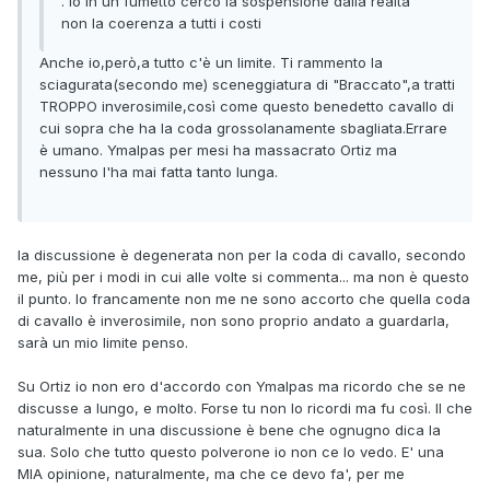
. Io in un fumetto cerco la sospensione dalla realtà
non la coerenza a tutti i costi
Anche io,però,a tutto c'è un limite. Ti rammento la
sciagurata(secondo me) sceneggiatura di "Braccato",a tratti
TROPPO inverosimile,così come questo benedetto cavallo di
cui sopra che ha la coda grossolanamente sbagliata.Errare
è umano. Ymalpas per mesi ha massacrato Ortiz ma
nessuno l'ha mai fatta tanto lunga.
la discussione è degenerata non per la coda di cavallo, secondo
me, più per i modi in cui alle volte si commenta... ma non è questo
il punto. Io francamente non me ne sono accorto che quella coda
di cavallo è inverosimile, non sono proprio andato a guardarla,
sarà un mio limite penso.
Su Ortiz io non ero d'accordo con Ymalpas ma ricordo che se ne
discusse a lungo, e molto. Forse tu non lo ricordi ma fu così. Il che
naturalmente in una discussione è bene che ognugno dica la
sua. Solo che tutto questo polverone io non ce lo vedo. E' una
MIA opinione, naturalmente, ma che ce devo fa', per me