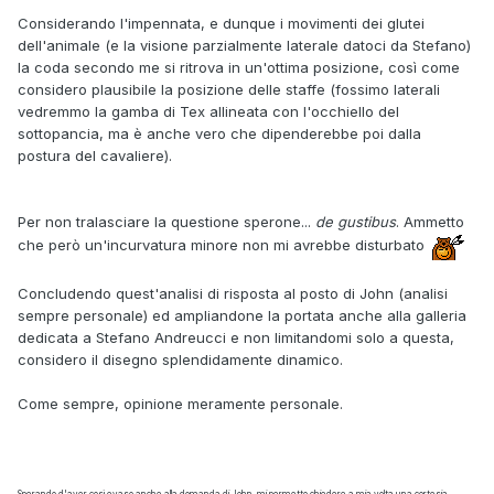
Considerando l'impennata, e dunque i movimenti dei glutei
dell'animale (e la visione parzialmente laterale datoci da Stefano)
la coda secondo me si ritrova in un'ottima posizione, così come
considero plausibile la posizione delle staffe (fossimo laterali
vedremmo la gamba di Tex allineata con l'occhiello del
sottopancia, ma è anche vero che dipenderebbe poi dalla
postura del cavaliere).
Per non tralasciare la questione sperone...
de gustibus
. Ammetto
che però un'incurvatura minore non mi avrebbe disturbato
Concludendo quest'analisi di risposta al posto di John (analisi
sempre personale) ed ampliandone la portata anche alla galleria
dedicata a Stefano Andreucci e non limitandomi solo a questa,
considero il disegno splendidamente dinamico.
Come sempre, opinione meramente personale.
Sperando d'aver così evaso anche alla domanda di John, mi permetto chiedere a mia volta una cortesia