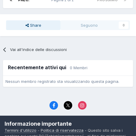
Share
Seguono
0
Vai all'indice delle discussioni
Recentemente attivi qui
0 Membri
Nessun membro registrato sta visualizzando questa pagina.
Lingua
Politica di riservatezza
Contattaci
Cookies
Informazione importante
© TexWillerForum dal 2006
Termini d'utilizzo
-
Politica di riservatezza
- Questo sito salva i
Powered by Invision Community
cookies
sui vostri PC/Tablet/smartphone/... al fine da migliorarsi