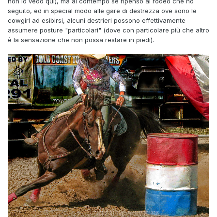
non lo vedo qui), ma al contempo se ripenso al rodeo che ho
seguito, ed in special modo alle gare di destrezza ove sono le
cowgirl ad esibirsi, alcuni destrieri possono effettivamente
assumere posture "particolari" (dove con particolare più che altro
è la sensazione che non possa restare in piedi).