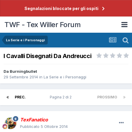
Segnalazioni bloccate per gli ospiti
TWF - Tex Willer Forum
La Serie e i Personaggi
I Cavalli Disegnati Da Andreucci
Da
Burningbullet
29 Settembre 2014
in
La Serie e i Personaggi
PREC.
Pagina 2 di 2
PROSSIMO
TexFanatico
Pubblicato
5 Ottobre 2014