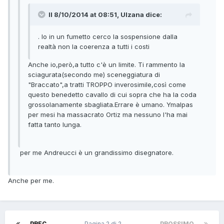
Il 8/10/2014 at 08:51, Ulzana dice:
. Io in un fumetto cerco la sospensione dalla
realtà non la coerenza a tutti i costi
Anche io,però,a tutto c'è un limite. Ti rammento la
sciagurata(secondo me) sceneggiatura di
"Braccato",a tratti TROPPO inverosimile,così come
questo benedetto cavallo di cui sopra che ha la coda
grossolanamente sbagliata.Errare è umano. Ymalpas
per mesi ha massacrato Ortiz ma nessuno l'ha mai
fatta tanto lunga.
per me Andreucci è un grandissimo disegnatore.
Anche per me.
PREC.
Pagina 2 di 2
PROSSIMO