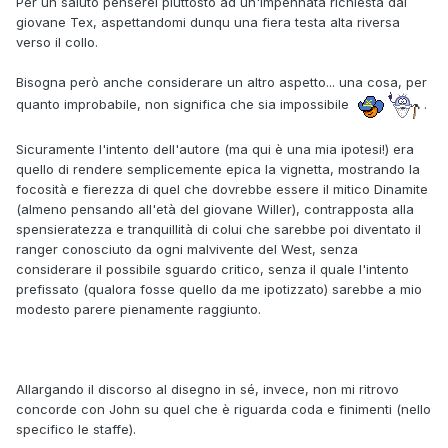
Per un saluto penserei piuttosto ad un'impennata richiesta dal
giovane Tex, aspettandomi dunqu una fiera testa alta riversa
verso il collo.
Bisogna però anche considerare un altro aspetto... una cosa, per
quanto improbabile, non significa che sia impossibile
.
Sicuramente l'intento dell'autore (ma qui è una mia ipotesi!) era
quello di rendere semplicemente epica la vignetta, mostrando la
focosità e fierezza di quel che dovrebbe essere il mitico Dinamite
(almeno pensando all'età del giovane Willer), contrapposta alla
spensieratezza e tranquillità di colui che sarebbe poi diventato il
ranger conosciuto da ogni malvivente del West, senza
considerare il possibile sguardo critico, senza il quale l'intento
prefissato (qualora fosse quello da me ipotizzato) sarebbe a mio
modesto parere pienamente raggiunto.
Allargando il discorso al disegno in sé, invece, non mi ritrovo
concorde con John su quel che è riguarda coda e finimenti (nello
specifico le staffe).