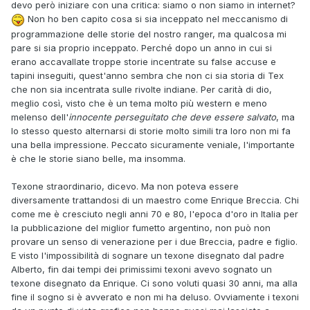
devo però iniziare con una critica: siamo o non siamo in internet?
Non ho ben capito cosa si sia inceppato nel meccanismo di
programmazione delle storie del nostro ranger, ma qualcosa mi
pare si sia proprio inceppato. Perché dopo un anno in cui si
erano accavallate troppe storie incentrate su false accuse e
tapini inseguiti, quest'anno sembra che non ci sia storia di Tex
che non sia incentrata sulle rivolte indiane. Per carità di dio,
meglio così, visto che è un tema molto più western e meno
melenso dell'
innocente perseguitato che deve essere salvato
, ma
lo stesso questo alternarsi di storie molto simili tra loro non mi fa
una bella impressione. Peccato sicuramente veniale, l'importante
è che le storie siano belle, ma insomma.
Texone straordinario, dicevo. Ma non poteva essere
diversamente trattandosi di un maestro come Enrique Breccia. Chi
come me è cresciuto negli anni 70 e 80, l'epoca d'oro in Italia per
la pubblicazione del miglior fumetto argentino, non può non
provare un senso di venerazione per i due Breccia, padre e figlio.
E visto l'impossibilità di sognare un texone disegnato dal padre
Alberto, fin dai tempi dei primissimi texoni avevo sognato un
texone disegnato da Enrique. Ci sono voluti quasi 30 anni, ma alla
fine il sogno si è avverato e non mi ha deluso. Ovviamente i texoni