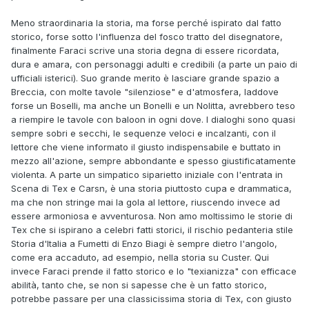
Meno straordinaria la storia, ma forse perché ispirato dal fatto
storico, forse sotto l'influenza del fosco tratto del disegnatore,
finalmente Faraci scrive una storia degna di essere ricordata,
dura e amara, con personaggi adulti e credibili (a parte un paio di
ufficiali isterici). Suo grande merito è lasciare grande spazio a
Breccia, con molte tavole "silenziose" e d'atmosfera, laddove
forse un Boselli, ma anche un Bonelli e un Nolitta, avrebbero teso
a riempire le tavole con baloon in ogni dove. I dialoghi sono quasi
sempre sobri e secchi, le sequenze veloci e incalzanti, con il
lettore che viene informato il giusto indispensabile e buttato in
mezzo all'azione, sempre abbondante e spesso giustificatamente
violenta. A parte un simpatico siparietto iniziale con l'entrata in
Scena di Tex e Carsn, è una storia piuttosto cupa e drammatica,
ma che non stringe mai la gola al lettore, riuscendo invece ad
essere armoniosa e avventurosa. Non amo moltissimo le storie di
Tex che si ispirano a celebri fatti storici, il rischio pedanteria stile
Storia d'Italia a Fumetti di Enzo Biagi è sempre dietro l'angolo,
come era accaduto, ad esempio, nella storia su Custer. Qui
invece Faraci prende il fatto storico e lo "texianizza" con efficace
abilità, tanto che, se non si sapesse che è un fatto storico,
potrebbe passare per una classicissima storia di Tex, con giusto