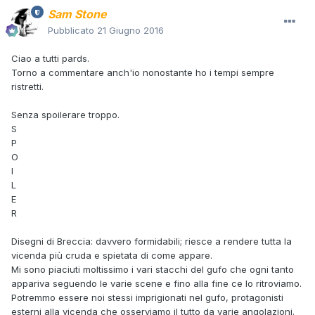
Sam Stone
Pubblicato
21 Giugno 2016
Ciao a tutti pards.
Torno a commentare anch'io nonostante ho i tempi sempre
ristretti.
Senza spoilerare troppo.
S
P
O
I
L
E
R
Disegni di Breccia: davvero formidabili; riesce a rendere tutta la
vicenda più cruda e spietata di come appare.
Mi sono piaciuti moltissimo i vari stacchi del gufo che ogni tanto
appariva seguendo le varie scene e fino alla fine ce lo ritroviamo.
Potremmo essere noi stessi imprigionati nel gufo, protagonisti
esterni alla vicenda che osserviamo il tutto da varie angolazioni.