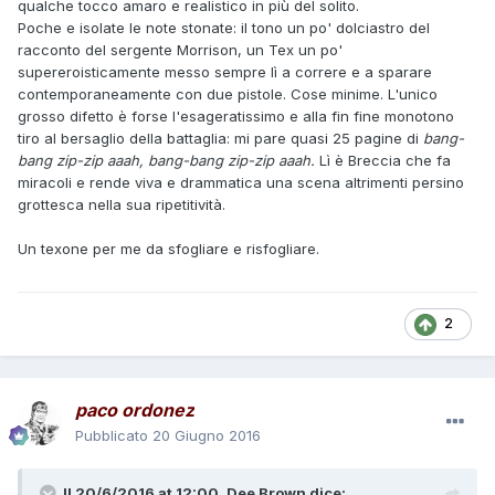
qualche tocco amaro e realistico in più del solito.
Poche e isolate le note stonate: il tono un po' dolciastro del
racconto del sergente Morrison, un Tex un po'
supereroisticamente messo sempre lì a correre e a sparare
contemporaneamente con due pistole. Cose minime. L'unico
grosso difetto è forse l'esageratissimo e alla fin fine monotono
tiro al bersaglio della battaglia: mi pare quasi 25 pagine di
bang-
bang zip-zip aaah, bang-bang zip-zip aaah.
Lì è Breccia che fa
miracoli e rende viva
e drammatica una scena altrimenti persino
grottesca nella sua ripetitività.
Un texone per me da sfogliare e risfogliare.
2
paco ordonez
Pubblicato
20 Giugno 2016
Il 20/6/2016 at 12:00,
Dee Brown
dice: