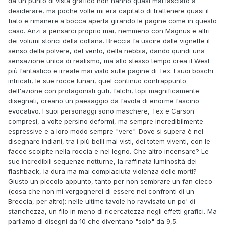
da un punto di vista grafico non hanno quasi mai lasciato a
desiderare, ma poche volte mi era capitato di trattenere quasi il
fiato e rimanere a bocca aperta girando le pagine come in questo
caso. Anzi a pensarci proprio mai, nemmeno con Magnus e altri
dei volumi storici della collana. Breccia fa uscire dalle vignette il
senso della polvere, del vento, della nebbia, dando quindi una
sensazione unica di realismo, ma allo stesso tempo crea il West
più fantastico e irreale mai visto sulle pagine di Tex. I suoi boschi
intricati, le sue rocce lunari, quel continuo contrappunto
dell'azione con protagonisti gufi, falchi, topi magnificamente
disegnati, creano un paesaggio da favola di enorme fascino
evocativo. I suoi personaggi sono maschere, Tex e Carson
compresi, a volte persino deformi, ma sempre incredibilmente
espressive e a loro modo sempre "vere". Dove si supera è nel
disegnare indiani, tra i più belli mai visti, dei totem viventi, con le
facce scolpite nella roccia e nel legno. Che altro incensare? Le
sue incredibili sequenze notturne, la raffinata luminosità dei
flashback, la dura ma mai compiaciuta violenza delle morti?
Giusto un piccolo appunto, tanto per non sembrare un fan cieco
(cosa che non mi vergognerei di essere nei confronti di un
Breccia, per altro): nelle ultime tavole ho ravvisato un po' di
stanchezza, un filo in meno di ricercatezza negli effetti grafici. Ma
parliamo di disegni da 10 che diventano "solo" da 9,5.