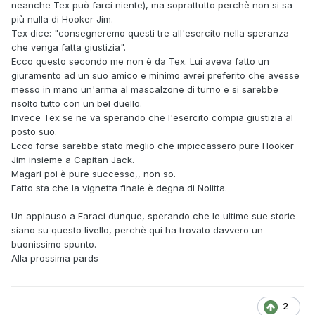
neanche Tex può farci niente), ma soprattutto perchè non si sa
più nulla di Hooker Jim.
Tex dice: "consegneremo questi tre all'esercito nella speranza
che venga fatta giustizia".
Ecco questo secondo me non è da Tex. Lui aveva fatto un
giuramento ad un suo amico e minimo avrei preferito che avesse
messo in mano un'arma al mascalzone di turno e si sarebbe
risolto tutto con un bel duello.
Invece Tex se ne va sperando che l'esercito compia giustizia al
posto suo.
Ecco forse sarebbe stato meglio che impiccassero pure Hooker
Jim insieme a Capitan Jack.
Magari poi è pure successo,, non so.
Fatto sta che la vignetta finale è degna di Nolitta.
Un applauso a Faraci dunque, sperando che le ultime sue storie
siano su questo livello, perchè qui ha trovato davvero un
buonissimo spunto.
Alla prossima pards
2