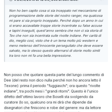
Non ho ben capito cosa si sia inceppato nel meccanismo di
programmazione delle storie del nostro ranger, ma qualcosa
mi pare si sia proprio inceppato. Perché dopo un anno in cui
si erano accavallate troppe storie incentrate su false accuse
e tapini inseguiti, quest'anno sembra che non ci sia storia di
Tex che non sia incentrata sulle rivolte indiane. Per carità di
dio, meglio così, visto che è un tema molto più western e
meno melenso dell'innocente perseguitato che deve essere
salvato, ma lo stesso questo alternarsi di storie molto simili
tra loro non mi fa una bella impressione.
Non posso che quotare questa parte del lungo commento di
Dee (del resto non dico nulla perché non ho ancora letto il
Texone): prima il periodo "fuggiaschi"; ora questo "rivolte
indiane", tra pochi mesi i "grandi ritorni". Questo è l'unico
difetto dell'ottimo lavoro che Boselli sta svolgendo da
curatore (lo so, qualcuno ora mi dirà che dipende dai
disegnatori che finiscono e robe del genere: ma da lettore