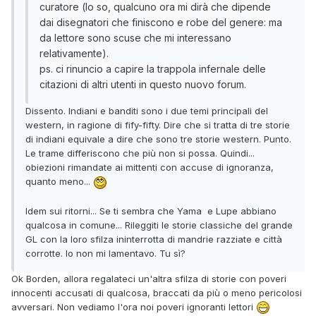
curatore (lo so, qualcuno ora mi dirà che dipende
dai disegnatori che finiscono e robe del genere: ma
da lettore sono scuse che mi interessano
relativamente).
ps. ci rinuncio a capire la trappola infernale delle
citazioni di altri utenti in questo nuovo forum.
Dissento. Indiani e banditi sono i due temi principali del
western, in ragione di fify-fifty. Dire che si tratta di tre storie
di indiani equivale a dire che sono tre storie western. Punto.
Le trame differiscono che più non si possa. Quindi...
obiezioni rimandate ai mittenti con accuse di ignoranza,
quanto meno...
Idem sui ritorni... Se ti sembra che Yama e Lupe abbiano
qualcosa in comune... Rileggiti le storie classiche del grande
GL con la loro sfilza ininterrotta di mandrie razziate e città
corrotte. Io non mi lamentavo. Tu sì?
Ok Borden, allora regalateci un'altra sfilza di storie con poveri
innocenti accusati di qualcosa, braccati da più o meno pericolosi
avversari. Non vediamo l'ora noi poveri ignoranti lettori