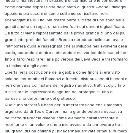
modo di manifestarsi in situazioni di conflitto che le vorrebbero
come normale espressione dello stato di guerra. Anche i dialoghi
appaiono più secchi di come solitamente risultano nelle
sceneggiature di Tito. Ma d'altra parte si tratta di uno speciale e
quindi anche un registro narrativo fuori dai canoni è giustificato.
E il tutto ci viene rappresentato dalla prova grafica di uno dei più
grandi interpreti del fumetto. Breccia riproduce nelle sue tavole
l'atmosfera cupa e rassegnata che si sviluppa nell'evolversi della
storia, portandoci dentro e attirandoci nel vortice delle sue chine
fino a farci respirare l'aria polverosa dei Lava Beds e trasformarci
in testimoni degli eventi.
Libertà nella costruzione della gabbia come finora si era visto
solo nei cartonati dei Romanzi a fumetti, distribuzione di bianchi e
neri che varia col mutare del registro narrativo, tratti scolpiti fino
a distillare le espressioni di ognuno dei protagonisti fino al
parossismo deformante del grottesco.
Qualcuno storcerà il naso per la interpretazione che il maestro
argentino dà di Tex e Carson, ma la grande potenza evocativa
del tratto di Breccia rimane come elemento caratterizzante e
nobilitante di un volume che a mio avviso è da annoverare tra i
più grandi di una collana pluridecennale arrivata ormai al numero