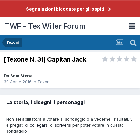
Segnalazioni bloccate per gli ospiti
TWF - Tex Willer Forum
Texoni
[Texone N. 31] Capitan Jack
Da
Sam Stone
30 Aprile 2016
in
Texoni
La storia, i disegni, i personaggi
Non sei abilitato/a a votare al sondaggio o a vederne i risultati. Si
è pregati di
collegarsi
o
iscriversi
per poter votare in questo
sondaggio.