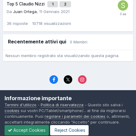
Top 5 Claudio Nizzi
1
2
Da
Juan Ortega
,
11 Gennaio 2021
36
risposte
10718
visualizzazioni
Recentemente attivi qui
0 Membri
Nessun membro registrato sta visualizzando questa pagina.
Lingua
Politica di riservatezza
Contattaci
Cookies
Informazione importante
© TexWillerForum dal 2006
Termini d'utilizzo
-
Politica di riservatezza
- Questo sito salva i
Powered by Invision Community
cookies
sui vostri PC/Tablet/smartphone/... al fine da migliorarsi
continuamente. Puoi
regolare i parametri dei cookies
o, altrimenti,
accettarli integralmente cliccando "Accetto" per continuare.
Accept Cookies
Reject Cookies