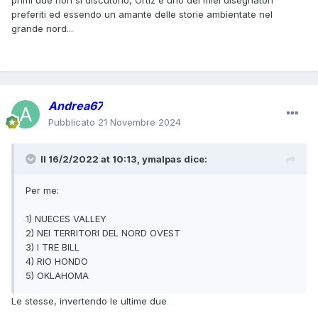
primi due non si discutono, Ortiz è uno dei miei disegnatori
preferiti ed essendo un amante delle storie ambientate nel
grande nord...
Andrea67
Pubblicato
21 Novembre 2024
Il 16/2/2022 at 10:13,
ymalpas
dice:
Per me:
1) NUECES VALLEY
2) NEI TERRITORI DEL NORD OVEST
3) I TRE BILL
4) RIO HONDO
5) OKLAHOMA
Le stesse, invertendo le ultime due