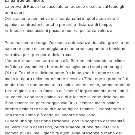
La palude del morto
La prova di Rauch ha suscitato un acceso dibattito sul topic gli
anni scorsi.
Onestamente non mi va di impantanarmi in quel acquitrino di
opinioni contrastanti, anche perchè a distanza di tempo,
rinfocolare discussioni passate non ha poi tanta valenza.
Personalmente ritengo l'episodio abbastanza riuscito, grazie a un
sapiente gioco di sceneggiatura che crea suspance e tensione
narrativa per gran parte della trama.
L'autore imbastisce una storia alla Borden, intessendo un clima
asfittico e vagamente horror in cui agiscono i suoi personaggi.
Oltre a Tex che si delinea bene fra le pagine, ho apprezzato
molto la figura della cartomante sensitiva Zina, che in pratica è il
punto focale che permette la risoluzione del caso, permettendo di
fornire giustizia alla famiglia di "spettri" ingiustamente accusati di
un vecchio codardo omicidio e di infestare le zone della palude.
Zina sembra un personaggio alla Ruju (sempre molto abile e
attento nella creazione di buone figure femminili) incastonato in
una trama come già detto dal sapore boselliano.
Ci sarà una spiegazione razionale, con la scoperta dell'identità
del vero villain assassino, puntualmente punito dall'infallibile
piombo di Tex, ma il gioco di dubbi sulla presenza o meno del