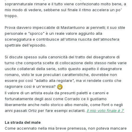
soprannaturale rimane e il tutto viene confezionato molto bene, a
mio modo di vedere, sebbene sul finale il ritmo accelera un po'
troppo.
Prova davvero impeccabile di Mastantuono ai pennelli; il suo stile
personale e "sporco" è un reale valore aggiunto alla
sceneggiatura e contribuisce all'ottima riuscita dell'atmosfera
spettrale dell'episodio.
Si discute spesso sulla canonicità del tratto del disegnatore di
turno che comporta scelte di collocazione dello stesso nelle varie
uscite collaterali della serie, sotto questo aspetto il disegnatore
romano, visto le sue preculiari caratteristiche, dovrebbe non
essere poi così "adatto alla regolare", ma vi rendete conto che
ragionare così è un'eresia?
Il valore di un artista esula da presunti paletti e canoni e
fortunatamente degli assi come Corrado ce li gustiamo
liberamente anche nello storico albo mensile, come Font o negli
anni passati Ortiz per fare esempi eclatanti.
Il mio voto finale è 7
La strada del male
Come accennato nella mia breve premessa, non poteva mancare