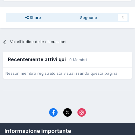
Share
Seguono
4
Vai all'indice delle discussioni
Recentemente attivi qui
0 Membri
Nessun membro registrato sta visualizzando questa pagina.
Lingua
Politica di riservatezza
Contattaci
Cookies
Informazione importante
© TexWillerForum dal 2006