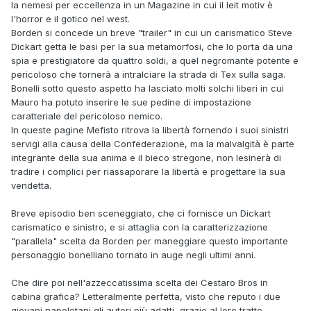
la nemesi per eccellenza in un Magazine in cui il leit motiv è
l'horror e il gotico nel west.
Borden si concede un breve "trailer" in cui un carismatico Steve
Dickart getta le basi per la sua metamorfosi, che lo porta da una
spia e prestigiatore da quattro soldi, a quel negromante potente e
pericoloso che tornerà a intralciare la strada di Tex sulla saga.
Bonelli sotto questo aspetto ha lasciato molti solchi liberi in cui
Mauro ha potuto inserire le sue pedine di impostazione
caratteriale del pericoloso nemico.
In queste pagine Mefisto ritrova la libertà fornendo i suoi sinistri
servigi alla causa della Confederazione, ma la malvalgità è parte
integrante della sua anima e il bieco stregone, non lesinerà di
tradire i complici per riassaporare la libertà e progettare la sua
vendetta.
Breve episodio ben sceneggiato, che ci fornisce un Dickart
carismatico e sinistro, e si attaglia con la caratterizzazione
"parallela" scelta da Borden per maneggiare questo importante
personaggio bonelliano tornato in auge negli ultimi anni.
Che dire poi nell'azzeccatissima scelta dei Cestaro Bros in
cabina grafica? Letteralmente perfetta, visto che reputo i due
giovani napoletani gli autori più adatti, grazie al loro tratto