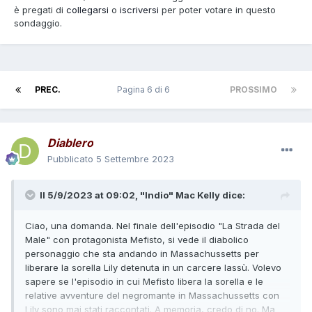
è pregati di
collegarsi
o
iscriversi
per poter votare in questo
sondaggio.
PREC.
Pagina 6 di 6
PROSSIMO
Diablero
Pubblicato
5 Settembre 2023
Il 5/9/2023 at 09:02,
"Indio" Mac Kelly
dice:
Ciao, una domanda. Nel finale dell'episodio "La Strada del
Male" con protagonista Mefisto, si vede il diabolico
personaggio che sta andando in Massachussetts per
liberare la sorella Lily detenuta in un carcere lassù. Volevo
sapere se l'episodio in cui Mefisto libera la sorella e le
relative avventure del negromante in Massachussetts con
Lily sono mai stati raccontati. A memoria, credo di no. Ma