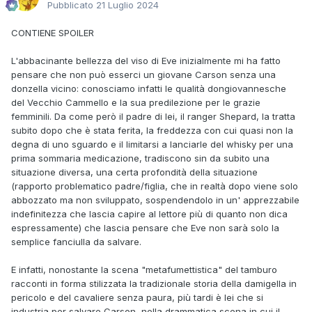
Pubblicato
21 Luglio 2024
CONTIENE SPOILER
L'abbacinante bellezza del viso di Eve inizialmente mi ha fatto
pensare che non può esserci un giovane Carson senza una
donzella vicino: conosciamo infatti le qualità dongiovannesche
del Vecchio Cammello e la sua predilezione per le grazie
femminili. Da come però il padre di lei, il ranger Shepard, la tratta
subito dopo che è stata ferita, la freddezza con cui quasi non la
degna di uno sguardo e il limitarsi a lanciarle del whisky per una
prima sommaria medicazione, tradiscono sin da subito una
situazione diversa, una certa profondità della situazione
(rapporto problematico padre/figlia, che in realtà dopo viene solo
abbozzato ma non sviluppato, sospendendolo in un' apprezzabile
indefinitezza che lascia capire al lettore più di quanto non dica
espressamente) che lascia pensare che Eve non sarà solo la
semplice fanciulla da salvare.
E infatti, nonostante la scena "metafumettistica" del tamburo
racconti in forma stilizzata la tradizionale storia della damigella in
pericolo e del cavaliere senza paura, più tardi è lei che si
industria per salvare Carson, nella drammatica scena in cui il