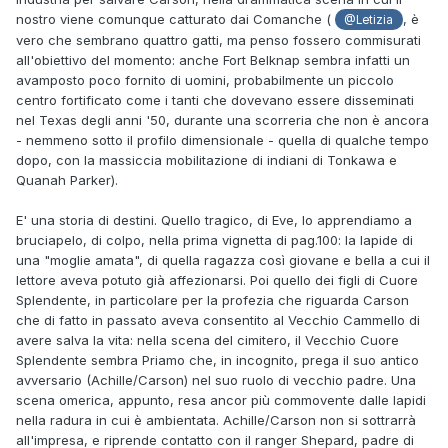
nostro viene comunque catturato dai Comanche (
, è
@Letizia
vero che sembrano quattro gatti, ma penso fossero commisurati
all'obiettivo del momento: anche Fort Belknap sembra infatti un
avamposto poco fornito di uomini, probabilmente un piccolo
centro fortificato come i tanti che dovevano essere disseminati
nel Texas degli anni '50, durante una scorreria che non è ancora
- nemmeno sotto il profilo dimensionale - quella di qualche tempo
dopo, con la massiccia mobilitazione di indiani di Tonkawa e
Quanah Parker).
E' una storia di destini. Quello tragico, di Eve, lo apprendiamo a
bruciapelo, di colpo, nella prima vignetta di pag.100: la lapide di
una "moglie amata", di quella ragazza così giovane e bella a cui il
lettore aveva potuto già affezionarsi. Poi quello dei figli di Cuore
Splendente, in particolare per la profezia che riguarda Carson
che di fatto in passato aveva consentito al Vecchio Cammello di
avere salva la vita: nella scena del cimitero, il Vecchio Cuore
Splendente sembra Priamo che, in incognito, prega il suo antico
avversario (Achille/Carson) nel suo ruolo di vecchio padre. Una
scena omerica, appunto, resa ancor più commovente dalle lapidi
nella radura in cui è ambientata. Achille/Carson non si sottrarrà
all'impresa, e riprende contatto con il ranger Shepard, padre di