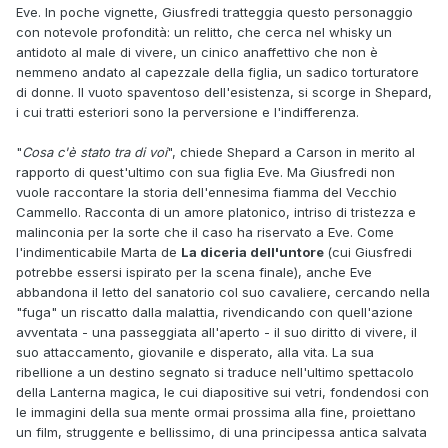
Eve. In poche vignette, Giusfredi tratteggia questo personaggio
con notevole profondità: un relitto, che cerca nel whisky un
antidoto al male di vivere, un cinico anaffettivo che non è
nemmeno andato al capezzale della figlia, un sadico torturatore
di donne. Il vuoto spaventoso dell'esistenza, si scorge in Shepard,
i cui tratti esteriori sono la perversione e l'indifferenza.
"
Cosa c'è stato tra di voi
", chiede Shepard a Carson in merito al
rapporto di quest'ultimo con sua figlia Eve. Ma Giusfredi non
vuole raccontare la storia dell'ennesima fiamma del Vecchio
Cammello. Racconta di un amore platonico, intriso di tristezza e
malinconia per la sorte che il caso ha riservato a Eve. Come
l'indimenticabile Marta de
La diceria dell'untore
(cui Giusfredi
potrebbe essersi ispirato per la scena finale), anche Eve
abbandona il letto del sanatorio col suo cavaliere, cercando nella
"fuga" un riscatto dalla malattia, rivendicando con quell'azione
avventata - una passeggiata all'aperto - il suo diritto di vivere, il
suo attaccamento, giovanile e disperato, alla vita. La sua
ribellione a un destino segnato si traduce nell'ultimo spettacolo
della Lanterna magica, le cui diapositive sui vetri, fondendosi con
le immagini della sua mente ormai prossima alla fine, proiettano
un film, struggente e bellissimo, di una principessa antica salvata