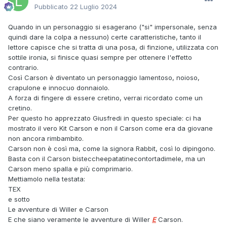
Pubblicato
22 Luglio 2024
Quando in un personaggio si esagerano ("si" impersonale, senza
quindi dare la colpa a nessuno) certe caratteristiche, tanto il
lettore capisce che si tratta di una posa, di finzione, utilizzata con
sottile ironia, si finisce quasi sempre per ottenere l'effetto
contrario.
Così Carson è diventato un personaggio lamentoso, noioso,
crapulone e innocuo donnaiolo.
A forza di fingere di essere cretino, verrai ricordato come un
cretino.
Per questo ho apprezzato Giusfredi in questo speciale: ci ha
mostrato il vero Kit Carson e non il Carson come era da giovane
non ancora rimbambito.
Carson non è così ma, come la signora Rabbit, così lo dipingono.
Basta con il Carson bisteccheepatatinecontortadimele, ma un
Carson meno spalla e più comprimario.
Mettiamolo nella testata:
TEX
e sotto
Le avventure di Willer e Carson
E che siano veramente le avventure di Willer
E
Carson.