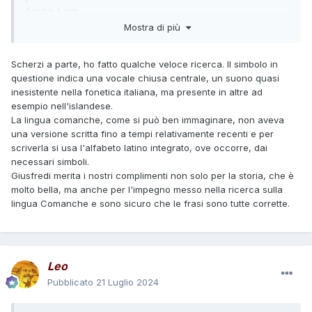
Anche il mio.
Ma io ho un motivo valido: sono 150 anni che non lo parlo.
Mostra di più
Scherzi a parte, ho fatto qualche veloce ricerca. Il simbolo in
questione indica una vocale chiusa centrale, un suono quasi
inesistente nella fonetica italiana, ma presente in altre ad
esempio nell'islandese.
La lingua comanche, come si può ben immaginare, non aveva
una versione scritta fino a tempi relativamente recenti e per
scriverla si usa l'alfabeto latino integrato, ove occorre, dai
necessari simboli.
Giusfredi merita i nostri complimenti non solo per la storia, che è
molto bella, ma anche per l'impegno messo nella ricerca sulla
lingua Comanche e sono sicuro che le frasi sono tutte corrette.
Leo
Pubblicato
21 Luglio 2024