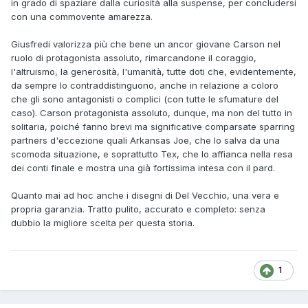
in grado di spaziare dalla curiosità alla suspense, per concludersi
con una commovente amarezza.
Giusfredi valorizza più che bene un ancor giovane Carson nel
ruolo di protagonista assoluto, rimarcandone il coraggio,
l'altruismo, la generosità, l'umanità, tutte doti che, evidentemente,
da sempre lo contraddistinguono, anche in relazione a coloro
che gli sono antagonisti o complici (con tutte le sfumature del
caso). Carson protagonista assoluto, dunque, ma non del tutto in
solitaria, poiché fanno brevi ma significative comparsate sparring
partners d'eccezione quali Arkansas Joe, che lo salva da una
scomoda situazione, e soprattutto Tex, che lo affianca nella resa
dei conti finale e mostra una già fortissima intesa con il pard.
Quanto mai ad hoc anche i disegni di Del Vecchio, una vera e
propria garanzia. Tratto pulito, accurato e completo: senza
dubbio la migliore scelta per questa storia.
1