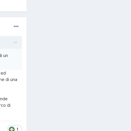
di un
) ed
one di una
ande
rco di
1