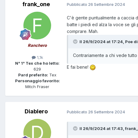
frank_one
Pubblicato
26 Settembre 2024
C'è gente puntualmente a caccia di
batte i piedi ed alza la voce se gl
comprare. Mah.
Il 26/9/2024 at 17:24,
Poe
di
Ranchero
Contrariamente a chi vede tutto n
1,1k
N° 1° Tex che ho letto:
E fai bene!
629
Pard preferito:
Tex
Personaggio favorito:
Mitch Fraser
Diablero
Pubblicato
26 Settembre 2024
Il 26/9/2024 at 17:43,
frank