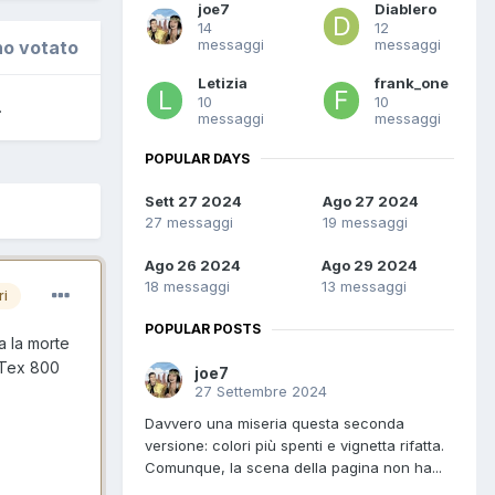
joe7
Diablero
14
12
messaggi
messaggi
no votato
Letizia
frank_one
10
10
.
messaggi
messaggi
POPULAR DAYS
Sett 27 2024
Ago 27 2024
27 messaggi
19 messaggi
Ago 26 2024
Ago 29 2024
18 messaggi
13 messaggi
ri
POPULAR POSTS
a la morte
: Tex 800
joe7
27 Settembre 2024
Davvero una miseria questa seconda
versione: colori più spenti e vignetta rifatta.
Comunque, la scena della pagina non ha...