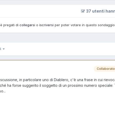
37 utenti han
 è pregati di
collegarsi
o
iscriversi
per poter votare in questo sondaggio
 4
Collaborato
cussione, in particolare uno di Diablero, c'è una frase in cui rievoc
erché ha forse suggerito il soggetto di un prossimo numero speciale
o...