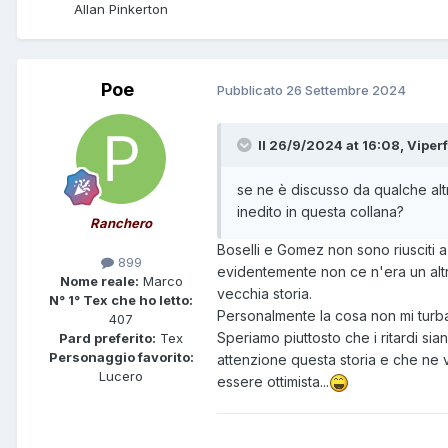
Allan Pinkerton
Poe
Pubblicato
26 Settembre 2024
Il 26/9/2024 at 16:08,
Viperf
se ne è discusso da qualche altr
inedito in questa collana?
Ranchero
Boselli e Gomez non sono riusciti a
899
evidentemente non ce n'era un altro
Nome reale:
Marco
vecchia storia.
N° 1° Tex che ho letto:
Personalmente la cosa non mi turba,
407
Speriamo piuttosto che i ritardi si
Pard preferito:
Tex
Personaggio favorito:
attenzione questa storia e che ne 
Lucero
essere ottimista...