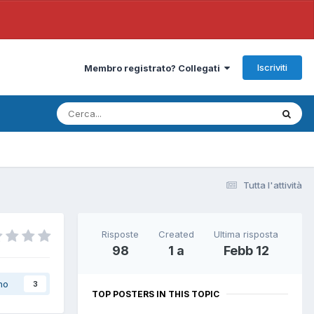
Iscriviti
Membro registrato? Collegati
Tutta l'attività
Risposte
Created
Ultima risposta
98
1 a
Febb 12
no
3
TOP POSTERS IN THIS TOPIC