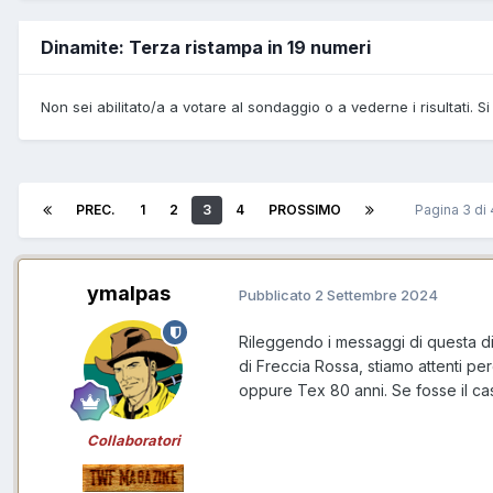
Dinamite: Terza ristampa in 19 numeri
Non sei abilitato/a a votare al sondaggio o a vederne i risultati. Si
PREC.
1
2
3
4
PROSSIMO
Pagina 3 di
ymalpas
Pubblicato
2 Settembre 2024
Rileggendo i messaggi di questa dis
di Freccia Rossa, stiamo attenti p
oppure Tex 80 anni. Se fosse il cas
Collaboratori