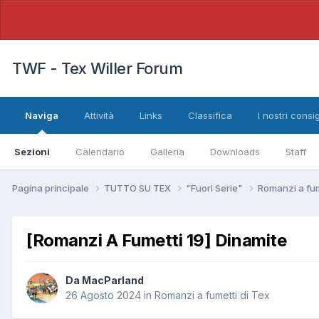
TWF - Tex Willer Forum
Naviga
Attività
Links
Classifica
I nostri consig
Sezioni
Calendario
Galleria
Downloads
Staff
Pagina principale
TUTTO SU TEX
"Fuori Serie"
Romanzi a fum
[Romanzi A Fumetti 19] Dinamite
Da
MacParland
26 Agosto 2024
in
Romanzi a fumetti di Tex