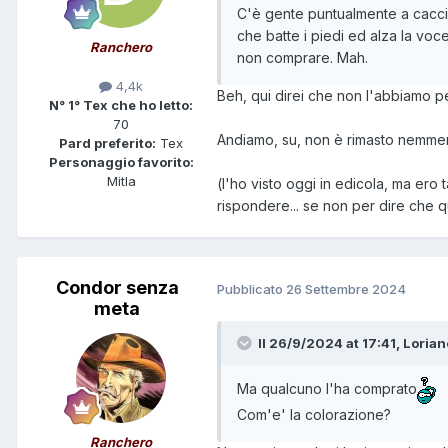
C'è gente puntualmente a caccia
che batte i piedi ed alza la voc
Ranchero
non comprare. Mah.
4,4k
Beh, qui direi che non l'abbiamo p
N° 1° Tex che ho letto:
70
Andiamo, su, non è rimasto nemmeno
Pard preferito:
Tex
Personaggio favorito:
Mitla
(l'ho visto oggi in edicola, ma er
rispondere... se non per dire che qu
Condor senza
Pubblicato
26 Settembre 2024
meta
Il 26/9/2024 at 17:41,
Lorian
Ma qualcuno l'ha comprato
Com'e' la colorazione?
Ranchero