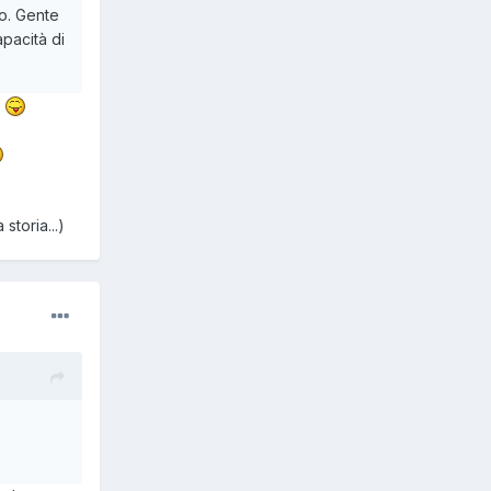
no. Gente
pacità di
.
storia...)