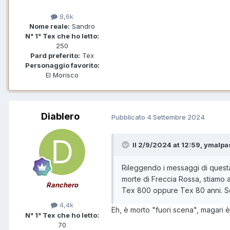
8,6k
Nome reale:
Sandro
N° 1° Tex che ho letto:
250
Pard preferito:
Tex
Personaggio favorito:
El Morisco
Diablero
Pubblicato
4 Settembre 2024
Il 2/9/2024 at 12:59,
ymalpa
Rileggendo i messaggi di questa 
morte di Freccia Rossa, stiamo 
Ranchero
Tex 800 oppure Tex 80 anni. Se 
4,4k
Eh, è morto "fuori scena", magari 
N° 1° Tex che ho letto:
70