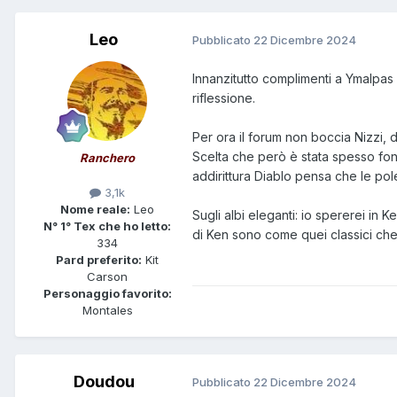
Leo
Pubblicato
22 Dicembre 2024
Innanzitutto complimenti a Ymalpas 
riflessione.
Per ora il forum non boccia Nizzi, 
Scelta che però è stata spesso font
Ranchero
addirittura Diablo pensa che le po
3,1k
Nome reale:
Leo
Sugli albi eleganti: io spererei in
N° 1° Tex che ho letto:
di Ken sono come quei classici che 
334
Pard preferito:
Kit
Carson
Personaggio favorito:
Montales
Doudou
Pubblicato
22 Dicembre 2024