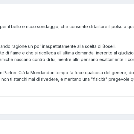
per il bello e ricco sondaggio, che consente di tastare il polso a qu
dando ragione un po' inaspettatamente alla scelta di Boselli.
e di flame e che si ricollega all'ultima domanda inerente al giudizi
lemiche nascano contro di lui, mentre altri pensano esattamente il
 Ken Parker. Già la Mondandori tempo fa fece qualcosa del genere, dop
non ti stanchi mai di rivedere, e meritano una "fisicità" pregevole q