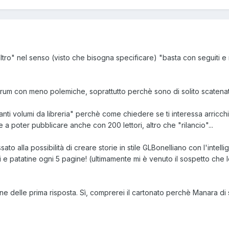
tro" nel senso (visto che bisogna specificare) "basta con seguiti e ri
forum con meno polemiche, soprattutto perchè sono di solito scatenate 
eganti volumi da libreria" perchè come chiedere se ti interessa arricc
e a poter pubblicare anche con 200 lettori, altro che "rilancio"...
ssato alla possibilità di creare storie in stile GLBonelliano con l'inte
ni e patatine ogni 5 pagine! (ultimamente mi è venuto il sospetto che 
ne delle prima risposta. Sì, comprerei il cartonato perchè Manara di 