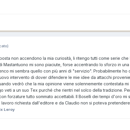
cato)
posta non accendono la mia curiosità, li ritengo tutti come serie che
 di Mastantuono mi sono piaciute, forse accentrando lo sforzo in una 
lenco mi sembra quello con più anni di "servizio". Probabilmente ho c
ovo intervento di dover difendere le mie idee da attacchi provenien
uando vedrò che la mia opinione viene solennemente contestata mi 
o veti a un suo Tex purché che rientri nel solco della tradizione. Pe
con forzature tutto sommato accettabili. Il Boselli dei tempi d'oro mi s
i lavoro richiesta dall'editore e da Claudio non si poteva pretendere 
ix Leroy