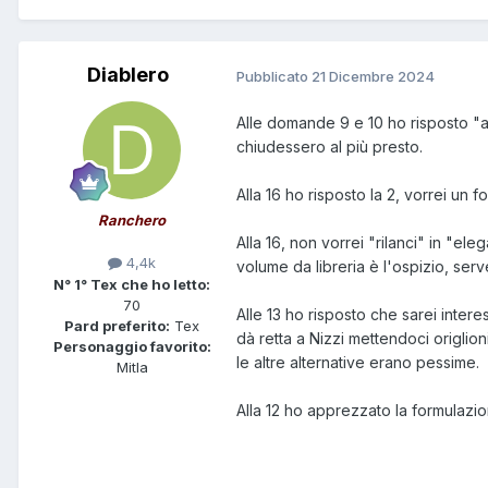
Diablero
Pubblicato
21 Dicembre 2024
Alle domande 9 e 10 ho risposto "al
chiudessero al più presto.
Alla 16 ho risposto la 2, vorrei un 
Ranchero
Alla 16, non vorrei "rilanci" in "el
4,4k
volume da libreria è l'ospizio, serv
N° 1° Tex che ho letto:
70
Alle 13 ho risposto che sarei intere
Pard preferito:
Tex
dà retta a Nizzi mettendoci origlio
Personaggio favorito:
le altre alternative erano pessime.
Mitla
Alla 12 ho apprezzato la formulazio