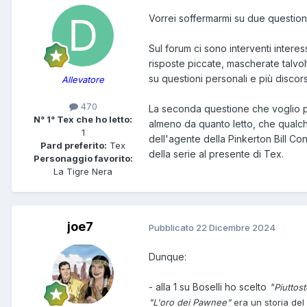
Vorrei soffermarmi su due questioni
Sul forum ci sono interventi intere
risposte piccate, mascherate talvo
su questioni personali e più discors
Allevatore
470
La seconda questione che voglio por
N° 1° Tex che ho letto:
almeno da quanto letto, che qualche
1
dell'agente della Pinkerton Bill Co
Pard preferito:
Tex
della serie al presente di Tex.
Personaggio favorito:
La Tigre Nera
joe7
Pubblicato
22 Dicembre 2024
Dunque:
- alla 1 su Boselli ho scelto
"
Piuttost
"L'oro dei Pawnee"
era un storia del