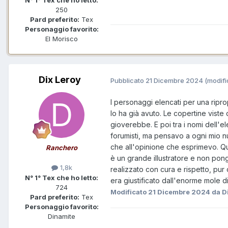
N° 1° Tex che ho letto:
250
Pard preferito:
Tex
Personaggio favorito:
El Morisco
Dix Leroy
Pubblicato
21 Dicembre 2024
(modifi
I personaggi elencati per una ripro
lo ha già avuto. Le copertine viste
gioverebbe. E poi tra i nomi dell'e
forumisti, ma pensavo a ogni mio nu
che all'opinione che esprimevo. Q
Ranchero
è un grande illustratore e non pong
1,8k
realizzato con cura e rispetto, pur 
N° 1° Tex che ho letto:
era giustificato dall'enorme mole d
724
Modificato
21 Dicembre 2024
da D
Pard preferito:
Tex
Personaggio favorito:
Dinamite