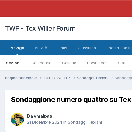
TWF - Tex Willer Forum
Naviga
Attività
Links
Classifica
I nostri consig
Sezioni
Calendario
Galleria
Downloads
Staff
Pagina principale
TUTTO SU TEX
Sondaggi Texiani
Sondaggio
Sondaggione numero quattro su Tex e
Da
ymalpas
21 Dicembre 2024
in
Sondaggi Texiani