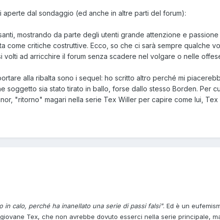
 aperte dal sondaggio (ed anche in altre parti del forum):
ssanti, mostrando da parte degli utenti grande attenzione e passion
lta come critiche costruttive. Ecco, so che ci sarà sempre qualche 
i volti ad arricchire il forum senza scadere nel volgare o nelle offese
tare alla ribalta sono i sequel: ho scritto altro perché mi piacereb
 soggetto sia stato tirato in ballo, forse dallo stesso Borden. Per c
nnor, "ritorno" magari nella serie Tex Willer per capire come lui, Tex
o in calo, perché ha inanellato una serie di passi falsi"
. Ed è un eufemis
 giovane Tex, che non avrebbe dovuto esserci nella serie principale, ma 