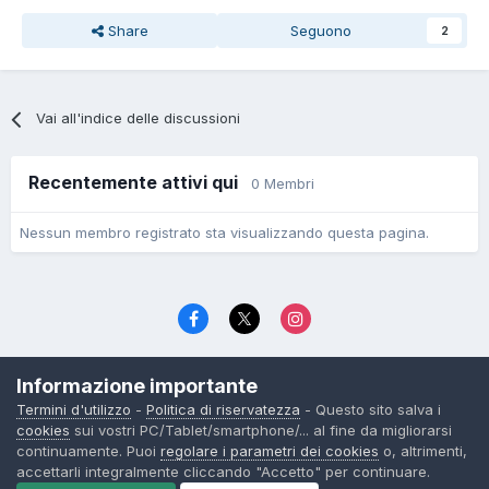
Share
Seguono
2
Vai all'indice delle discussioni
Recentemente attivi qui
0 Membri
Nessun membro registrato sta visualizzando questa pagina.
Lingua
Politica di riservatezza
Contattaci
Cookies
Informazione importante
© TexWillerForum dal 2006
Termini d'utilizzo
-
Politica di riservatezza
- Questo sito salva i
Powered by Invision Community
cookies
sui vostri PC/Tablet/smartphone/... al fine da migliorarsi
continuamente. Puoi
regolare i parametri dei cookies
o, altrimenti,
accettarli integralmente cliccando "Accetto" per continuare.