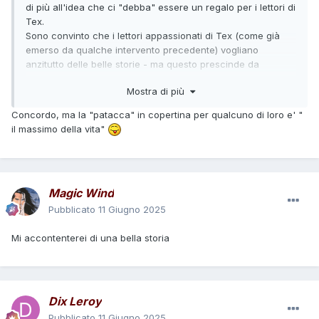
di più all'idea che ci "debba" essere un regalo per i lettori di
Tex.
Sono convinto che i lettori appassionati di Tex (come già
emerso da qualche intervento precedente) vogliano
anzitutto delle belle storie - ma questo prescinde da
qualsiasi ricorrenza "una tantum". Di gadget inutili e spesso
Mostra di più
di cattivo gusto, ne faccio decisamente a meno!
L'ultima avventura di Tex con Rick Master, invece, mi pare
Concordo, ma la "patacca" in copertina per qualcuno di loro e' "
che vada nella direzione giusta.
il massimo della vita"
Magic Wind
Pubblicato
11 Giugno 2025
Mi accontenterei di una bella storia
Dix Leroy
Pubblicato
11 Giugno 2025