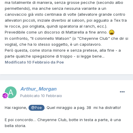
ma totalmente di maniera, senza grosse pecche (secondo albo
permettendo), ma anche senza nessuna variante a un
canovaccio già visto centinaia di volte (allevatore grande contro
allevatori piccoli, iniziale diverbio al saloon, poi agguato a Tex tra
le rocce, poi origliata, quindi sparatoria al ranch, ecc.).
Prevedibile come un discorso di Mattarella a fine anno.
In confronto, "Il colonnello Watson" (o "Cheyenne Club" che dir si
voglia), che ha lo stesso soggetto, è un capolavoro.
Però questa, come storia minore e senza pretese, alla fine - a
parte qualche spiegazione di troppo - si legge bene...
Modificato
10 Febbraio
da Poe
Arthur_Morgan
Pubblicato
10 Febbraio
Hai ragione,
. Quel miraggio a pag. 38 mi ha distratto!
@Poe
E poi concordo… Cheyenne Club, botte in testa a parte, è una
bella storia.