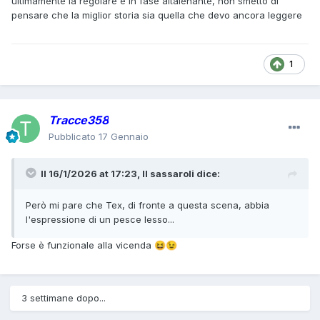
ultimamente la regolare é in fase altalenante, non smetto di
pensare che la miglior storia sia quella che devo ancora leggere
1
Tracce358
Pubblicato
17 Gennaio
Il 16/1/2026 at 17:23,
Il sassaroli
dice:
Però mi pare che Tex, di fronte a questa scena, abbia
l'espressione di un pesce lesso...
Forse è funzionale alla vicenda
😆
😉
3 settimane dopo...