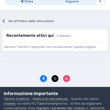
Share
Seguono
3
Vai all'indice delle discussioni
Recentemente attivi qui
0 Membri
Nessun membro registrato sta visualizzando questa pagina.
Lingua
Politica di riservatezza
Contattaci
Cookies
Informazione importante
© TexWillerForum dal 2006
Termini d'utilizzo
-
Politica di riservatezza
- Questo sito salva i
Powered by Invision Community
cookies
sui vostri PC/Tablet/smartphone/... al fine da migliorarsi
continuamente. Puoi
regolare i parametri dei cookies
o, altrimenti,