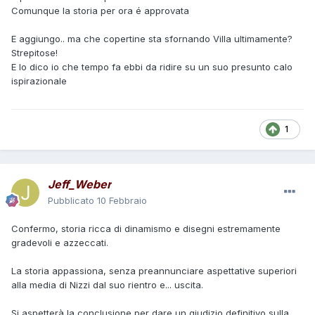
Comunque la storia per ora é approvata
E aggiungo.. ma che copertine sta sfornando Villa ultimamente?
Strepitose!
E lo dico io che tempo fa ebbi da ridire su un suo presunto calo
ispirazionale
1
Jeff_Weber
Pubblicato
10 Febbraio
Confermo, storia ricca di dinamismo e disegni estremamente
gradevoli e azzeccati.
La storia appassiona, senza preannunciare aspettative superiori
alla media di Nizzi dal suo rientro e... uscita.
Si aspetterà la conclusione per dare un giudizio definitivo sulla