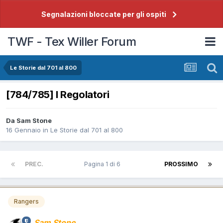
Segnalazioni bloccate per gli ospiti
TWF - Tex Willer Forum
Le Storie dal 701 al 800
[784/785] I Regolatori
Da
Sam Stone
16 Gennaio
in
Le Storie dal 701 al 800
PREC.
Pagina 1 di 6
PROSSIMO
Rangers
Sam Stone