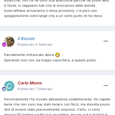
bistecche, non ce ne sono (ma attenzione perché nel primo albo
è facile, lo sappiamo tutti che le evocazioni delle divinità
lovecraftiane arriveranno il mese prossimo), c'è però uno
spiegazionismo extra large che a un certo punto mi ha steso.
Il Biondo
Pubblicato
6 Febbraio
Parzialmente rinfrancato allora
Sperando solo non sia troppo soporifera, a questo punto.
Carlo Monni
Pubblicato
7 Febbraio
Personalmente l'ho trovato abbastanza soddisfacente. Voi sapete
bene che non sono mai stato tenero con Nizzi, ma stavolta posso
dire di essere stato piacevolmente sorpreso. Certo, ci sono
ancora 110 pagine e tutto può accadere, ma per ora il giudizio è