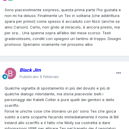
Sono piacevolmente sorpreso, questa prima parte l’ho gustata e
non mi ha deluso. Finalmente un Tex in solitaria (che addirittura
spara per primo!) come spesso é accaduto con Nizzi (anche se
amo Carson). Certo, non grido al miracolo, é ancora presto, ma
per ora… Una spanna sopra all’albo del mese scorso. Testi
gradevolissimi, conditi con spiegoni un tantino di troppo. Disegni
promossi. Speriamo vivamente nel prossimo albo
Black Jim
Pubblicato
9 Febbraio
Qualche vignetta di spostamento in più del dovuto e più di
qualche dialogo ridondante, ma storia piacevole: belli i
personaggi dei fratelli Colter e pure quelli dei genitori e dello
sceriffo.
Forse le uniche cose che stonano un po' sono Tex che gioca
subito a carte scoperte facendo immediatamente il nome di Bill
Ireland allo sceriffo e il fatto che Molly sia costretta a dare
informazioni VERE per attirare Tex nel tranello dei 4 regolatori.