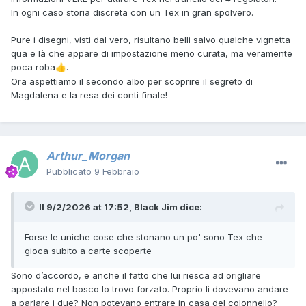
In ogni caso storia discreta con un Tex in gran spolvero.
Pure i disegni, visti dal vero, risultano belli salvo qualche vignetta
qua e là che appare di impostazione meno curata, ma veramente
poca roba
.
👍
Ora aspettiamo il secondo albo per scoprire il segreto di
Magdalena e la resa dei conti finale!
Arthur_Morgan
Pubblicato
9 Febbraio
Il 9/2/2026 at 17:52,
Black Jim
dice:
Forse le uniche cose che stonano un po' sono Tex che
gioca subito a carte scoperte
Sono d’accordo, e anche il fatto che lui riesca ad origliare
appostato nel bosco lo trovo forzato. Proprio lì dovevano andare
a parlare i due? Non potevano entrare in casa del colonnello?