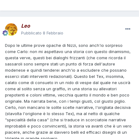
Leo
Pubblicato
8 Febbraio
Dopo le ultime prove opache di Nizzi, sono anch'io sorpreso
come Carlo: non mi aspettavo una storia con questo dinamismo,
questa verve, questi bei dialoghi frizzanti (che come ricorda il
sassaroli sono sempre stati un punto di forza dell'autore
modenese e quindi tenderei anch'io a escludere che possano
esserci stati interventi redazionali). Questo bel Tex, insomma,
calato come di consueto in un nido di vespe dal quale ne uscirà
come al solito senza un graffio, in una storia su allevatori
prepotenti e coloni vittime, vecchia quanto il mondo e ben poco
originale. Ma narrata bene, con i tempi giusti, col giusto piglio.
Certo, non mancano le solite scelte narrative, l'origliata decisiva
(stavolta l'origlione è lo stesso Tex), ma al netto di qualche
"specialità della casa" (che si traduce in scorciatoie narrative
improbabili e poco convincenti), la storia va avanti che è un vero
piacere, anche grazie ai davvero belli ed efficaci disegni di un
Volante in grande spolvero.