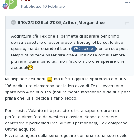
Pubblicato
10 Febbraio
Il 10/2/2026 at 21:36,
Arthur_Morgan
dice:
Addirittura c’è Tex che si permette di sparare per primo
senza aspettare di esser preso a bersaglio! Lo so, lo dico
spesso, ma da quando il buon
con un suo post
@Diablero
tempo fa mi fece osservare che è una cosa ormai sempre
più rara, quasi bandita… non faccio altro che sperare che
accada!
Mi dispiace deluderti
ma ti è sfuggita la sparatoria a p. 105-
106 addirittura clamorosa per la lentezza di Tex. L'avversario
spara ben 4 colpi a Tex (naturalmente mancandolo da due passi)
prima che lui si decida a farlo secco.
Per il resto, Volante mi è piaciuto: oltre a saper creare una
perfetta atmosfera da western classico, riesce a rendere
espressivi e particolari i visi di tutti i personaggi, Tex compreso.
Ottimo acquisto.
Nizzi si congeda dalla serie regolare con una storia scorrevole