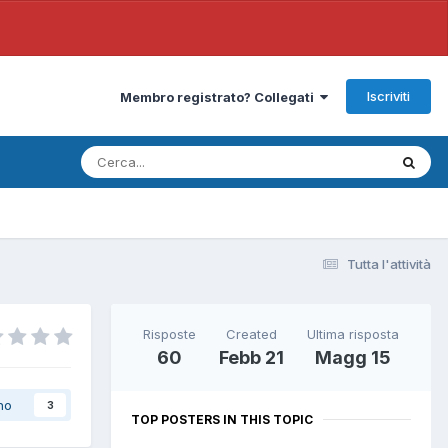
Iscriviti
Membro registrato? Collegati
Tutta l'attività
Risposte
Created
Ultima risposta
60
Febb 21
Magg 15
no
3
TOP POSTERS IN THIS TOPIC