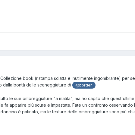
 Collezione book (ristampa sciatta e inutilmente ingombrante) per se
nto dalla bontà delle sceneggiature di
.
@borden
ttutto le sue ombreggiature "a matita", ma ho capito che quest'ultime 
e fa apparire più scure e impastate. Fate un confronto osservando 
 cartoncino è patinato, ma le texture delle ombreggiature sono più chi