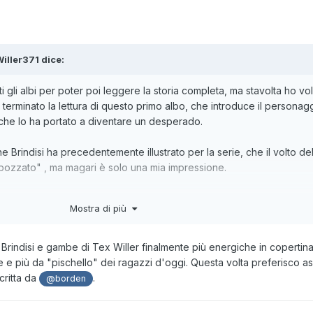
iller371
dice:
i gli albi per poter poi leggere la storia completa, ma stavolta ho vo
 terminato la lettura di questo primo albo, che introduce il personagg
 che lo ha portato a diventare un desperado.
he Brindisi ha precedentemente illustrato per la serie, che il volto d
bozzato" , ma magari è solo una mia impressione.
ria, sono molto curioso
Mostra di più
Brindisi e gambe di Tex Willer finalmente più energiche in copertina
 e più da "pischello" dei ragazzi d'oggi. Questa volta preferisco as
critta da
.
@borden