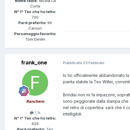
Nome reale:
Nicola La
Corte
N° 1° Tex che ho letto:
700
Pard preferito:
Kit
Carson
Personaggio favorito:
Tom Devlin
frank_one
Pubblicato
23 Febbraio
Io ho ufficialmente abbandonato la
pianta stabile la Tex Willer, convi
Brindisi non mi fa impazzire, sopra
sono peggiorate dalla stampa che l
Ranchero
nel retro di copertina: sarà che il
1,1k
intelligibili.
N° 1° Tex che ho letto:
629
Pard preferito:
Tex