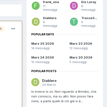
frank_one
Dix Leroy
11
8
messaggi
messaggi
Diablero
Tracce358
8
6
messaggi
messaggi
fi
POPULAR DAYS
Marz 25 2026
Marz 23 2026
14 messaggi
12 messaggi
Marz 24 2026
Marz 20 2026
10 messaggi
5 messaggi
POPULAR POSTS
Diablero
24 Marzo
Io invece lo so. Non riguardo a Brindisi, che
non conosco, ma su altri. Non posso fare
nomi, a parte quelli di chi già si è...