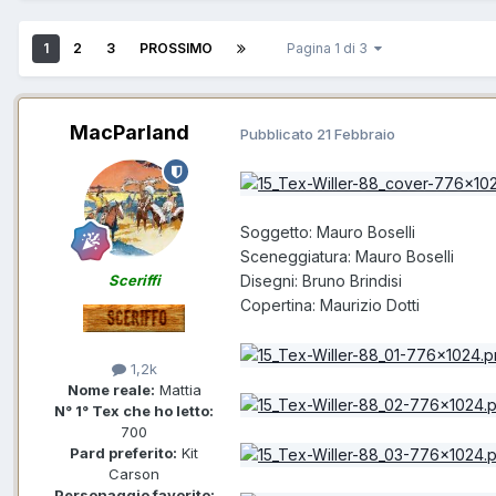
1
2
3
PROSSIMO
Pagina 1 di 3
MacParland
Pubblicato
21 Febbraio
Soggetto: Mauro Boselli
Sceneggiatura: Mauro Boselli
Disegni: Bruno Brindisi
Sceriffi
Copertina: Maurizio Dotti
1,2k
Nome reale:
Mattia
N° 1° Tex che ho letto:
700
Pard preferito:
Kit
Carson
Personaggio favorito: