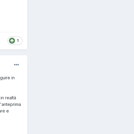
1
guire in
in realtà
l'anteprima
are e