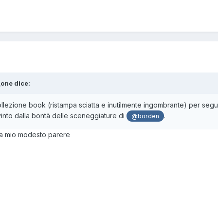
_one
dice:
llezione book (ristampa sciatta e inutilmente ingombrante) per segui
nvinto dalla bontà delle sceneggiature di
.
@borden
a mio modesto parere