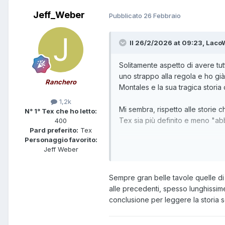
Jeff_Weber
Pubblicato
26 Febbraio
Il 26/2/2026 at 09:23,
LacoW
Solitamente aspetto di avere tutt
uno strappo alla regola e ho già
Ranchero
Montales e la sua tragica storia
1,2k
Mi sembra, rispetto alle storie c
N° 1° Tex che ho letto:
Tex sia più definito e meno "ab
400
Pard preferito:
Tex
Personaggio favorito:
Vedremo come continuerà la sto
Jeff Weber
Sempre gran belle tavole quelle di 
alle precedenti, spesso lunghissime
conclusione per leggere la storia s