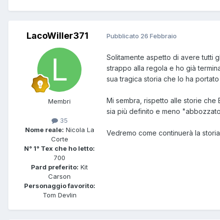
LacoWiller371
Pubblicato
26 Febbraio
Solitamente aspetto di avere tutti g
strappo alla regola e ho già termin
sua tragica storia che lo ha portat
Mi sembra, rispetto alle storie che 
Membri
sia più definito e meno "abbozzato
35
Nome reale:
Nicola La
Vedremo come continuerà la storia
Corte
N° 1° Tex che ho letto:
700
Pard preferito:
Kit
Carson
Personaggio favorito:
Tom Devlin