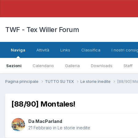
TWF - Tex Willer Forum
Naviga
Attività
Links
Classifica
I nostri consig
Sezioni
Calendario
Galleria
Downloads
Staff
Pagina principale
TUTTO SU TEX
Le storie inedite
[88/90] Mo
[88/90] Montales!
Da
MacParland
21 Febbraio
in
Le storie inedite