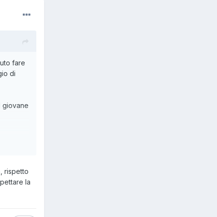
luto fare
io di
el giovane
, rispetto
pettare la