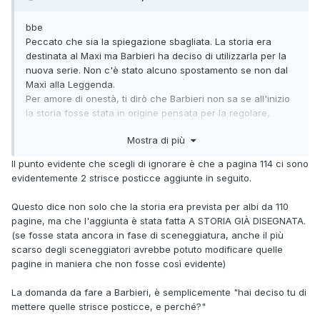
bbe
Peccato che sia la spiegazione sbagliata. La storia era
destinata al Maxi ma Barbieri ha deciso di utilizzarla per la
nuova serie. Non c'è stato alcuno spostamento se non dal
Maxi alla Leggenda.
Per amore di onestà, ti dirò che Barbieri non sa se all'inizio
la storia fosse stata in origine pensata per la regolare,
quello che sa è che quando è subentrato alla cura delle
Mostra di più
testate collaterali alla regolare (esclusi ovviamente cartonati
e Texone che sono stati affidati a Giusfredi) quella storia
Il punto evidente che scegli di ignorare è che a pagina 114 ci sono
era tra quelle da pubblicare sul Maxi. La tua ricostruzione è
evidentemente 2 strisce posticce aggiunte in seguito.
quindi sbagliata. Anche se ammettessimo che le cose si
siano svolte esattamente in modo inverso rispetto a quello
Questo dice non solo che la storia era prevista per albi da 110
che dici tu, ossia che la storia fosse inizialmente stata
pagine, ma che l'aggiunta è stata fatta A STORIA GIÀ DISEGNATA.
pensata per la regolare e poi trasferita al Maxi, rimane il
(se fosse stata ancora in fase di sceneggiatura, anche il più
fatto che Barbieri l'ha presa tra quelle destinate al Maxi e
scarso degli sceneggiatori avrebbe potuto modificare quelle
quindi tu hai sbagliato.
pagine in maniera che non fosse così evidente)
Sarebbe utile sentire se Boselli ne sa qualcosa, perché se
La domanda da fare a Barbieri, è semplicemente "hai deciso tu di
la storia fosse stata pensata inizialmente per la regolare, la
mettere quelle strisce posticce, e perché?"
decisione non potrebbe che averla presa lui o, al limite,