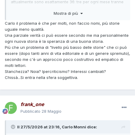
attualmente sono esattamente 36: tre per ogni mese tranne
a marzo che sono due ed a luglio che sono quattro. Con le
Mostra di più
attuali regole della distribuzione sarebbe possibile solo
aggiungere un'altra uscita a marzo... e non sarei sorpreso
Carlo il problema è che per molti, non faccio nomi, più storie
se succedesse prima o poi.
uguale meno qualità.
Una parziale verità ci può essere secondo me ma personalmente
ogni nuova storia è la speranza di una buona storia.
Per avere un Tex quindicinale dovresti raddoppiare il
Più che un problema di "livello più basso delle storie" che ci può
personale che se ne occupa. Già fanno fatica con le
essere (dopo tanti anni di vita editoriale e di un genere spremuto),
scadenze mensili figuriamoci se fossero quindicinali.
secondo me c'è un approccio poco costruttivo ed empatico di
Chi fa certe proposte non ha la più pallida idea di quale sia
molti lettori.
il lavoro di redazione. Io che l'ho frequentata fino a qualche
Stanchezza? Noia? Ipercriticismo? Interessi cambiati?
anno fa me ne sono reso conto di persona.
Chissà...Si entra nella sfera soggettiva.
Permettetemi, infine, una considerazione personale con cui
diversi di voi non saranno probabilmente d'accordo, ma
pazienza.
frank_one
Alla fine si tratta di tre uscite inedite ogni mese ed io posso
sopportarle tranquillamente sia a livello di lettura che di
Pubblicato
28 Maggio
spesa. Non mi pare davvero un'inflazione come dice
qualcuno.
Il 27/5/2026 at 23:16,
Carlo Monni
dice:
Su quelle testate al momento lavorano stabilmente sette
sceneggiatori e circa una quarantina di disegnatori. Di