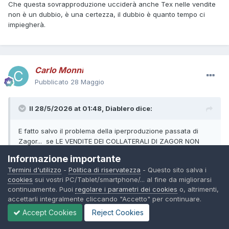
Che questa sovrapproduzione ucciderà anche Tex nelle vendite
non è un dubbio, è una certezza, il dubbio è quanto tempo ci
impiegherà.
Carlo Monni
Pubblicato
28 Maggio
Il 28/5/2026 at 01:48,
Diablero
dice:
E fatto salvo il problema della iperproduzione passata di
Zagor... se LE VENDITE DEI COLLATERALI DI ZAGOR NON
FOSSERO CROLLATE, portando a riduzione di testate e di
Informazione importante
pagine, ci sarebbe più lavoro anche su Zagor.
Termini d'utilizzo
-
Politica di riservatezza
- Questo sito salva i
cookies
sui vostri PC/Tablet/smartphone/... al fine da migliorarsi
continuamente. Puoi
regolare i parametri dei cookies
o, altrimenti,
Le vendite non sono crollate ma sono sicuramente diminuite. Non
accettarli integralmente cliccando "Accetto" per continuare.
creare allarmismi. inesistenti.
Non c'è stata alcuna riduzione di testate. Se è vero che è stata
Accept Cookies
Reject Cookies
soppressa l'uscita del Color di dicembre, è altrettanto vero che è