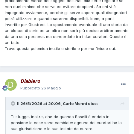
praticamente niente dei soggetti destinati alla serie regolare se
non quel minimo che serve ad evitare doppioni . Sa chi vi è
impegnato ovviamente, perché gli serve sapere quali disegnatori
potrà utilizzare e quando saranno disponibili. Idem, a parti
invertite per Giusfredi. Lo spostamento eventuale di una storia da
un blocco di serie ad un altro non sarà più deciso arbitrariamente
da una sola persona, ma concordato tra i due curatori. Questo è
un fatto.
Trovo questa polemica inutile e sterile e per me finisce qui.
Diablero
Pubblicato
26 Maggio
Il 26/5/2026 at 20:06,
Carlo Monni
dice:
Ti sfugge, inoltre, che da quando Boselli è andato in
pensione le cose sono cambiate: ognuno dei curatori ha la
sua giurisdizione e le sue testate da curare.