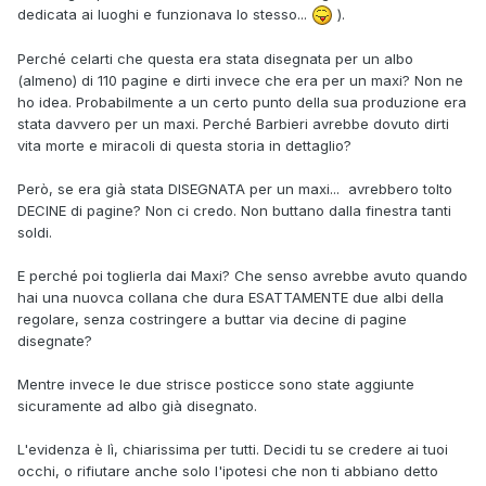
dedicata ai luoghi e funzionava lo stesso...
).
Perché celarti che questa era stata disegnata per un albo
(almeno) di 110 pagine e dirti invece che era per un maxi? Non ne
ho idea. Probabilmente a un certo punto della sua produzione era
stata davvero per un maxi. Perché Barbieri avrebbe dovuto dirti
vita morte e miracoli di questa storia in dettaglio?
Però, se era già stata DISEGNATA per un maxi... avrebbero tolto
DECINE di pagine? Non ci credo. Non buttano dalla finestra tanti
soldi.
E perché poi toglierla dai Maxi? Che senso avrebbe avuto quando
hai una nuovca collana che dura ESATTAMENTE due albi della
regolare, senza costringere a buttar via decine di pagine
disegnate?
Mentre invece le due strisce posticce sono state aggiunte
sicuramente ad albo già disegnato.
L'evidenza è lì, chiarissima per tutti. Decidi tu se credere ai tuoi
occhi, o rifiutare anche solo l'ipotesi che non ti abbiano detto