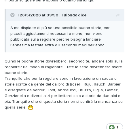
importa su quale serie appaia o quanto sia lunga.
Il 26/5/2026 at 09:50,
Il Biondo
dice:
A me dispiace di più se una possibile buona storia, con
piccoli aggiustamenti necessari o meno, non viene
pubblicata sulla regolare perchè bisogna lanciare
l'ennesima testata extra o il secondo maxi dell'anno...
Quindi le buone storie dovrebbero, secondo te, andare solo sulla
regolare? Bel modo di ragionare. Tutte le serie dovrebbero avere
buone storie.
Tranquillo che per la regolare sono in lavorazione un sacco di
storie scritte da gente del calibro di Boselli, Ruju, Rauch, Barbieri
e disegnate da Venturi, Font, Andreucci, Bruzzo, Biglia, Gomez,
Genzianella e diversi altri per limitarci solo a storie da due albi e
più. Tranquillo che di questa storia non si sentirà la mancanza su
quella serie.
1