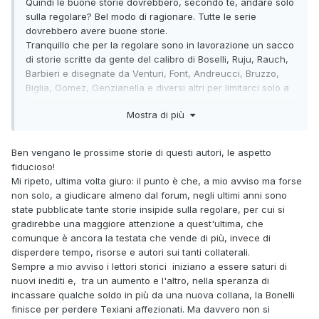
Quindi le buone storie dovrebbero, secondo te, andare solo
sulla regolare? Bel modo di ragionare. Tutte le serie
dovrebbero avere buone storie.
Tranquillo che per la regolare sono in lavorazione un sacco
di storie scritte da gente del calibro di Boselli, Ruju, Rauch,
Barbieri e disegnate da Venturi, Font, Andreucci, Bruzzo,
Biglia, Gomez, Genzianella e diversi altri per limitarci solo a
storie da due albi e più. Tranquillo che di questa storia non
Mostra di più
si sentirà la mancanza su quella serie.
Ben vengano le prossime storie di questi autori, le aspetto
fiducioso!
Mi ripeto, ultima volta giuro: il punto è che, a mio avviso ma forse
non solo, a giudicare almeno dal forum, negli ultimi anni sono
state pubblicate tante storie insipide sulla regolare, per cui si
gradirebbe una maggiore attenzione a quest'ultima, che
comunque è ancora la testata che vende di più, invece di
disperdere tempo, risorse e autori sui tanti collaterali.
Sempre a mio avviso i lettori storici iniziano a essere saturi di
nuovi inediti e, tra un aumento e l'altro, nella speranza di
incassare qualche soldo in più da una nuova collana, la Bonelli
finisce per perdere Texiani affezionati. Ma davvero non si