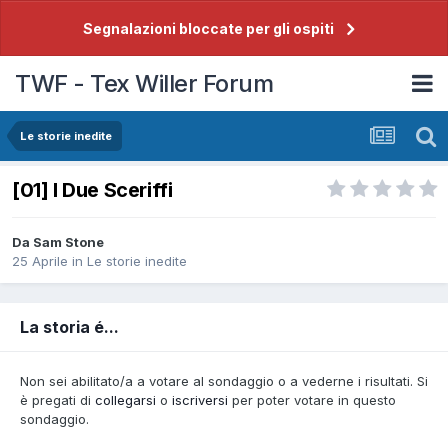
Segnalazioni bloccate per gli ospiti
TWF - Tex Willer Forum
Le storie inedite
[01] I Due Sceriffi
Da
Sam Stone
25 Aprile
in
Le storie inedite
La storia é...
Non sei abilitato/a a votare al sondaggio o a vederne i risultati. Si
è pregati di
collegarsi
o
iscriversi
per poter votare in questo
sondaggio.