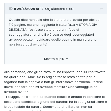
Il 26/5/2026 at 19:44,
Diablero
dice:
Questo dice non solo che la storia era prevista per albi da
110 pagine, ma che l'aggiunta è stata fatta A STORIA GIÀ
DISEGNATA. (se fosse stata ancora in fase di
sceneggiatura, anche il più scarso degli sceneggiatori
avrebbe potuto modificare quelle pagine in maniera che
non fosse così evidente)
La domanda da fare a Barbieri, è semplicemente "hai
Mostra di più
deciso tu di mettere quelle strisce posticce, e perché?"
Alla domanda, che gli ho fatto, mi ha risposto che lui l'ha trovata
tra quelle per il Maxi. Se in origine fosse stata scritta per la
regolare non lo sapeva e non gli interessava nemmeno. Perché
dovrei pensare che mi avrebbe mentito? Che vantaggiuo ne
avrebbe avuto?
Ti sfugge, inoltre, che da quando Boselli è andato in pensione le
cose sono cambiate: ognuno dei curatori ha la sua giurisdizione e
le sue testate da curare. Scommetto che Barbieri non sa