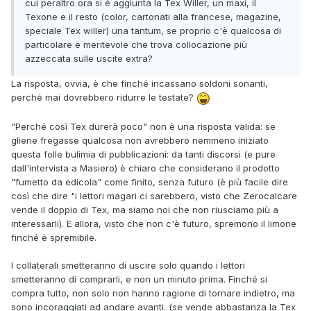
cui peraltro ora si è aggiunta la Tex Willer, un maxi, il
Texone e il resto (color, cartonati alla francese, magazine,
speciale Tex willer) una tantum, se proprio c'è qualcosa di
particolare e meritevole che trova collocazione più
azzeccata sulle uscite extra?
La risposta, ovvia, è che finché incassano soldoni sonanti,
perché mai dovrebbero ridurre le testate?
"Perché così Tex durerà poco" non è una risposta valida: se
gliene fregasse qualcosa non avrebbero nemmeno iniziato
questa folle bulimia di pubblicazioni: da tanti discorsi (e pure
dall'intervista a Masiero) è chiaro che considerano il prodotto
"fumetto da edicola" come finito, senza futuro (è più facile dire
così che dire "i lettori magari ci sarebbero, visto che Zerocalcare
vende il doppio di Tex, ma siamo noi che non riusciamo più a
interessarli). E allora, visto che non c'è futuro, spremono il limone
finché è spremibile.
I collaterali smetteranno di uscire solo quando i lettori
smetteranno di comprarli, e non un minuto prima. Finché si
compra tutto, non solo non hanno ragione di tornare indietro, ma
sono incoraggiati ad andare avanti. (se vende abbastanza la Tex