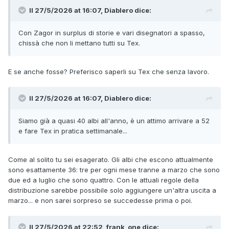
Il 27/5/2026 at 16:07,
Diablero
dice:
Con Zagor in surplus di storie e vari disegnatori a spasso,
chissà che non li mettano tutti su Tex.
E se anche fosse? Preferisco saperli su Tex che senza lavoro.
Il 27/5/2026 at 16:07,
Diablero
dice:
Siamo già a quasi 40 albi all'anno, è un attimo arrivare a 52
e fare Tex in pratica settimanale...
Come al solito tu sei esagerato. Gli albi che escono attualmente
sono esattamente 36: tre per ogni mese tranne a marzo che sono
due ed a luglio che sono quattro. Con le attuali regole della
distribuzione sarebbe possibile solo aggiungere un'altra uscita a
marzo... e non sarei sorpreso se succedesse prima o poi.
Il 27/5/2026 at 22:52,
frank_one
dice: