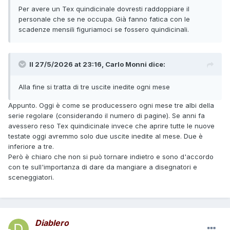
Per avere un Tex quindicinale dovresti raddoppiare il
questi ultimi un buon numero sarebbe senza lavoro. Non
personale che se ne occupa. Già fanno fatica con le
crediate che il mercato francese e quello americano
scadenze mensili figuriamoci se fossero quindicinali.
possano assorbiìrli tutti.
Magari a voi non importa, ma al sottoscritto l'idea di gente
senza lavoro non è mai piaciuta anche al di fuori dei
fumetti. Sarà perché la cosa l'ho toccata con mano.
Il 27/5/2026 at 23:16,
Carlo Monni
dice:
Alla fine si tratta di tre uscite inedite ogni mese
Appunto. Oggi è come se producessero ogni mese tre albi della
serie regolare (considerando il numero di pagine). Se anni fa
avessero reso Tex quindicinale invece che aprire tutte le nuove
testate oggi avremmo solo due uscite inedite al mese. Due è
inferiore a tre.
Però è chiaro che non si può tornare indietro e sono d'accordo
con te sull'importanza di dare da mangiare a disegnatori e
sceneggiatori.
Diablero