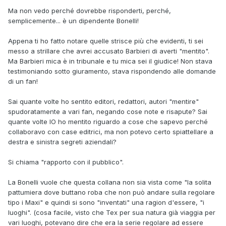
Giusfredi, ma sempre prima del marzo dell'anno scorso,
Ma non vedo perché dovrebbe risponderti, perché,
dopo non ne avrebbe più avuto l'autorità.
semplicemente... è un dipendente Bonelli!
Appena ti ho fatto notare quelle strisce più che evidenti, ti sei
messo a strillare che avrei accusato Barbieri di averti "mentito".
Ma Barbieri mica è in tribunale e tu mica sei il giudice! Non stava
testimoniando sotto giuramento, stava rispondendo alle domande
di un fan!
Sai quante volte ho sentito editori, redattori, autori "mentire"
spudoratamente a vari fan, negando cose note e risapute? Sai
quante volte IO ho mentito riguardo a cose che sapevo perché
collaboravo con case editrici, ma non potevo certo spiattellare a
destra e sinistra segreti aziendali?
Si chiama "rapporto con il pubblico".
La Bonelli vuole che questa collana non sia vista come "la solita
pattumiera dove buttano roba che non può andare sulla regolare
tipo i Maxi" e quindi si sono "inventati" una ragion d'essere, "i
luoghi". (cosa facile, visto che Tex per sua natura già viaggia per
vari luoghi, potevano dire che era la serie regolare ad essere