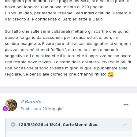
disegnata per adattarla alle pagine dei Maxi, si è colto la palla al
balzo per lanciare una nuova testata di 220 pagine.
È solo un'idea, per mettere insieme i vari indizi citati da Diablero e
dar credito alle confidenze di Barbieri fatte a Carlo.
Sul fatto che sulle serie collaterali mettano gli scarti e che quindi
queste fungano da cassonetti per la casa editrice, beh, mi
sembra esagerato. È vero però che alcuni disegnatori ci vengono
piazzati perché ritenuti "difficili", ma che lo siano o meno è
soggettivo ed è positivo che il lettore che li apprezza possa avere
una testata dove trovarli. Le storie delle collaterali invece in più di
una occasione si sono rivelate migliori di quelle pubblicate sulla
regolare. Se penso alle ciofeche che c'hanno rifilato
Il Biondo
Pubblicato
26 Maggio
Il 26/5/2026 at 19:44,
Carlo Monni
dice: