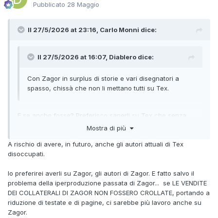
Pubblicato
28 Maggio
Il 27/5/2026 at 23:16,
Carlo Monni
dice:
Il 27/5/2026 at 16:07,
Diablero
dice:
Con Zagor in surplus di storie e vari disegnatori a
spasso, chissà che non li mettano tutti su Tex.
E se anche fosse? Preferisco saperli su Tex che senza
lavoro.
Mostra di più
A rischio di avere, in futuro, anche gli autori attuali di Tex
disoccupati.
Io preferirei averli su Zagor, gli autori di Zagor. E fatto salvo il
problema della iperproduzione passata di Zagor... se LE VENDITE
DEI COLLATERALI DI ZAGOR NON FOSSERO CROLLATE, portando a
riduzione di testate e di pagine, ci sarebbe più lavoro anche su
Zagor.