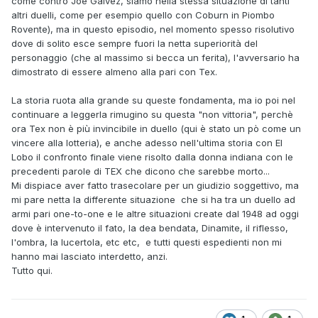
come contro Joe Galvez, siamo nella stessa situazione di tanti
altri duelli, come per esempio quello con Coburn in Piombo
Rovente), ma in questo episodio, nel momento spesso risolutivo
dove di solito esce sempre fuori la netta superiorità del
personaggio (che al massimo si becca un ferita), l'avversario ha
dimostrato di essere almeno alla pari con Tex.
La storia ruota alla grande su queste fondamenta, ma io poi nel
continuare a leggerla rimugino su questa "non vittoria", perchè
ora Tex non è più invincibile in duello (qui è stato un pò come un
vincere alla lotteria), e anche adesso nell'ultima storia con El
Lobo il confronto finale viene risolto dalla donna indiana con le
precedenti parole di TEX che dicono che sarebbe morto...
Mi dispiace aver fatto trasecolare per un giudizio soggettivo, ma
mi pare netta la differente situazione che si ha tra un duello ad
armi pari one-to-one e le altre situazioni create dal 1948 ad oggi
dove è intervenuto il fato, la dea bendata, Dinamite, il riflesso,
l'ombra, la lucertola, etc etc, e tutti questi espedienti non mi
hanno mai lasciato interdetto, anzi.
Tutto qui.