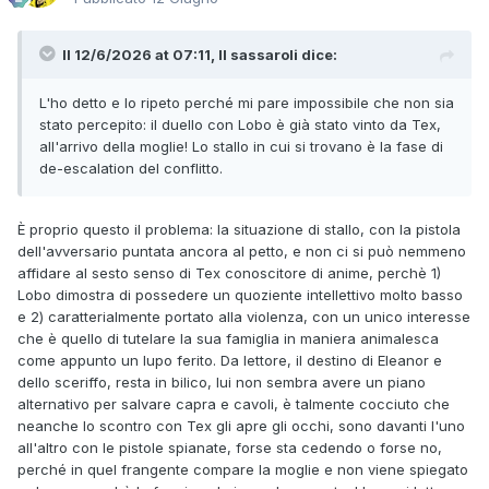
Il 12/6/2026 at 07:11,
Il sassaroli
dice:
L'ho detto e lo ripeto perché mi pare impossibile che non sia
stato percepito: il duello con Lobo è già stato vinto da Tex,
all'arrivo della moglie! Lo stallo in cui si trovano è la fase di
de-escalation del conflitto.
È proprio questo il problema: la situazione di stallo, con la pistola
dell'avversario puntata ancora al petto, e non ci si può nemmeno
affidare al sesto senso di Tex conoscitore di anime, perchè 1)
Lobo dimostra di possedere un quoziente intellettivo molto basso
e 2) caratterialmente portato alla violenza, con un unico interesse
che è quello di tutelare la sua famiglia in maniera animalesca
come appunto un lupo ferito. Da lettore, il destino di Eleanor e
dello sceriffo, resta in bilico, lui non sembra avere un piano
alternativo per salvare capra e cavoli, è talmente cocciuto che
neanche lo scontro con Tex gli apre gli occhi, sono davanti l'uno
all'altro con le pistole spianate, forse sta cedendo o forse no,
perché in quel frangente compare la moglie e non viene spiegato