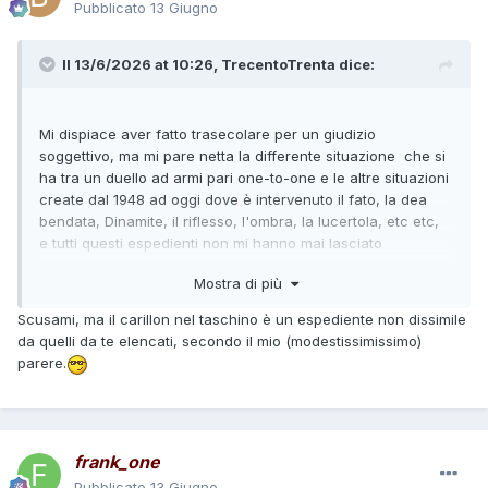
Pubblicato
13 Giugno
Il 13/6/2026 at 10:26,
TrecentoTrenta
dice:
Mi dispiace aver fatto trasecolare per un giudizio
soggettivo, ma mi pare netta la differente situazione che si
ha tra un duello ad armi pari one-to-one e le altre situazioni
create dal 1948 ad oggi dove è intervenuto il fato, la dea
bendata, Dinamite, il riflesso, l'ombra, la lucertola, etc etc,
e tutti questi espedienti non mi hanno mai lasciato
interdetto, anzi.
Mostra di più
Tutto qui.
Scusami, ma il carillon nel taschino è un espediente non dissimile
da quelli da te elencati, secondo il mio (modestissimissimo)
parere.
frank_one
Pubblicato
13 Giugno