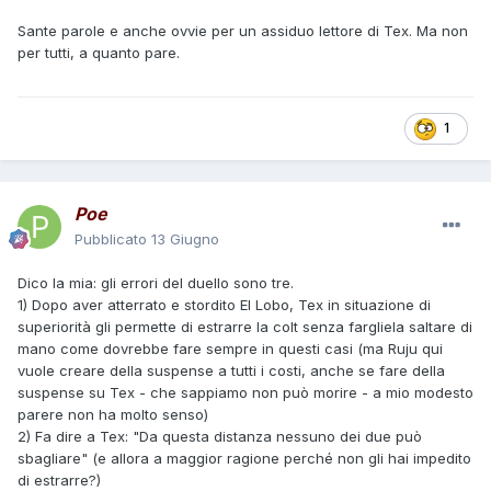
Oltretutto, il fatto che lo shock gli fa restare il cuore per un
Sante parole e anche ovvie per un assiduo lettore di Tex. Ma non
ATTIMO, è il motore di tutta la vicenda onirica, che altrimenti
per tutti, a quanto pare.
non sarebbe possibile!
Davanti a certe critiche, scusatemi, trasecolo! (e adesso
1
non dite che non sono rispettoso delle opinioni dei lettori,
esprimo solo la mia credo legittima opinione professionale...
)
Nessuna vecchietta o cane o pellegrino di passaggio salva
Poe
Tex nelle mie storie. Al massimo lancia un grido
Pubblicato
13 Giugno
d'avvertimento. Ma un pard, una Tesah, un cavallo
Dinamite, qualche volta sì, come in G. L, Bonelli, d'altronde,
Dico la mia: gli errori del duello sono tre.
loro possono farlo..
1) Dopo aver atterrato e stordito El Lobo, Tex in situazione di
superiorità gli permette di estrarre la colt senza fargliela saltare di
mano come dovrebbe fare sempre in questi casi (ma Ruju qui
vuole creare della suspense a tutti i costi, anche se fare della
suspense su Tex - che sappiamo non può morire - a mio modesto
parere non ha molto senso)
2) Fa dire a Tex: "Da questa distanza nessuno dei due può
sbagliare" (e allora a maggior ragione perché non gli hai impedito
di estrarre?)