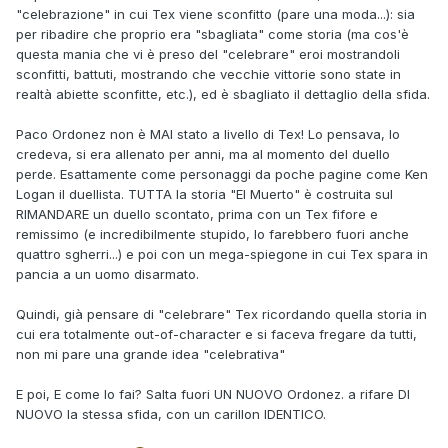
"celebrazione" in cui Tex viene sconfitto (pare una moda...): sia
per ribadire che proprio era "sbagliata" come storia (ma cos'è
questa mania che vi è preso del "celebrare" eroi mostrandoli
sconfitti, battuti, mostrando che vecchie vittorie sono state in
realtà abiette sconfitte, etc.), ed è sbagliato il dettaglio della sfida.
Paco Ordonez non è MAI stato a livello di Tex! Lo pensava, lo
credeva, si era allenato per anni, ma al momento del duello
perde. Esattamente come personaggi da poche pagine come Ken
Logan il duellista. TUTTA la storia "El Muerto" è costruita sul
RIMANDARE un duello scontato, prima con un Tex fifore e
remissimo (e incredibilmente stupido, lo farebbero fuori anche
quattro sgherri...) e poi con un mega-spiegone in cui Tex spara in
pancia a un uomo disarmato.
Quindi, già pensare di "celebrare" Tex ricordando quella storia in
cui era totalmente out-of-character e si faceva fregare da tutti,
non mi pare una grande idea "celebrativa"
E poi, E come lo fai? Salta fuori UN NUOVO Ordonez. a rifare DI
NUOVO la stessa sfida, con un carillon IDENTICO.