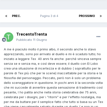
PREC.
Pagina 3 di 4
PROSSIMO
TrecentoTrenta
Pubblicato
11 Giugno
A me è piaciuto molto il primo albo, il secondo anche lo stavo
apprezzando, sono poi arrivato al duello e mi è scaduto tutto; ho
iniziato a leggere Tex 40 anni fa anche perché vinceva sempre
senza se e senza ma, e così deve essere; il duello con El Lobo
crea una situazione di incertezza e di dubbio ( soprattutto per le
parole di Tex più che per le scene) inaccettabile per la storia e la
filosofia del personaggio. Peccato, però non è solo un problema
dello sceneggiatore in questione. In pochi anni è la seconda volta
che mi succede di avvertire questa sensazione di tradimento così
pesante, l ho patita anche nella storia celebrativa dei 75 anni,
celebrata per i disegni, per i "ritorni" e per l'effetto nostalgia, ma
per me da buttare per il semplice fatto che tutto si basa su un Tex
che viene casualmente salvato durante un duello ( e non in un