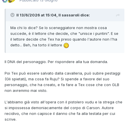
Pubblicato
13 Giugno
Il 13/6/2026 at 15:04,
Il sassaroli
dice:
Ma chi lo dice? Se lo sceneggiatore non mostra cosa
succede, è il lettore che decide, che "unisce i puntini". E se
il lettore decide che Tex ha preso quando l'autore non l'ha
detto... Beh, ha torto il lettore
Il DNA del personaggio. Per rispondere alla tua domanda.
Poi Tex può essere salvato dalla cavalleria, può subire pestaggi
(Gli spietati), ma cosa fa Ruju? Si spende a favore del suo
personaggio, che ha creato, e fa fare a Tex cose che con GLB
non avremmo mai visto.
L'abbiamo già visto all'opera con il pistolero vudu e la strega che
si impossessa demoniacamente del corpo di Carson. Autore
recidivo, che non capisce il danno che fa alla testata per cui
scrive.