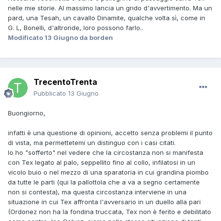
nelle mie storie. Al massimo lancia un grido d'avvertimento. Ma un
pard, una Tesah, un cavallo Dinamite, qualche volta sì, come in
G. L, Bonelli, d'altronde, loro possono farlo..
Modificato
13 Giugno
da borden
TrecentoTrenta
Pubblicato
13 Giugno
Buongiorno,
infatti è una questione di opinioni, accetto senza problemi il punto
di vista, ma permettetemi un distinguo con i casi citati.
Io ho "sofferto" nel vedere che la circostanza non si manifesta
con Tex legato al palo, seppellito fino al collo, infilatosi in un
vicolo buio o nel mezzo di una sparatoria in cui grandina piombo
da tutte le parti (qui la pallottola che a va a segno certamente
non si contesta), ma questa circostanza interviene in una
situazione in cui Tex affronta l'avversario in un duello alla pari
(Ordonez non ha la fondina truccata, Tex non è ferito e debilitato