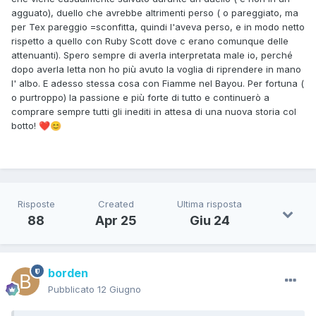
agguato), duello che avrebbe altrimenti perso ( o pareggiato, ma
per Tex pareggio =sconfitta, quindi l'aveva perso, e in modo netto
rispetto a quello con Ruby Scott dove c erano comunque delle
attenuanti). Spero sempre di averla interpretata male io, perché
dopo averla letta non ho più avuto la voglia di riprendere in mano
l' albo. E adesso stessa cosa con Fiamme nel Bayou. Per fortuna (
o purtroppo) la passione e più forte di tutto e continuerò a
comprare sempre tutti gli inediti in attesa di una nuova storia col
botto!
❤️
😊
Risposte
Created
Ultima risposta
88
Apr 25
Giu 24
borden
Pubblicato
12 Giugno