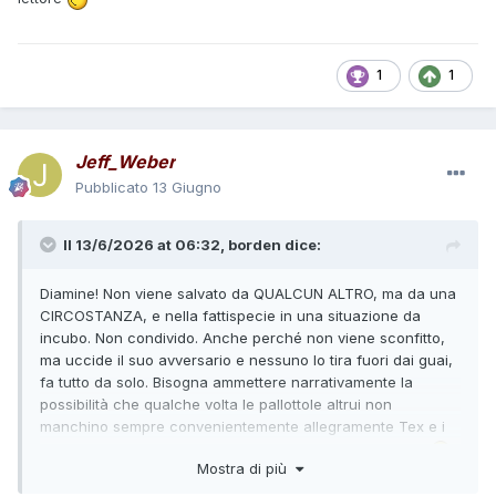
1
1
Jeff_Weber
Pubblicato
13 Giugno
Il 13/6/2026 at 06:32,
borden
dice:
Diamine! Non viene salvato da QUALCUN ALTRO, ma da una
CIRCOSTANZA, e nella fattispecie in una situazione da
incubo. Non condivido. Anche perché non viene sconfitto,
ma uccide il suo avversario e nessuno lo tira fuori dai guai,
fa tutto da solo. Bisogna ammettere narrativamente la
possibilità che qualche volta le pallottole altrui non
manchino sempre convenientemente allegramente Tex e i
padri, sfiorandoli, ma li colpiscano, qualche volta, o no?
Mostra di più