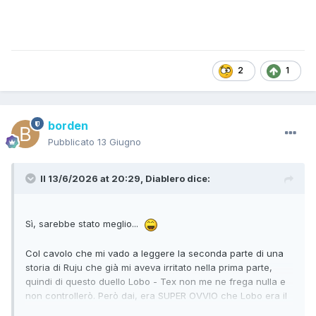
2
1
borden
Pubblicato
13 Giugno
Il 13/6/2026 at 20:29,
Diablero
dice:
Sì, sarebbe stato meglio...
Col cavolo che mi vado a leggere la seconda parte di una
storia di Ruju che già mi aveva irritato nella prima parte,
quindi di questo duello Lobo - Tex non me ne frega nulla e
non controllerò. Però dai, era SUPER OVVIO che Lobo era il
"vero eroe" per Ruju e che dopo averlo pompato