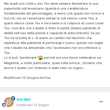
Nei duelli uno contro uno Tex deve sempre dimostrare la sua
superiorità sull'avversario (questa è una caratteristica
fondamentale del personaggio), a meno che questi non ricorra a
trucchi, ma se l'avversario estrae la colt veloce come Tex, e
spara veloce come Tex e mira bene e lo colpisce al cuore come
Tex, vuol dire che il duello è finito in parità (stiamo parlando di
abilità nell'uso della pistola e capacità di autocontrollo). Se poi
Tex ha la botta di c. di avere un carillon nel taschino che
impedisce alla pallottola di perforargli il cuore, questo non toglie
che il duello ha dimostrato che l'avversario non era inferiore a
Tex.
Lo si può "perdonare"
perché era una storia celebrativa sul
Magazine, e molto particolare, quasi tutta onirica... Diciamo che
anche il duello con Ordonez è stato tutto un sogno...
Modificato
13 Giugno
da Poe
borden
Pubblicato
13 Giugno