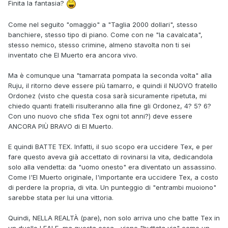
Finita la fantasia?
Come nel seguito "omaggio" a "Taglia 2000 dollari", stesso
banchiere, stesso tipo di piano. Come con ne "la cavalcata",
stesso nemico, stesso crimine, almeno stavolta non ti sei
inventato che El Muerto era ancora vivo.
Ma è comunque una "tamarrata pompata la seconda volta" alla
Ruju, il ritorno deve essere più tamarro, e quindi il NUOVO fratello
Ordonez (visto che questa cosa sarà sicuramente ripetuta, mi
chiedo quanti fratelli risulteranno alla fine gli Ordonez, 4? 5? 6?
Con uno nuovo che sfida Tex ogni tot anni?) deve essere
ANCORA PIÙ BRAVO di El Muerto.
E quindi BATTE TEX. Infatti, il suo scopo era uccidere Tex, e per
fare questo aveva già accettato di rovinarsi la vita, dedicandola
solo alla vendetta: da "uomo onesto" era diventato un assassino.
Come l'El Muerto originale, l'importante era uccidere Tex, a costo
di perdere la propria, di vita. Un punteggio di "entrambi muoiono"
sarebbe stata per lui una vittoria.
Quindi, NELLA REALTÀ (pare), non solo arriva uno che batte Tex in
un duello LEALE, ma questa cosa... viene "buttata via" come un