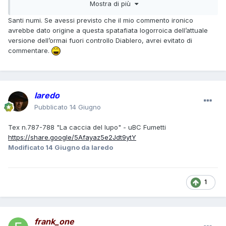
Mostra di più
all'inverosimile nella prima parte gli avrebbe fatto fare cose
ultratamarre nella seconda!
Santi numi. Se avessi previsto che il mio commento ironico
Ruju è così, ha una venerazione per l'ultratamarro e i
avrebbe dato origine a questa spatafiata logorroica dell’attuale
"colpetti di scenetta" stereotipati. Ma a parte renderlo
versione dell’ormai fuori controllo Diablero, avrei evitato di
secondo me totalmente inadatto a Tex (che non è tamarro),
commentare.
questa cosa mostra una certa "sordità tonale": per fare
personaggi "tanto fighi da piacere al lettore" Ruju li fa
sempre più tamarri (come Lobo), e non si rende conto che
invece questo RESPINGE il lettore "normale" che non ha
laredo
questa fissa per i tamarri. Quando vede che non ha
funzionato, Ruju evidentemente dice "si vede che non era
Pubblicato
14 Giugno
abbastanza tamarro", e così è da anni in questa spirale di
tamarraggine che me lo ha reso sempre più illeggibile e
Tex n.787-788 "La caccia del lupo" - uBC Fumetti
respinge i lettori.
https://share.google/5Afayaz5e2Jdt9ytY
Modificato
14 Giugno
da laredo
Rispondo invece sulla tua "celebrazione" di Tex, ennesima
"celebrazione" in cui Tex viene sconfitto (pare una moda...):
sia per ribadire che proprio era "sbagliata" come storia (ma
1
cos'è questa mania che vi è preso del "celebrare" eroi
mostrandoli sconfitti, battuti, mostrando che vecchie vittorie
sono state in realtà abiette sconfitte, etc.), ed è sbagliato il
dettaglio della sfida.
frank_one