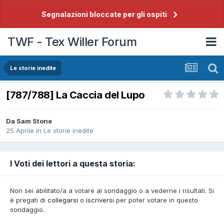
Segnalazioni bloccate per gli ospiti
TWF - Tex Willer Forum
Le storie inedite
[787/788] La Caccia del Lupo
Da
Sam Stone
25 Aprile
in
Le storie inedite
I Voti dei lettori a questa storia:
Non sei abilitato/a a votare al sondaggio o a vederne i risultati. Si
è pregati di
collegarsi
o
iscriversi
per poter votare in questo
sondaggio.