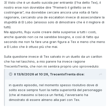
3) Visto che è un duello suicida per entrambi (l'ha detto Tex), il
nostro eroe non dovrebbe dire "Premerò il grilletto se mi
costringerai", ma dovrebbe cercare ancora una volta di farlo
ragionare, cercando una de escalation invece di assecondare la
stupidità di El Lobo (ansioso solo di dimostrare che è il migliore di
tutti).
Ma appunto, Ruju vuole creare della suspense a tutti i costi,
anche quando non ce ne sarebbe bisogno, e così di fatto qui
secondo me non fa fare una gran figura a Tex e meno che meno
a El Lobo che è ottuso più che mai.
Sulla questione invece di Tex salvato in un duello da un carillon
che ha nel taschino, a mio parere ha invece ragione
TrecentoTrenta, che non mi sembra proprio uno sprovveduto:
Il 13/6/2026 at 10:26,
TrecentoTrenta
dice:
in questo episodio, nel momento spesso risolutivo dove di
solito esce sempre fuori la netta superiorità del personaggio
(che al massimo si becca un ferita), l'avversario ha
dimostrato di essere almeno alla pari con Tex.