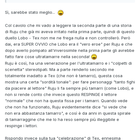
Sì, sarebbe stato meglio...
Col cavolo che mi vado a leggere la seconda parte di una storia
di Ruju che già mi aveva irritato nella prima parte, quindi di questo
duello Lobo - Tex non me ne frega nulla e non controllerò. Però
dai, era SUPER OVVIO che Lobo era il "vero eroe" per Ruju e che
dopo averlo pompato all'inverosimile nella prima parte gli avrebbe
fatto fare cose ultratamarre nella seconda!
Ruju è così, ha una venerazione per l'ultratamarro e i "colpetti di
scenetta" stereotipati. Ma a parte renderlo secondo me
totalmente inadatto a Tex (che non è tamarro), questa cosa
mostra una certa "sordità tonale": per fare personaggi "tanto fighi
da piacere al lettore" Ruju li fa sempre più tamarri (come Lobo), e
non si rende conto che invece questo RESPINGE il lettore
"normale" che non ha questa fissa per i tamarri. Quando vede
che non ha funzionato, Ruju evidentemente dice "si vede che
non era abbastanza tamarro", e così è da anni in questa spirale
di tamarraggine che me lo ha reso sempre più illeggibile e
respinge i lettori.
Rispondo invece sulla tua "celebrazione" di Tex, ennesima