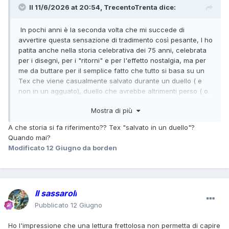
Il 11/6/2026 at 20:54,
TrecentoTrenta
dice:
In pochi anni è la seconda volta che mi succede di
avvertire questa sensazione di tradimento così pesante, l ho
patita anche nella storia celebrativa dei 75 anni, celebrata
per i disegni, per i "ritorni" e per l'effetto nostalgia, ma per
me da buttare per il semplice fatto che tutto si basa su un
Tex che viene casualmente salvato durante un duello ( e
non in un agguato), duello che avrebbe altrimenti perso ( o
pareggiato, ma per Tex pareggio =sconfitta, quindi l'aveva
Mostra di più
perso, e in modo netto rispetto a quello con Ruby Scott
dove c erano comunque delle attenuanti). Spero sempre di
A che storia si fa riferimento?? Tex "salvato in un duello"?
averla interpretata male io, perché dopo averla letta non ho
Quando mai?
più avuto la voglia di riprendere in mano l' albo
Modificato
12 Giugno
da borden
Il sassaroli
Pubblicato
12 Giugno
Ho l'impressione che una lettura frettolosa non permetta di capire