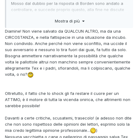
Mosso dal dubbio per la risposta di Borden sono andato a
controllare, e succede proprio questo, alla fine ne discute
anche con lo sciamano.
Mostra di più
Diamine! Non viene salvato da QUALCUN ALTRO, ma da una
CIRCOSTANZA, e nella fattispecie in una situazione da incubo.
Non condivido. Anche perché non viene sconfitto, ma uccide il
suo avversario e nessuno lo tira fuori dai guai, fa tutto da solo.
Bisogna ammettere narrativamente la possibilità che qualche
volta le pallottole altrui non manchino sempre convenientemente
allegramente Tex e i padri, sfiorandoli, ma li colpiscano, qualche
volta, o no?
Oltretutto, il fatto che lo shock gli fa restare il cuore per un
ATTIMO, è il motore di tutta la vicenda onirica, che altrimenti non
sarebbe possibile!
Davanti a certe critiche, scusatemi, trasecolo! (e adesso non dite
che non sono rispettoso delle opinioni dei lettori, esprimo solo la
mia credo legittima opinione professionale...
)
Nessuna vecchietta o cane o pellegrino di passaggio salva Tex