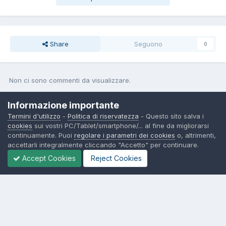
Share
Seguono
0
Non ci sono commenti da visualizzare.
Join the conversation
Informazione importante
Termini d'utilizzo
-
Politica di riservatezza
- Questo sito salva i
You can post now and register later. If you have an account,
sign in
cookies
sui vostri PC/Tablet/smartphone/... al fine da migliorarsi
now
to post with your account.
continuamente. Puoi
regolare i parametri dei cookies
o, altrimenti,
accettarli integralmente cliccando "Accetto" per continuare.
Accept Cookies
Reject Cookies
Aggiungi un commento...