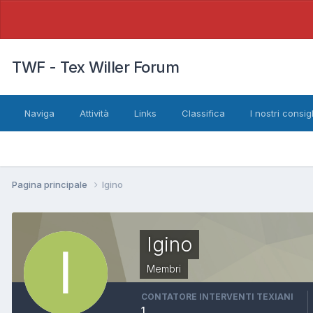
TWF - Tex Willer Forum
Naviga
Attività
Links
Classifica
I nostri consigl
Pagina principale
Igino
Igino
Membri
CONTATORE INTERVENTI TEXIANI
1