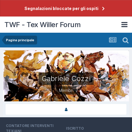
Segnalazioni bloccate per gli ospiti
TWF - Tex Willer Forum
Pagina principale
Gabriele Cozzi
Membri
CONTATORE INTERVENTI
ISCRITTO
TEXIANI