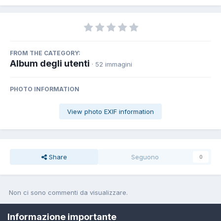
FROM THE CATEGORY:
Album degli utenti
· 52 immagini
PHOTO INFORMATION
View photo EXIF information
Share
Seguono
0
Non ci sono commenti da visualizzare.
Join the conversation
Informazione importante