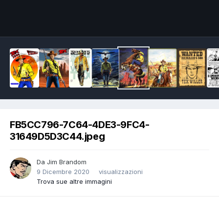
Image Tools
FB5CC796-7C64-4DE3-9FC4-
31649D5D3C44.jpeg
Da
Jim Brandom
9 Dicembre 2020
visualizzazioni
Trova sue altre immagini