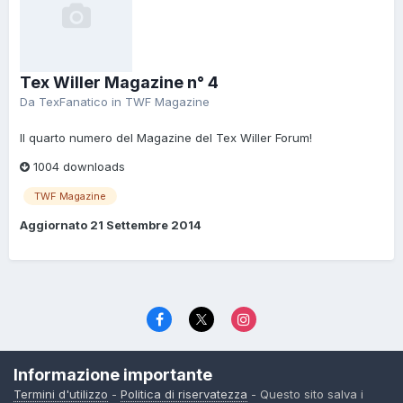
Tex Willer Magazine n° 4
Da
TexFanatico
in
TWF Magazine
Il quarto numero del Magazine del Tex Willer Forum!
1004 downloads
TWF Magazine
Aggiornato
21 Settembre 2014
Lingua
Politica di riservatezza
Contattaci
Cookies
Informazione importante
© TexWillerForum dal 2006
Termini d'utilizzo
-
Politica di riservatezza
- Questo sito salva i
Powered by Invision Community