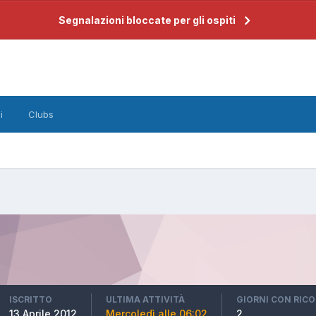
Segnalazioni bloccate per gli ospiti
i
Clubs
ISCRITTO
ULTIMA ATTIVITÀ
GIORNI CON RIC
13 Aprile 2012
Mercoledì alle 06:02
2