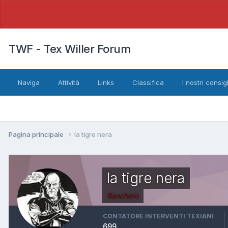
TWF - Tex Willer Forum
Naviga
Attività
Links
Classifica
I nostri consigl
Pagina principale
la tigre nera
la tigre nera
Ranchero
CONTATORE INTERVENTI TEXIANI
699