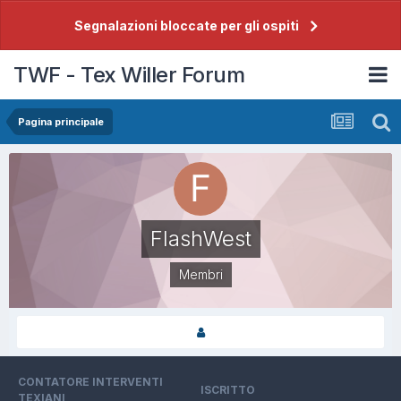
Segnalazioni bloccate per gli ospiti
TWF - Tex Willer Forum
Pagina principale
FlashWest
Membri
CONTATORE INTERVENTI
ISCRITTO
TEXIANI