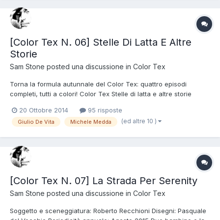
[Color Tex N. 06] Stelle Di Latta E Altre
Storie
Sam Stone
posted una discussione in
Color Tex
Torna la formula autunnale del Color Tex: quattro episodi
completi, tutti a colori! Color Tex Stelle di latta e altre storie
Uscita: 20/11/2014 Copertina: Giulio De Vita Il sesto numero della
20 Ottobre 2014
95 risposte
serie di Color Tex ripresenta l'originale formula che ha riscosso
(ed altre 10 )
Giulio De Vita
Michele Medda
immediato successo con il n. 4: quat...
[Color Tex N. 07] La Strada Per Serenity
Sam Stone
posted una discussione in
Color Tex
Soggetto e sceneggiatura: Roberto Recchioni Disegni: Pasquale