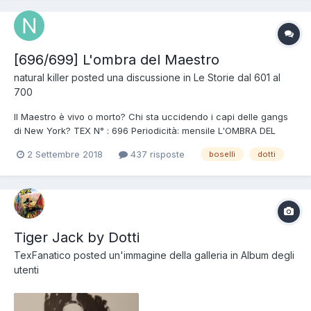
[696/699] L'ombra del Maestro
natural killer
posted una discussione in
Le Storie dal 601 al
700
Il Maestro è vivo o morto? Chi sta uccidendo i capi delle gangs
di New York? TEX N° : 696 Periodicità: mensile L'OMBRA DEL
MAESTRO uscita: 06/10/2018 Soggetto: Mauro Boselli
2 Settembre 2018
437 risposte
boselli
dotti
Sceneggiatura: Mauro Boselli Disegni: Maurizio Dot...
Tiger Jack by Dotti
TexFanatico
posted un'immagine della galleria in
Album degli
utenti