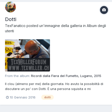
Dotti
TexFanatico
posted un'immagine della galleria in
Album degli
utenti
From the album:
Ricordi dalla Fiera del Fumetto, Lugano, 2015
Il clou (almeno per me) della giornata. Ho avuto la possibilità di
discutere un po' con Dotti. È una persona squisita e mi
rammarico di non aver avuto più tempo a disposizione. In ogni
10 Gennaio 2016
dotti
caso il disegno di Tiger Jack che qui vedete in corso di
realizzazione è un prezioso ricordo della giornata.