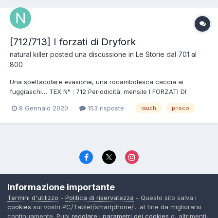
[712/713] I forzati di Dryfork
natural killer
posted una discussione in
Le Storie dal 701 al
800
Una spettacolare evasione, una rocambolesca caccia ai
fuggiaschi… TEX N° : 712 Periodicità: mensile I FORZATI DI
DRYFORK uscita: 07/02/2020 Formato: 16x21 cm, b/n Pagine: 112
8 Gennaio 2020
153 risposte
rauch
prisco
Codice a barre: 977112156104600712 Soggetto: Jacopo R...
Lingua
Politica di riservatezza
Contattaci
Cookies
Informazione importante
© TexWillerForum dal 2006
Termini d'utilizzo
-
Politica di riservatezza
- Questo sito salva i
Powered by Invision Community
cookies
sui vostri PC/Tablet/smartphone/... al fine da migliorarsi
continuamente. Puoi
regolare i parametri dei cookies
o, altrimenti,