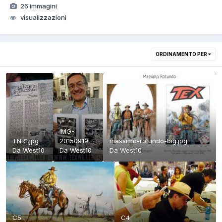
26 immagini
visualizzazioni
ORDINAMENTO PER
IMG-
TNR1.jpg
20150919-
massimo-rotundo-big.jpg
Da
West10
WA0000.jpg
Da
West10
Da
West10
C5
C4