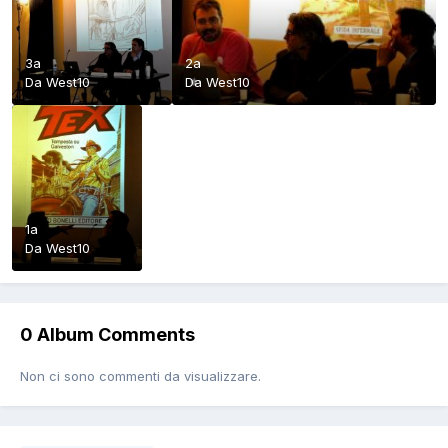
3a
2a
Da
West10
Da
West10
1a
Da
West10
0 Album Comments
Non ci sono commenti da visualizzare.