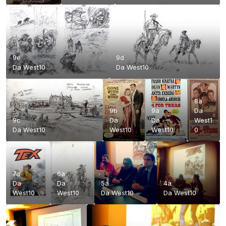
9e
9d
Da
West10
Da
West10
8a
9b
9a
Da
9c
Da
Da
West1
Da
West10
West10
West10
0
7a
6a
Da
Da
5a
4a
West10
West10
Da
West10
Da
West10