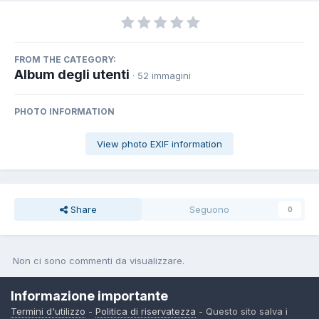
FROM THE CATEGORY:
Album degli utenti
· 52 immagini
PHOTO INFORMATION
View photo EXIF information
Share
Seguono
0
Non ci sono commenti da visualizzare.
Join the conversation
Informazione importante
Termini d'utilizzo
-
Politica di riservatezza
- Questo sito salva i
You can post now and register later. If you have an account,
sign in