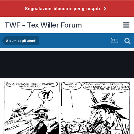
Segnalazioni bloccate per gli ospiti
TWF - Tex Willer Forum
Album degli utenti