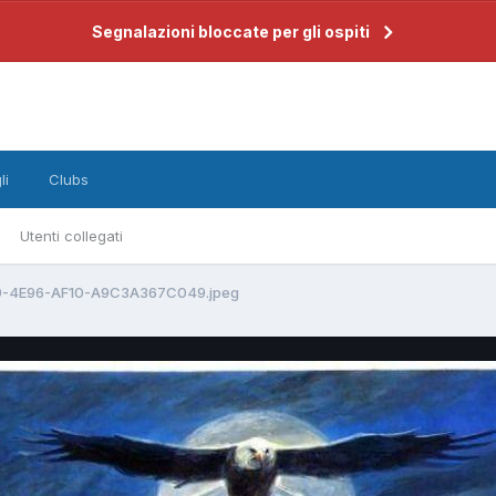
Segnalazioni bloccate per gli ospiti
li
Clubs
Utenti collegati
-4E96-AF10-A9C3A367C049.jpeg