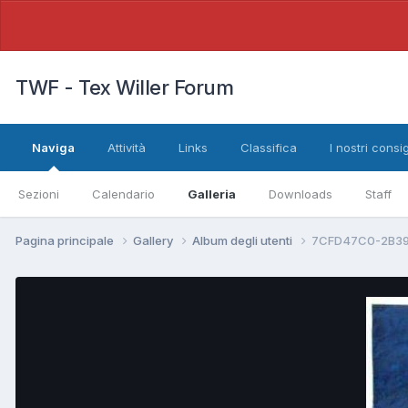
TWF - Tex Willer Forum
Naviga
Attività
Links
Classifica
I nostri consig
Sezioni
Calendario
Galleria
Downloads
Staff
Pagina principale
Gallery
Album degli utenti
7CFD47C0-2B39