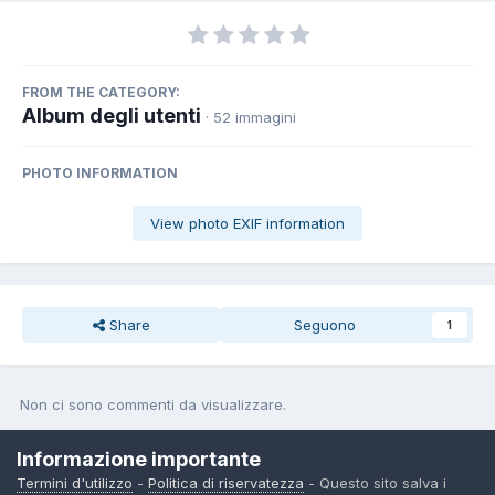
FROM THE CATEGORY:
Album degli utenti
· 52 immagini
PHOTO INFORMATION
View photo EXIF information
Share
Seguono
1
Non ci sono commenti da visualizzare.
Join the conversation
Informazione importante
Termini d'utilizzo
-
Politica di riservatezza
- Questo sito salva i
You can post now and register later. If you have an account,
sign in