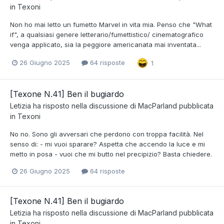
in
Texoni
Non ho mai letto un fumetto Marvel in vita mia. Penso che "What
if", a qualsiasi genere letterario/fumettistico/ cinematografico
venga applicato, sia la peggiore americanata mai inventata...
26 Giugno 2025
64 risposte
1
[Texone N.41] Ben il bugiardo
Letizia
ha risposto nella discussione di
MacParland
pubblicata
in
Texoni
No no. Sono gli avversari che perdono con troppa facilità. Nel
senso di: - mi vuoi sparare? Aspetta che accendo la luce e mi
metto in posa - vuoi che mi butto nel precipizio? Basta chiedere.
26 Giugno 2025
64 risposte
[Texone N.41] Ben il bugiardo
Letizia
ha risposto nella discussione di
MacParland
pubblicata
in
Texoni