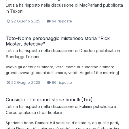
Letizia
ha risposto nella discussione di
MacParland
pubblicata
in
Texoni
22 Giugno 2025
64 risposte
Toto-Nome personaggio misterioso storia "Rick
Master, detective"
Letizia
ha risposto nella discussione di
Doudou
pubblicata in
Sondaggi Texiani
Aveva gli occhi dell'amore, verdi come due lacrime d'amore
grandi aveva gli occhi dell'amore, verdi [Angel of the morning]
22 Giugno 2025
96 risposte
Consiglio - Le grandi storie bonelli (Tex)
Letizia
ha risposto nella discussione di
Fulmini
pubblicata in
Cerco qualcosa di particolare
Speriamo bene. Domani è il solstizio d'estate e, da quelle parti,
inizia l'inverno (è il giorno più corto). La posta non è che arriva