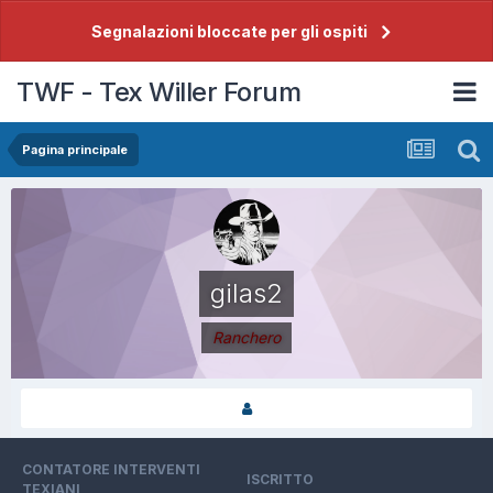
Segnalazioni bloccate per gli ospiti
TWF - Tex Willer Forum
Pagina principale
gilas2
Ranchero
CONTATORE INTERVENTI
ISCRITTO
TEXIANI