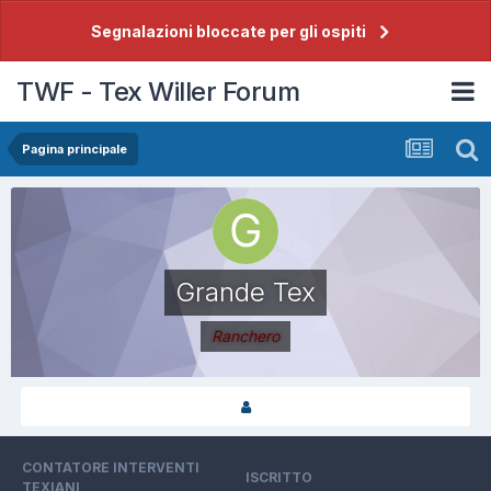
Segnalazioni bloccate per gli ospiti
TWF - Tex Willer Forum
Pagina principale
Grande Tex
Ranchero
CONTATORE INTERVENTI
ISCRITTO
TEXIANI