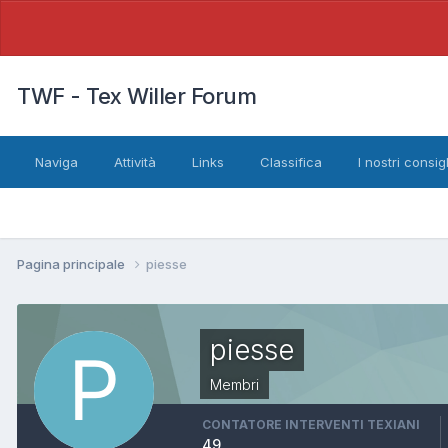
TWF - Tex Willer Forum
Naviga
Attività
Links
Classifica
I nostri consigl
Pagina principale
piesse
piesse
Membri
CONTATORE INTERVENTI TEXIANI
49