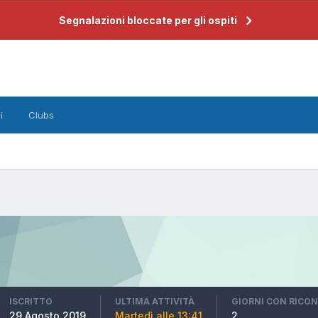
Segnalazioni bloccate per gli ospiti
i
Clubs
ISCRITTO
ULTIMA ATTIVITÀ
GIORNI CON RICO
29 Agosto 2019
Martedì alle 13:41
2