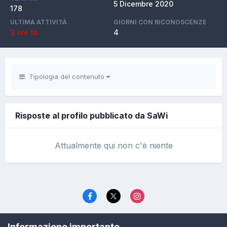
5 Dicembre 2020
178
ULTIMA ATTIVITÀ
GIORNI CON RICONOSCENZE
3 ore fa
4
Tipologia del contenuto
Risposte al profilo pubblicato da SaWi
Attualmente qui non c'è niente
Lingua
Politica di riservatezza
Contattaci
Cookies
Informazione importante