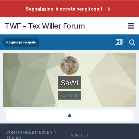
Segnalazioni bloccate per gli ospiti
TWF - Tex Willer Forum
Pagina principale
SaWi
Cittadino
CONTATORE INTERVENTI
ISCRITTO
TEXIANI