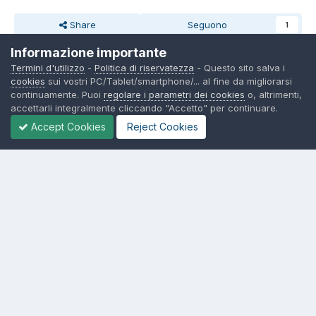
Share
Seguono
1
Informazione importante
Termini d'utilizzo
-
Politica di riservatezza
- Questo sito salva i
cookies
sui vostri PC/Tablet/smartphone/... al fine da migliorarsi
natural killer
269
continuamente. Puoi
regolare i parametri dei cookies
o, altrimenti,
Pubblicato
11 Marzo 2015
accettarli integralmente cliccando "Accetto" per continuare.
Stupende. Grazie ancora Sandro!
Accept Cookies
Reject Cookies
Lingua
Politica di riservatezza
Contattaci
Cookies
© TexWillerForum dal 2006
Powered by Invision Community