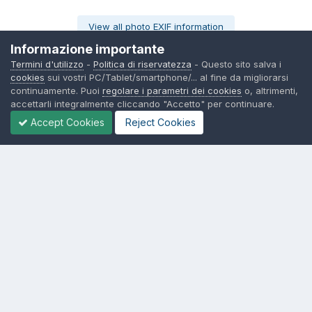
View all photo EXIF information
Informazione importante
Termini d'utilizzo
-
Politica di riservatezza
- Questo sito salva i
cookies
sui vostri PC/Tablet/smartphone/... al fine da migliorarsi
continuamente. Puoi
regolare i parametri dei cookies
o, altrimenti,
Share
Seguono
0
accettarli integralmente cliccando "Accetto" per continuare.
Accept Cookies
Reject Cookies
Non ci sono commenti da visualizzare.
Lingua
Politica di riservatezza
Contattaci
Cookies
© TexWillerForum dal 2006
Powered by Invision Community