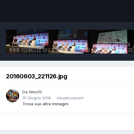
Image Tools
20160603_221126.jpg
Da
West10
15 Giugno 2016
visualizzazioni
Trova sue altre immagini