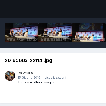
Image Tools
20160603_221141.jpg
Da
West10
15 Giugno 2016
visualizzazioni
Trova sue altre immagini