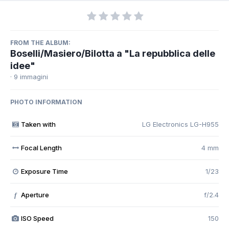
FROM THE ALBUM:
Boselli/Masiero/Bilotta a "La repubblica delle
idee"
· 9 immagini
PHOTO INFORMATION
Taken with
LG Electronics LG-H955
Focal Length
4 mm
Exposure Time
1/23
Aperture
f/2.4
f
ISO Speed
150