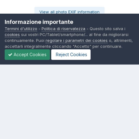
View all photo EXIF information
Informazione importante
Termini d'utilizzo
-
Politica di riservatezza
- Questo sito salva i
cookies
sui vostri PC/Tablet/smartphone/... al fine da migliorarsi
continuamente. Puoi
regolare i parametri dei cookies
o, altrimenti,
Share
Seguono
0
accettarli integralmente cliccando "Accetto" per continuare.
Accept Cookies
Reject Cookies
Non ci sono commenti da visualizzare.
Lingua
Politica di riservatezza
Contattaci
Cookies
© TexWillerForum dal 2006
Powered by Invision Community