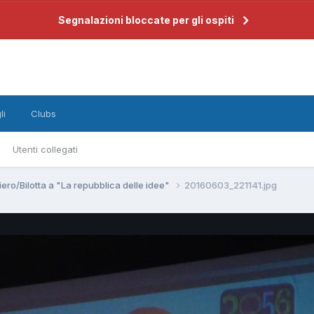
Segnalazioni bloccate per gli ospiti
li
Clubs
Utenti collegati
iero/Bilotta a "La repubblica delle idee"
20160603_221141.jpg