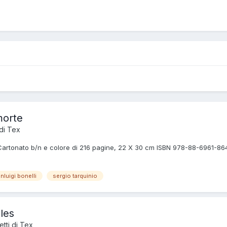
morte
di Tex
artonato b/n e colore di 216 pagine, 22 X 30 cm ISBN 978-88-6961-864-2
anluigi bonelli
sergio tarquinio
les
tti di Tex