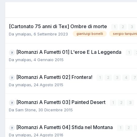
[Cartonato 75 anni di Tex] Ombre di morte
1
2
3
Da
ymalpas
,
6 Settembre 2023
gianluigi bonelli
sergio tarquin
[Romanzi A Fumetti 01] L'eroe E La Leggenda
1
Da
ymalpas
,
4 Gennaio 2015
[Romanzi A Fumetti 02] Frontera!
1
2
3
4
7
Da
ymalpas
,
24 Agosto 2015
[Romanzi A Fumetti 03] Painted Desert
1
2
3
Da
Sam Stone
,
30 Dicembre 2015
[Romanzi A Fumetti 04] Sfida nel Montana
1
2
Da
ymalpas
,
24 Agosto 2016