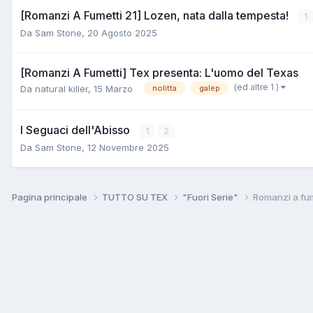
[Romanzi A Fumetti 21] Lozen, nata dalla tempesta!
1
Da
Sam Stone
,
20 Agosto 2025
[Romanzi A Fumetti] Tex presenta: L'uomo del Texas
(ed altre 1 )
Da
natural killer
,
15 Marzo
nolitta
galep
I Seguaci dell'Abisso
1
2
Da
Sam Stone
,
12 Novembre 2025
Pagina principale
TUTTO SU TEX
"Fuori Serie"
Romanzi a fum