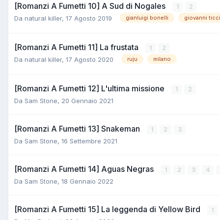
[Romanzi A Fumetti 10] A Sud di Nogales
1
2
Da
natural killer
,
17 Agosto 2019
gianluigi bonelli
giovanni ticc
[Romanzi A Fumetti 11] La frustata
1
2
Da
natural killer
,
17 Agosto 2020
ruju
milano
[Romanzi A Fumetti 12] L'ultima missione
1
2
Da
Sam Stone
,
20 Gennaio 2021
[Romanzi A Fumetti 13] Snakeman
1
2
3
Da
Sam Stone
,
16 Settembre 2021
[Romanzi A Fumetti 14] Aguas Negras
1
2
3
4
Da
Sam Stone
,
18 Gennaio 2022
[Romanzi A Fumetti 15] La leggenda di Yellow Bird
1