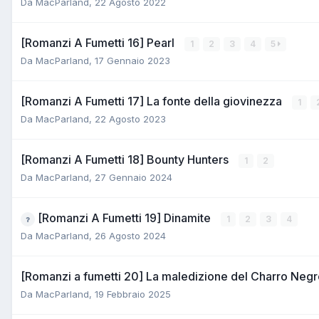
Da
MacParland
,
22 Agosto 2022
[Romanzi A Fumetti 16] Pearl
1
2
3
4
5
Da
MacParland
,
17 Gennaio 2023
[Romanzi A Fumetti 17] La fonte della giovinezza
1
Da
MacParland
,
22 Agosto 2023
[Romanzi A Fumetti 18] Bounty Hunters
1
2
Da
MacParland
,
27 Gennaio 2024
[Romanzi A Fumetti 19] Dinamite
1
2
3
4
Da
MacParland
,
26 Agosto 2024
[Romanzi a fumetti 20] La maledizione del Charro Neg
Da
MacParland
,
19 Febbraio 2025