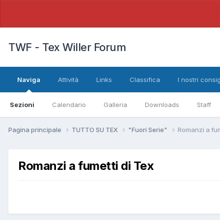
TWF - Tex Willer Forum
Naviga
Attività
Links
Classifica
I nostri consig
Sezioni
Calendario
Galleria
Downloads
Staff
Pagina principale
TUTTO SU TEX
"Fuori Serie"
Romanzi a fum
Romanzi a fumetti di Tex