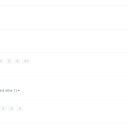
2
3
4
6
(ed altre 1 )
2
3
4