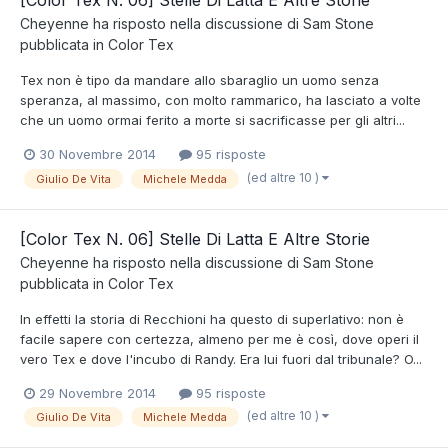
[Color Tex N. 06] Stelle Di Latta E Altre Storie
Cheyenne
ha risposto nella discussione di
Sam Stone
pubblicata in
Color Tex
Tex non è tipo da mandare allo sbaraglio un uomo senza
speranza, al massimo, con molto rammarico, ha lasciato a volte
che un uomo ormai ferito a morte si sacrificasse per gli altri...
30 Novembre 2014
95 risposte
(ed altre 10 )
Giulio De Vita
Michele Medda
[Color Tex N. 06] Stelle Di Latta E Altre Storie
Cheyenne
ha risposto nella discussione di
Sam Stone
pubblicata in
Color Tex
In effetti la storia di Recchioni ha questo di superlativo: non è
facile sapere con certezza, almeno per me è così, dove operi il
vero Tex e dove l'incubo di Randy. Era lui fuori dal tribunale? O...
29 Novembre 2014
95 risposte
(ed altre 10 )
Giulio De Vita
Michele Medda