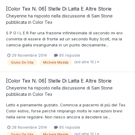
[Color Tex N. 06] Stelle Di Latta E Altre Storie
Cheyenne
ha risposto nella discussione di
Sam Stone
pubblicata in
Color Tex
S P O I L E R Per una frazione infinitesimale di secondo mi ero
convinta di essere di fronte ad un secondo Ruby Scott, ma la
camicia gialla insanguinata in un punto decisamente...
29 Novembre 2014
95 risposte
(ed altre 10 )
Giulio De Vita
Michele Medda
[Color Tex N. 06] Stelle Di Latta E Altre Storie
Cheyenne
ha risposto nella discussione di
Sam Stone
pubblicata in
Color Tex
Letto e pienamente gustato. Comincia a piacermi di più del Tex
Color estivo, forse perchè rimpiango molto le narrazioni brevi
nella serie regolare. Non riesco ancora a decidere se...
28 Novembre 2014
95 risposte
(ed altre 10 )
Giulio De Vita
Michele Medda