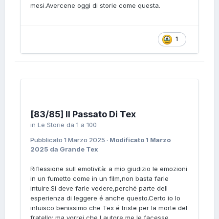
mesi.Avercene oggi di storie come questa.
1
[83/85] Il Passato Di Tex
in
Le Storie da 1 a 100
Pubblicato
1 Marzo 2025
·
Modificato
1 Marzo
2025
da Grande Tex
Riflessione sull emotività: a mio giudizio le emozioni
in un fumetto come in un film,non basta farle
intuire.Si deve farle vedere,perché parte dell
esperienza di leggere é anche questo.Certo io lo
intuisco benissimo che Tex é triste per la morte del
fratello: ma vorrei che l autore me le facesse