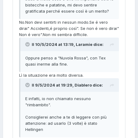
bistecche e patatine, mi devo sentire
gratificata perché essere così è un merito?
No.Non devi sentirti in nessun modo.Se é vero
dirai" Accidenti,é proprio così". Se non é vero dirai"
Non é vero".Non mi sembra difficile.
Il 10/5/2024 at 13:19,
Laramie
dice:
Oppure penso a "Nuvola Rossa", con Tex
quasi inerme alla fine.
Lì la situazione era molto diversa.
Il 9/5/2024 at 19:29,
Diablero
dice:
E infatti, io non chiamato nessuno
"rimbambito".
Consiglierei anche a te di leggere con più
attenzione: ad usarlo (3 volte) è stato
Hellingen