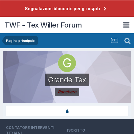
Segnalazioni bloccate per gli ospiti
TWF - Tex Willer Forum
Pagina principale
Grande Tex
Ranchero
CONTATORE INTERVENTI
ISCRITTO
TEXIANI