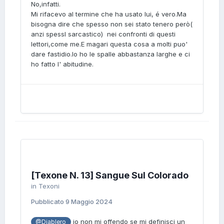
No,infatti.
Mi rifacevo al termine che ha usato lui, é vero.Ma
bisogna dire che spesso non sei stato tenero però(
anzi spessl sarcastico) nei confronti di questi
lettori,come me.E magari questa cosa a molti puo'
dare fastidio.Io ho le spalle abbastanza larghe e ci
ho fatto l' abitudine.
[Texone N. 13] Sangue Sul Colorado
in
Texoni
Pubblicato
9 Maggio 2024
io non mi offendo se mi definisci un
@Diablero