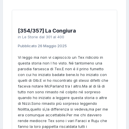
[354/357] La Congiura
in
Le Storie dal 301 al 400
Pubblicato
26 Maggio 2025
Vi leggo ma non vi capisco.Io un Tex ridicolo in
questa storia non l ho visto. Né tantomeno una
parodia farsesca di Tex.E non é il prino fumetto
con cui ho iniziato badate bene.Io ho iniziato con
quelli di Glb.E vi ho riscontrato gli stessi difetti che
faceva notare McParland tra l altro.Ma al di là di
tutto non sono rimasto né colpito né sorpreso
quando ho iniziato a leggere questa storia o altre
di Nizzi.Sono rimasto più sorpreso leggendo
Nolitta,quello sì,la differenza si vedeva,ma per me
era comunque accettabile.Per me chi davvero
rende mediocre Tex sono i vari Faraci e Ruju che
fanno la loro pappetta riscaldata tutti i