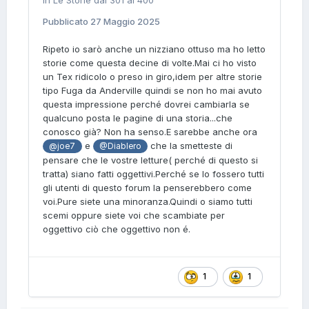
in
Le Storie dal 301 al 400
Pubblicato
27 Maggio 2025
Ripeto io sarò anche un nizziano ottuso ma ho letto
storie come questa decine di volte.Mai ci ho visto
un Tex ridicolo o preso in giro,idem per altre storie
tipo Fuga da Anderville quindi se non ho mai avuto
questa impressione perché dovrei cambiarla se
qualcuno posta le pagine di una storia...che
conosco già? Non ha senso.E sarebbe anche ora
e
che la smetteste di
@joe7
@Diablero
pensare che le vostre letture( perché di questo si
tratta) siano fatti oggettivi.Perché se lo fossero tutti
gli utenti di questo forum la penserebbero come
voi.Pure siete una minoranza.Quindi o siamo tutti
scemi oppure siete voi che scambiate per
oggettivo ciò che oggettivo non é.
1
1