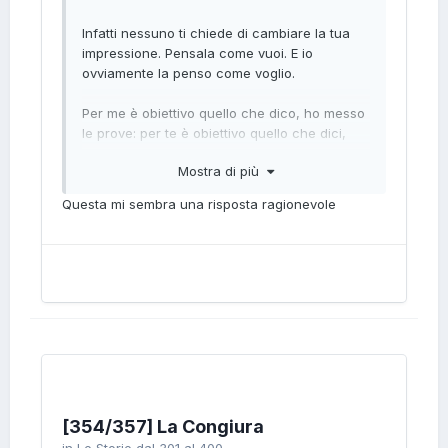
Infatti nessuno ti chiede di cambiare la tua
impressione. Pensala come vuoi. E io
ovviamente la penso come voglio.
Per me è obiettivo quello che dico, ho messo
le prove: per te è obiettivo quello che dici,
quindi, a che serve discutere? Perdiamo
Mostra di più
tempo tutti e due.
Questa mi sembra una risposta ragionevole
[354/357] La Congiura