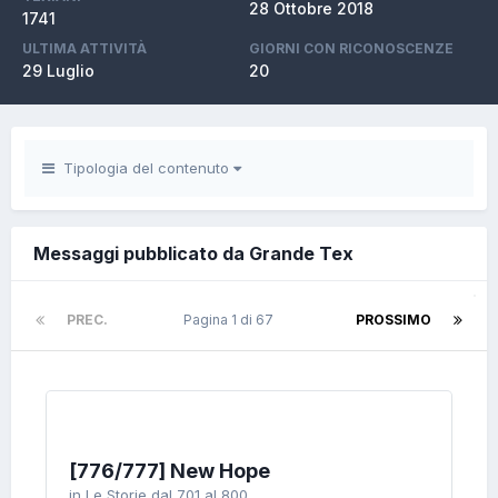
28 Ottobre 2018
1741
ULTIMA ATTIVITÀ
GIORNI CON RICONOSCENZE
29 Luglio
20
Tipologia del contenuto
Messaggi pubblicato da Grande Tex
PREC.
Pagina 1 di 67
PROSSIMO
[776/777] New Hope
in
Le Storie dal 701 al 800