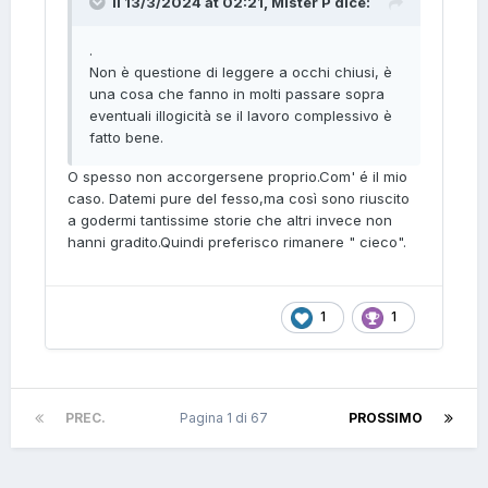
Il 13/3/2024 at 02:21,
Mister P
dice:
.
Non è questione di leggere a occhi chiusi, è
una cosa che fanno in molti passare sopra
eventuali illogicità se il lavoro complessivo è
fatto bene.
O spesso non accorgersene proprio.Com' é il mio
caso. Datemi pure del fesso,ma così sono riuscito
a godermi tantissime storie che altri invece non
hanni gradito.Quindi preferisco rimanere " cieco".
1
1
PREC.
Pagina 1 di 67
PROSSIMO