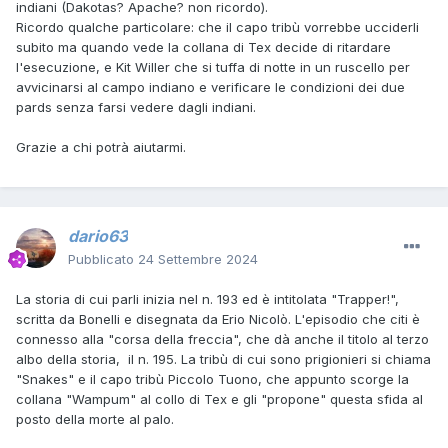
indiani (Dakotas? Apache? non ricordo).
Ricordo qualche particolare: che il capo tribù vorrebbe ucciderli
subito ma quando vede la collana di Tex decide di ritardare
l'esecuzione, e Kit Willer che si tuffa di notte in un ruscello per
avvicinarsi al campo indiano e verificare le condizioni dei due
pards senza farsi vedere dagli indiani.
Grazie a chi potrà aiutarmi.
dario63
Pubblicato
24 Settembre 2024
La storia di cui parli inizia nel n. 193 ed è intitolata "Trapper!",
scritta da Bonelli e disegnata da Erio Nicolò. L'episodio che citi è
connesso alla "corsa della freccia", che dà anche il titolo al terzo
albo della storia, il n. 195. La tribù di cui sono prigionieri si chiama
"Snakes" e il capo tribù Piccolo Tuono, che appunto scorge la
collana "Wampum" al collo di Tex e gli "propone" questa sfida al
posto della morte al palo.